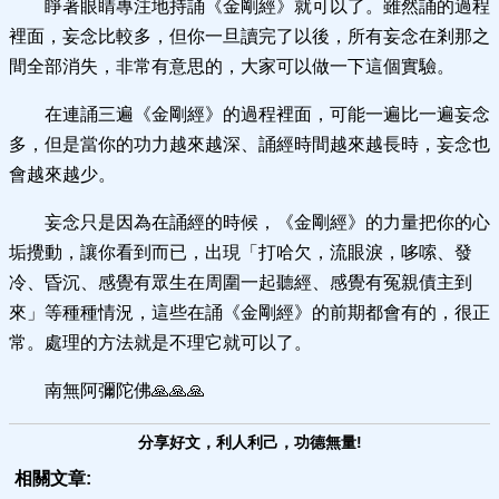
睜著眼睛專注地持誦《金剛經》就可以了。雖然誦的過程
裡面，妄念比較多，但你一旦讀完了以後，所有妄念在剎那之
間全部消失，非常有意思的，大家可以做一下這個實驗。
在連誦三遍《金剛經》的過程裡面，可能一遍比一遍妄念
多，但是當你的功力越來越深、誦經時間越來越長時，妄念也
會越來越少。
妄念只是因為在誦經的時候，《金剛經》的力量把你的心
垢攪動，讓你看到而已，出現「打哈欠，流眼淚，哆嗦、發
冷、昏沉、感覺有眾生在周圍一起聽經、感覺有冤親債主到
來」等種種情況，這些在誦《金剛經》的前期都會有的，很正
常。處理的方法就是不理它就可以了。
南無阿彌陀佛🙏🙏🙏
分享好文，利人利己，功德無量!
相關文章: