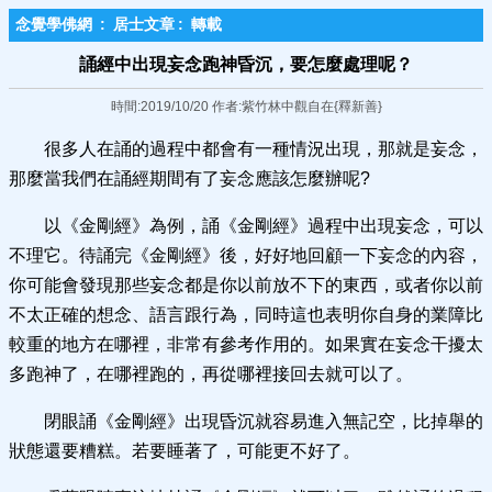
念覺學佛網
:
居士文章
:
轉載
誦經中出現妄念跑神昏沉，要怎麼處​理呢？
時間:2019/10/20 作者:紫竹林中觀自在{釋新善}
很多人在誦的過程中都會有一種情況出現，那就是妄念，
那麼當我們在誦經期間有了妄念應該怎麼辦呢?
以《金剛經》為例，誦《金剛經》過程中出現妄念，可以
不理它。待誦完《金剛經》後，好好地回顧一下妄念的內容，
你可能會發現那些妄念都是你以前放不下的東西，或者你以前
不太正確的想念、語言跟行為，同時這也表明你自身的業障比
較重的地方在哪裡，非常有參考作用的。如果實在妄念干擾太
多跑神了，在哪裡跑的，再從哪裡接回去就可以了。
閉眼誦《金剛經》出現昏沉就容易進入無記空，比掉舉的
狀態還要糟糕。若要睡著了，可能更不好了。