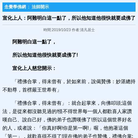
念覺學佛網
:
法師開示
宣化上人：阿難明白這一點了，所以他知道他很快就要成佛了
時間:2019/10/23 作者:清凡居士
阿難明白這一點了，
所以他知道他很快就要成佛了!
宣化上人慈悲開示：
「禮佛合掌，得未曾有，於如來前，說偈贊佛：妙湛總持
不動尊，首楞嚴王世希有」
「禮佛合掌，得未曾有」：就合起掌來，向佛叩頭;這個
法，是從來都沒聽見過的!怪不得世界每一個人都歡喜人家讚
嘆自己、說自己好，佛的弟子也讚嘆佛了!所以這個世界好名
的人，或者說：「你真好啊!你是第一啊!」喔，他抱著這個
「第一」，就歡喜得不得了!現在佛的弟子也贊佛，禮佛合掌;