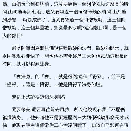
佛。由初發心到初地前，這算要經過一個阿僧衹劫這麼長的時
間;由初地再到七地，這又要經過一個阿僧衹劫的時間;由八地
到妙覺──就是成佛了，這又要經過一個阿僧衹劫。這三個阿
僧衹劫，這三個無量數，究竟是多少呢?這個數目啊，是一個
大的數目!
那麼阿難因為聽見佛說這種微妙的法門、微妙的開示，就
令阿難現在開悟了，開悟他不需要經歷三大阿僧衹劫這麼長的
時間，就可以得到法身。
「獲法身」的「獲」，就是得到;這個「得到」，並不是
「證得」，這是「悟得」，他是悟得了法身的理。
若是正式證得這個法身呢?
還要修去!還要再往前去用功。所以他說現在我「不歷僧
衹獲法身」，他知道他不需要經歷到三大阿僧衹劫那麼長才成
佛。他現在明白這個常住真心性淨明體了，知道自己和所有這