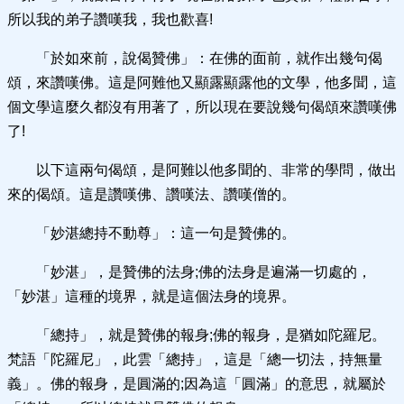
所以我的弟子讚嘆我，我也歡喜!
「於如來前，說偈贊佛」：在佛的面前，就作出幾句偈
頌，來讚嘆佛。這是阿難他又顯露顯露他的文學，他多聞，這
個文學這麼久都沒有用著了，所以現在要說幾句偈頌來讚嘆佛
了!
以下這兩句偈頌，是阿難以他多聞的、非常的學問，做出
來的偈頌。這是讚嘆佛、讚嘆法、讚嘆僧的。
「妙湛總持不動尊」：這一句是贊佛的。
「妙湛」，是贊佛的法身;佛的法身是遍滿一切處的，
「妙湛」這種的境界，就是這個法身的境界。
「總持」，就是贊佛的報身;佛的報身，是猶如陀羅尼。
梵語「陀羅尼」，此雲「總持」，這是「總一切法，持無量
義」。佛的報身，是圓滿的;因為這「圓滿」的意思，就屬於