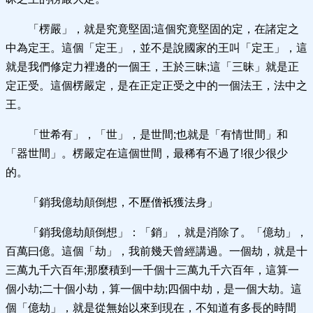
「楞嚴」，就是究竟堅固;這個究竟堅固的定，在諸定之
中為定王。這個「定王」，並不是說國家的王叫「定王」，這
就是我們修定力裡邊的一個王，王於三昧;這「三昧」就是正
定正受。這個楞嚴定，是在正定正受之中的一個法王，法中之
王。
「世希有」，「世」，是世間;也就是「有情世間」和
「器世間」。楞嚴定在這個世間，最稀有不過了!很少很少
的。
「銷我億劫顛倒想，不歷僧衹獲法身」
「銷我億劫顛倒想」：「銷」，就是消除了。「億劫」，
百萬曰億。這個「劫」，我前幾天曾經講過。一個劫，就是十
三萬九千六百年;那麼積到一千個十三萬九千六百年，這算一
個小劫;二十個小劫，算一個中劫;四個中劫，是一個大劫。這
個「億劫」，就是從無始以來到現在，不知道有多長的時間