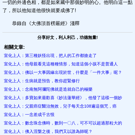
一切的外邊色相，都是如來藏中那個妙明的心。他明白這一點
了，所以他知道他很快就要成佛了!
恭錄自《大佛頂首楞嚴經》淺釋
分享好文，利人利己，功德無量!
相關文章:
宣化上人：第三種妖怪出現，把人的工作都搶走了
宣化上人：他母親看見這種種情形，知道這個小孩不是普通人
宣化上人：佛以一大事因緣出現於世，什麼是「一件大事」呢？
宣化上人：生病就是預告，教你趕緊修行
宣化上人：念南無阿彌陀佛就​是造就自己的極樂
宣化上人：多寶如來最歡喜《妙法蓮華經》，他發了這樣一個妙
宣化上人：父親癌症醫治無效，兒子每天念108遍這個咒，癌
宣化上人：一念差成千古恨
宣化上人：數念珠念佛時，數到一〇八，可不可以超過那粒大的
宣化上人：佛入涅槃之後，我們又以誰為師呢？