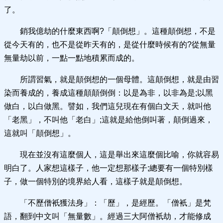
了。
銷我億劫的什麼東西啊?「顛倒想」。這種顛倒想，不是
從今天有的，也不是從昨天有的，是從什麼時候有的?從無量
無量劫以前，一點一點地積累而成的。
所謂習氣，就是顛倒想的一個母體。這顛倒想，就是由習
染而養成的，養成這種顛顛倒倒：以是為非，以非為是;以黑
做白，以白做黑。譬如，我們這兒現在有個白文天，就叫他
「老黑」，不叫他「老白」;這就是給他倒叫著，顛倒過來，
這就叫「顛倒想」。
現在並沒有這麼個人，這是舉出來這麼個比喻，你就容易
明白了。人家想這樣子，他一定想那樣子;總要有一個特別樣
子，做一個特別的境界給人看，這樣子就是顛倒想。
「不歷僧衹獲法身」：「歷」，是經歷。「僧衹」是梵
語，翻到中文叫「無量數」。經過三大阿僧衹劫，才能修成