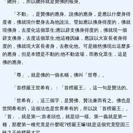
「總持」，所以總持就是贊佛的報身。
「不動」，是贊佛的應身。說佛的應身，是應以什麼身得
度者，佛就現什麼身去為他說法。譬如應以佛身得度的，佛就
現佛身，去度化這個眾生;應以辟支佛身得度的，佛就現一個
辟支佛身，去度這個眾生;他這種因緣，應該以大富長者身得
度的，佛就現大富長者身，去教化他。可是雖然佛現出這麼多
的應身，但是本體是不動的;他不動道場，而教化眾生，這是
佛的應身。
「尊」，就是佛的一個名稱，佛叫「世尊」。
「首楞嚴王世希有」：「首楞嚴王」，這一句是贊法的。
「世希有」，這三個字，是贊佛、贊法兼而有之。佛也是
世間希有的，這個法也是世界希有的，所以說「首楞嚴王」。
「首」，就是第一;首者頭也，就是頭一樣。第一義就是第一
種，那麼第一種究竟是什麼呢?楞嚴王嘛!就是這個究竟堅固三
昧之王的楞嚴大定。