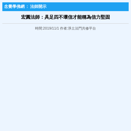
念覺學佛網
:
法師開示
宏圓法師：具足四不壞信才能稱為信力堅固
時間:2019/11/1 作者:淨土法門共修平台