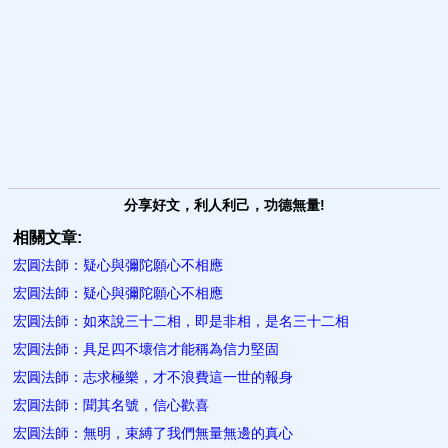
分享好文，利人利己，功德無量!
相關文章:
宏圓法師：疑心與彌陀願心不相應
宏圓法師：疑心與彌陀願心不相應
宏圓法師：如來說三十二相，即是非相，是名三十二相
宏圓法師：具足四不壞信才能稱為信力堅固
宏圓法師：志求極樂，才不浪費這一世的報身
宏圓法師：聞其名號，信心歡喜
宏圓法師：無明，束縛了我們無量無邊的真心