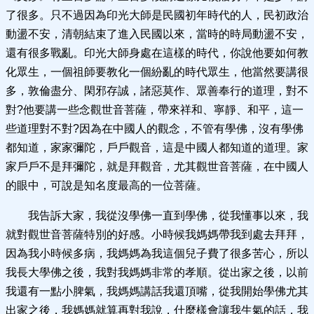
了很多。只不過因為印光大師是民國初年時代的人，民初政治
動盪不安，清朝結束了進入民國以來，當時的時局動盪不安，
還有很多戰亂。印光大師身處在這樣的時代，你說他要如何教
化眾生，一個祖師要教化一個紛亂的時代眾生，他當然要講很
多，敦倫盡分、閑邪存誠，諸惡莫作、眾善奉行的道理，對不
對?他要講一些念觀世音菩薩，帶來祥和、寧靜、和平，這一
些道理對不對?因為在中國人的觀念，不管有學佛，沒有學佛
都知道，家家彌陀，戶戶觀音，這是中國人都知道的道理。家
家戶戶不是拜彌陀，就是拜觀音，尤其觀世音菩薩，在中國人
的眼中，可說是知名度最高的一位菩薩。
我告訴大家，我從沒學佛一直到學佛，從我懂事以來，我
就對觀世音菩薩特別的好感。小時候我媽媽帶我到處去拜拜，
因為我小時候多病，我媽媽為我這個兒子費了很多苦心，所以
我長大學佛之後，我對我媽媽非常的孝順。從出家之後，以前
我還有一點小脾氣，我媽媽講話我還頂嘴，從我開始學佛尤其
出家之後，我媽媽就算再對我說，什麼樣會讓我生氣的話，我