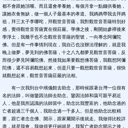
都不會跟她頂嘴。而且還會孝養她，每個月拿一點錢供養她，
讓她衣食無缺，做一個人子最基本的孝道。我媽媽帶我去拜媽
祖，拜三太子李哪咤，拜觀世音菩薩，我對觀世音菩薩特別好
感，覺得觀世音菩薩實在很莊嚴。學佛之後，剛開始參禪後來
學淨土，我幾乎也不念觀世音菩薩的聖號，一向專念阿彌陀
佛。但是有一件事情到現在，我自己也沒辦法理解的，就是我
晚上做夢，夢見到的佛菩薩，十之八九都夢見觀世音菩薩，反
而很少夢見阿彌陀佛。然後我如果要觀想佛菩薩，我觀想阿彌
陀佛，還不容易觀想起來，但是只要一觀想觀世音菩薩，很快
就觀想起來，觀世音菩薩莊嚴的法相。
有一次我到台中殯儀館去助念，那時候跟著台灣一位很有
名的法師，叫做鑒因法師去助念。鑒因法師和藹可親平易近
人，他是我所認識的法師當中，助念比我豐富的，他助念過的
亡者超過三千個人，我助念過一千多人。但是他助念比較精
要，跟亡者念念佛、開示，跟家屬開示後就走。我做得比較詳
盡，就是我會，我做得更仔細就是，我幫亡者助念開示之後，