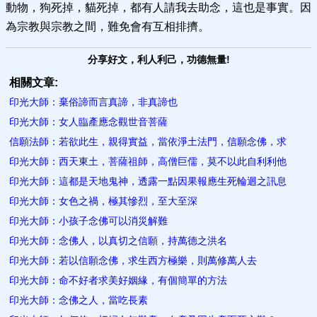
動物，狗死掉，貓死掉，都有人請我去助念，這也是事實。因
為宗教與宗教之間，難免會有互相排擠。
分享好文，利人利己，功德無量!
相關文章:
印光大師：棄俗諦而言真諦，非真諦也
印光大師：女人臨產應念觀世音菩薩
信願法師：若欲此生，親得實益，當依淨土法門，信願念佛，求
印光大師：西天東土，菩薩祖師，高僧巨儒，莫不以此自利利他
印光大師：這都是天地鬼神，透露一點因果報應生死輪迴之訊息
印光大師：女色之禍，極其慘烈，至大至深
印光大師：小孩子念佛可以消災解難
印光大師：念佛人，以真切之信願，持萬德之洪名
印光大師：若以信願念佛，求生西方極樂，則萬修萬人去
印光大師：命不好者求美好姻緣，有個簡單的方法
印光大師：念佛之人，當吃長素