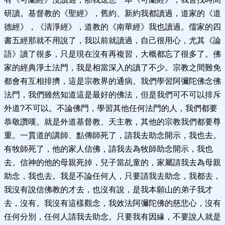
研讀。基督教的《聖經》，舊約、新約我都讀過，道家的《道
德經》，《清淨經》，道教的《南華經》我也讀過。儒家的四
書五經那就不用說了，我以前就讀過，自己很用心，尤其《論
語》讀了很多，只是現在沒有再複習，大概都忘了很多了。佛
家的經典淨土法門，我是相當深入的讀了不少。宗教之間難免
都會有互相排擠，這是宗教界的通病。我們學習阿彌陀佛念佛
法門，我們雖然知道這是最好的佛法，但是我們可不可以排斥
外道?不可以。不論佛門，學習其他任何法門的人，我們都要
恭敬讚嘆。就是外道基督教、天主教，其他的宗教我們都要尊
重。一貫道的講師、點傳師死了，請我去助念開示，我也去。
有牧師死了，他的家人信佛，請我去為牧師助念開示，我也
去。信神的他的母親死掉，兒子當乩童的，家屬請我去為母親
助念，我也去。我是不論任何人，只要請我去助念，我都去，
我沒有說信佛教的才去，也沒有說，是我本願山的弟子我才
去，沒有。我沒有這樣觀念，我效法阿彌陀佛的慈悲心，沒有
任何分別，任何人請我去助念。只要我有因緣，不要說人就是