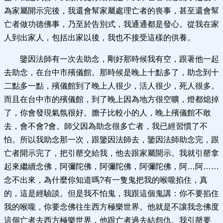
為家屬開示完後，我還會幫家屬處理亡者的喪事，甚至還會幫
亡者做功德佛事，乃至於告別式，我通通都是發心。從我在家
人到出家人，包括出家以後，我也不接受這樣的供養。
鑒因法師有一次去助念，剛好那時候我有空，跟著他一起
去助念，在台中市殯儀館。那時候是晚上十點多了，助念到十
二點多一點，殯儀館到了晚上人很少，活人很少，死人很多。
而且在台中市的殯儀館，到了晚上因為地方很空曠，燈都熄掉
了，你會發現氣氛很好。膽子比較小的人，晚上殯儀館不敢
去，會不會?會。師父因為助念很多亡者，我已經習慣了不
怕。所以我助念那一次，跟鑒因法師去，鑒因法師助念完，跟
亡者開示完了，把引罄交給我，他去跟家屬開示。我就引罄拿
起來繼續念佛，阿彌陀佛，阿彌陀佛，阿彌陀佛，阿…阿……
念不出來，為什麼你知道嗎?有一隻鬼把我的喉嚨掐住，真
的，這是經驗談。但是我不怕鬼，我跟這個鬼講：你不要掐住
我的喉嚨，你要念佛往生西方極樂世界。他就是不讓我念佛度
這個亡者去西方極樂世界，他跟亡者過去結怨仇。我引罄要