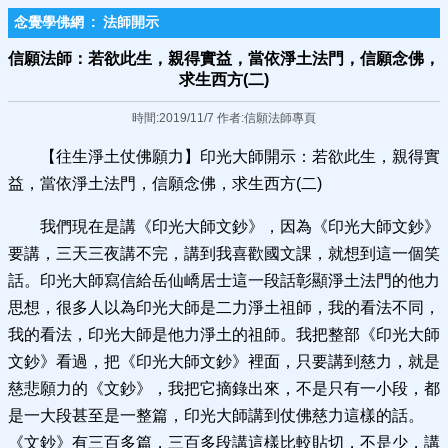
念覺學佛網
:
法師開示
信願法師：若欲此生，親得實益，當依淨土法門，信願念佛，
求生西方(二)
時間:2019/11/7 作者:信願法師專頁
【往生淨土仗佛願力】印光大師開示：若欲此生，親得實
益，當依淨土法門，信願念佛，求生西方(二)
我們現在是講《印光大師文鈔》，因為《印光大師文鈔》
要講，三天三夜講不完，講到我喜歡國文課，就想到這一個笑
話。印光大師寫信給岳仙嶠居士這一段話彰顯淨土法門的他力
思想，很多人以為印光大師是二力淨土祖師，我的看法不同，
我的看法，印光大師是他力淨土的祖師。我把整部《印光大師
文鈔》看過，把《印光大師文鈔》裡面，只要講到慈力，就是
慈悲願力的《文鈔》，我把它摘錄出來，不是只有一小段，都
是一大段甚至是一整篇，印光大師講到仗佛慈力這樣的話。
《文鈔》有三百多篇，三百多段講這樣比較貼切，不是少，講