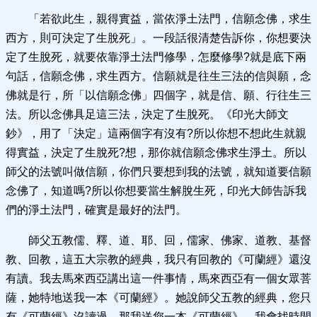
「若欲此生，親得實益，當依淨土法門，信願念佛，求生
西方，則可決定了生脫死」。一段話很清楚告訴你，你想要決
定了生脫死，就要依靠淨土法門修學，怎麼修學?就是底下兩
句話，信願念佛，求生西方。信願就是往生三法的信與願，念
佛就是行，所「以信願念佛」四個字，就是信、願、行往生三
法。所以念佛具足這三法，決定了生脫死。《印光大師文
鈔》，用了「決定」這兩個字有沒有?所以你想不想此生就親
得實益，決定了生脫死?想，那你就信願念佛求生淨土。所以
師父的法號叫做信願，你們只要想到我的法號，就知道要信願
念佛了，知道嗎?所以你想要當生解脫生死，印光大師告訴我
們的淨土法門，確實是最好的法門。
師父五教儒、釋、道、耶、回，儒家、佛家、道教、基督
教、回教，這五大宗教的經典，我只有回教的《可蘭經》還沒
有讀。我去馬來西亞講出這一件事情，馬來西亞有一個女眾菩
薩，她特地送我一本《可蘭經》。她說師父五教的經典，您只
有《可蘭經》沒讀過，那我送您一本《可蘭經》，我會找時間