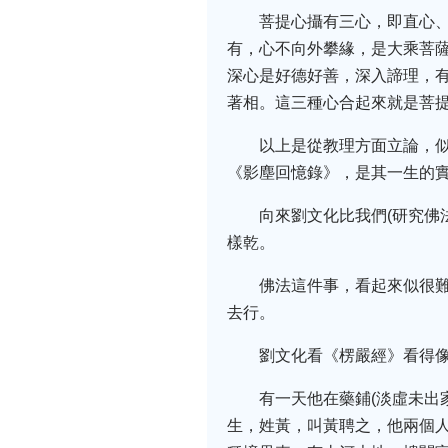
菩提心攝有三心，即直心
有，心不向外攀緣，是大乘菩
深心是好德好善，深入諦理，
著相。這三種心合起來就是菩
以上是從教理方面立論，
《影塵回憶錄》，是其一生的
向來劉文化比我們(研究佛
樣乾。
佛法這件事，看起來似很
去行。
劉文化看《楞嚴經》看得
有一天他在藥鋪(淡虛未出
生，姓黃，叫黃聘之，他兩個