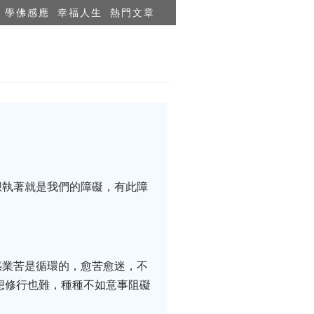
學佛感應
幸福人生
熱門文章
想執著就是我們的障礙，有此障
惑業苦是循環的，愈苦愈迷，不
想修行也難，種種不如意事阻礙