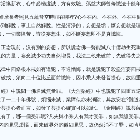
沐浴換新衣，心中必極虔誠，方有效驗。蕅益大師曾修懺法十餘
如維摩長者照見五蘊皆空時罪在哪裡?心不在內、不在外、不在中
得到解脫，事上自然解脫。性是清淨的，妄想是垢，斷妄想就是
懺，一切業障苦，皆從妄想生，如不斷妄想即不是真懺悔。
，正念現前，沒有別的妄想，所以說念佛一聲能滅八十億劫生死
大的力量，妄念減少功夫自然增長，我法二執未破前，先破得失
戒律中四條根本戒如有違犯，不通懺悔，就是說犯了殺盜淫妄四
有破戒，須向二十位比丘面前懺悔，因小乘人未發菩提心，故四
名經》中說聞一佛名滅無量罪。《大涅槃經》中也說犯了四重五
了一二十年佛號，煩惱未減，業障似亦未消除，其故安在?難道
發菩提心者而言，如發了菩提心確實可以如此。《金剛經》說菩
沒有了，哪一個受罪呢?凡夫與小乘人有我才受罪，如無我誰受罪
以內的見思煩惱，而未破界外的微細見思，故仍然消不了罪，如肯