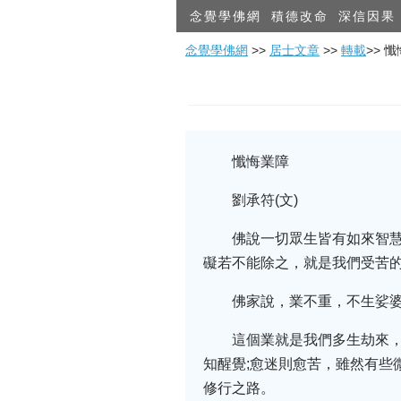
念覺學佛網
積德改命
深信因果
念覺學佛網
>>
居士文章
>>
轉載
>> 
懺悔業障
劉承符(文)
佛說一切眾生皆有如來智
礙若不能除之，就是我們受苦
佛家說，業不重，不生娑
這個業就是我們多生劫來
知醒覺;愈迷則愈苦，雖然有些
修行之路。