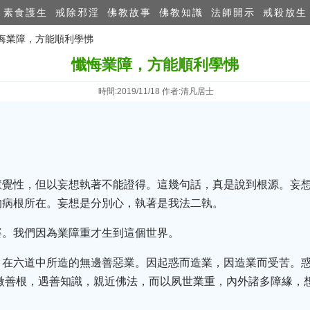
素食護生
戒除邪淫
佛教故事
佛教知識
法師開示
戒殺放生
懺悔業障，方能順利學怫
懺悔業障，方能順利學怫
時間:2019/11/18 作者:清凡居士
慧覺性，但以妄想執著不能證得。這幾句話，真是說到根源。妄
的病根所在。妄想是分別心，執著是我法二執。
婆。我們因為業障重才生到這個世界。
，在六道中所造的無邊善惡業。因起惑而造業，因造業而受苦。
微善根，遇善知識，親近佛法，而以夙世業重，內外諸多障緣，