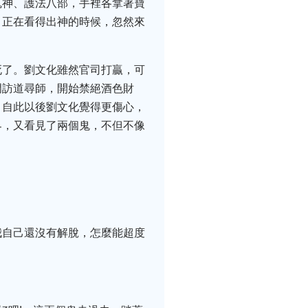
鬼神、護法八部，手裡各拿著寶
，正在看得出神的時候，忽然來
死了。劉文化雖然官司打贏，可
門訪道尋師，開始禁絕酒色財
。自此以後劉文化覺得更傷心，
界，又看見了兩個鬼，不但不像
我自己還沒有解脫，怎麼能超度