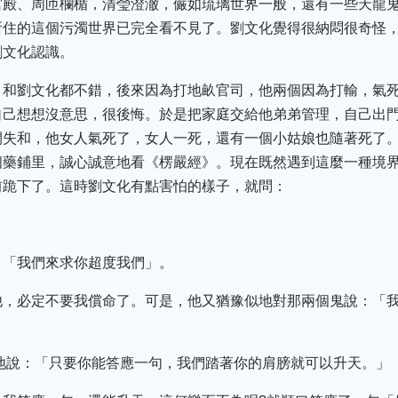
宮殿、周匝欄楯，清瑩澄澈，儼如琉璃世界一般，還有一些天龍
所住的這個污濁世界已完全看不見了。劉文化覺得很納悶很奇怪
劉文化認識。
，和劉文化都不錯，後來因為打地畝官司，他兩個因為打輸，氣
自己想想沒意思，很後悔。於是把家庭交給他弟弟管理，自己出
間失和，他女人氣死了，女人一死，還有一個小姑娘也隨著死了
個藥鋪里，誠心誠意地看《楞嚴經》。現在既然遇到這麼一種境
前跪下了。這時劉文化有點害怕的樣子，就問：
：「我們來求你超度我們」。
他，必定不要我償命了。可是，他又猶豫似地對那兩個鬼說：「
地說：「只要你能答應一句，我們踏著你的肩膀就可以升天。」