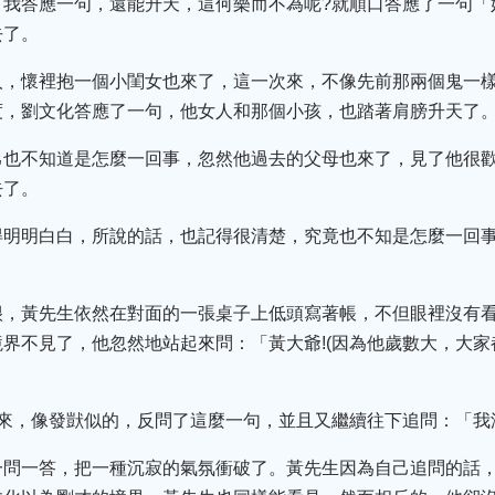
我答應一句，還能升天，這何樂而不為呢?就順口答應了一句「
去了。
人，懷裡抱一個小閨女也來了，這一次來，不像先前那兩個鬼一
度，劉文化答應了一句，他女人和那個小孩，也踏著肩膀升天了
己也不知道是怎麼一回事，忽然他過去的父母也來了，見了他很
去了。
得明明白白，所說的話，也記得很清楚，究竟也不知是怎麼一回
很，黃先生依然在對面的一張桌子上低頭寫著帳，不但眼裡沒有
界不見了，他忽然地站起來問：「黃大爺!(因為他歲數大，大家
來，像發獃似的，反問了這麼一句，並且又繼續往下追問：「我
一問一答，把一種沉寂的氣氛衝破了。黃先生因為自己追問的話