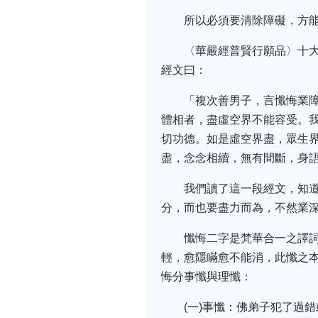
所以必須要清除障礙，方
〈華嚴經普賢行願品〉十
經文曰：
「複次善男子，言懺悔業
體相者，盡虛空界不能容受。
切功德。如是虛空界盡，眾生
盡，念念相續，無有間斷，身
我們讀了這一段經文，知
分，而也要盡力而為，不然業
懺悔二字是梵華合一之譯
輕，愈隱瞞愈不能消，此懺之
悔分事懺與理懺：
(一)事懺：佛弟子犯了過