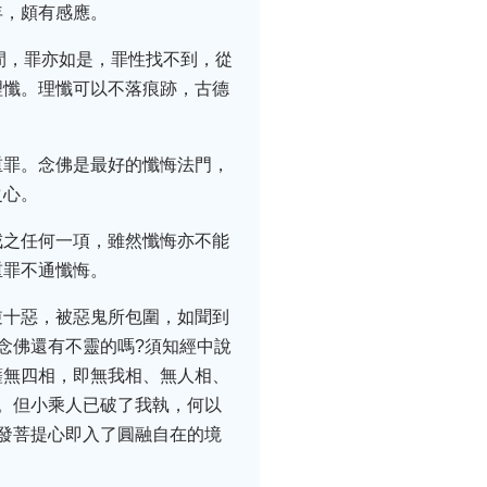
年，頗有感應。
間，罪亦如是，罪性找不到，從
理懺。理懺可以不落痕跡，古德
重罪。念佛是最好的懺悔法門，
之心。
戒之任何一項，雖然懺悔亦不能
重罪不通懺悔。
逆十惡，被惡鬼所包圍，如聞到
念佛還有不靈的嗎?須知經中說
薩無四相，即無我相、無人相、
。但小乘人已破了我執，何以
發菩提心即入了圓融自在的境