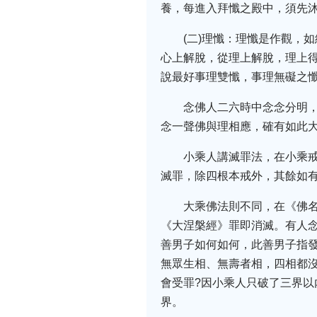
養，每進入拜懺之殿中，須先
(二)理懺：理懺是作觀，
心上解脫，從理上解脫，理上
說最好事理雙懺，事理無礙之
念佛人二六時中念念分明
念一聲佛與理相應，確有如此
小乘人講滅罪法，在小乘
滅罪，除四根本戒外，其餘如
大乘佛法則不同，在《佛
《大涅槃經》罪即消滅。有人念
善男子如何如何，此善男子指
無眾生相、無壽者相，四相都
會受罪?因小乘人只破了三界
界。