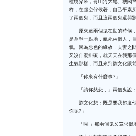
種境界來，有山河大地、樓閣
杵，在虛空佇候著，自己平素
了兩個鬼，而且這兩個鬼還與
原來這兩個鬼在世的時候
是為爭一點地，氣死兩個人，
氣。因為忌色的緣故，夫妻之
又沒什麼掛礙，就天天在我那
生氣那樣，而且來到劉文化跟
「你來有什麼事?」
「請你慈悲，」兩個鬼說
劉文化想：既是要我超度
你呢?」
「唉!」那兩個鬼又哀求似