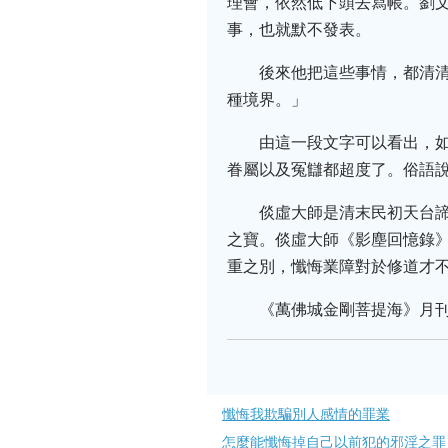
理會，依然低下頭去寫帳。劉
事，也就默不發表。
後來他把這些事情，都清
種境界。」
由這一段文字可以看出，
眷屬以及冤讎都超度了。俗語
倓虛大師是清末民初天台
之寶。倓虛大師《影塵回憶錄
重之別，懺悔業障對於修道才
《萬佛城金剛菩提海》月刊 
懺悔我欺騙別人感情的罪業
怎麼能懺悔掉自己以前犯的邪淫之罪