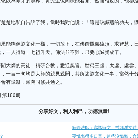
文化以為剛才的境界，黃先生也同樣能看見。然而相反的，他卻
清楚楚地私自告訴了我，當時我對他說：「這是破識蘊的功夫，
如果能夠像劉文化一樣，一切放下，在佛前懺侮磕頭，求智慧，
說，一人得道，七祖升天。佛法並不難，只要心誠就成了。
諦閒大師的高徒，精研台教，悉通奧旨。世稱三虛，太虛、虛雲
》，一言一句均是大師的親見親聞，其所述劉文化一事，當然十
不會有障礙，願與同修共勉之。
第186期
分享好文，利人利己，功德無量!
寂靜法師：寫懺悔文、戒邪淫文時
？
要懺悔很多口業，這些沒懺悔，命