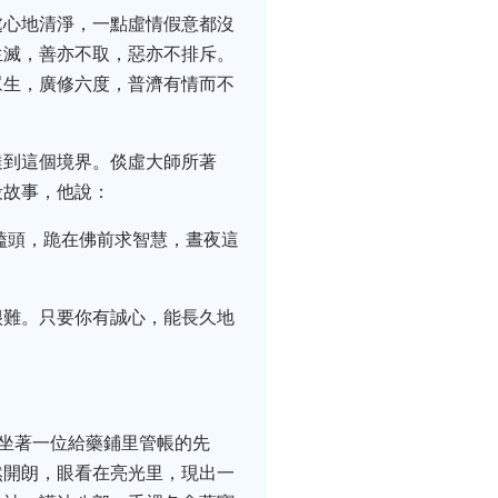
處心地清淨，一點虛情假意都沒
生滅，善亦不取，惡亦不排斥。
眾生，廣修六度，普濟有情而不
達到這個境界。倓虛大師所著
段故事，他說：
前磕頭，跪在佛前求智慧，晝夜這
很難。只要你有誠心，能長久地
上坐著一位給藥鋪里管帳的先
然開朗，眼看在亮光里，現出一