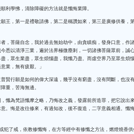
能順利學怫，清除障礙的方法就是懺悔業障。
大願王，第一是禮敬請佛，第二是稱讚如來，第三是廣修供養，
障者，菩薩自念，我於過去無始劫中，由貪瞋痴，發身口意，作
我今悉以清淨三業，遍於法界極微塵剎，一切諸佛菩薩眾前，誠
界盡，眾生業盡，眾生煩惱盡，我懺乃盡。而虛空界乃至眾生煩
語意業，無有疲厭。」
道普賢行願是如何的偉大深遠，幾乎沒有窮盡，沒有間斷，也沒
深障重，苦海無邊。
詞，懺為梵語懺摩之略，乃悔改之義，發露前所造罪，把它說出
本意。悔是改往修來，有過知改，後不復造，二字意義相通。懺
錯或犯了戒，依教修懺悔，在方等經中有修懺之方法，燃燈燒香