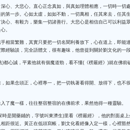
、深心、大悲心。直心正念真如，與真如理體相應，一切時一切
薩的第一步。心如太虛，如如不動，一切萬相，任其來去，任其
有決心、有毅力，樂集一切諸善行。大悲心是相信自己可以利益
提心。
似乎相當繁難，其實只要把一切名聞利養放下，心在道上，即能
實際經驗談，完全語體文，很有趣味，他曾提到關於劉文化的一
法)都心誠，平素他就有個魔道勁，看不懂(《楞嚴經》)就在佛
難，如果念頭正，心裡專一，把一切執著看得開、放得下，也不
像入了魔一樣，往往整宿整宿的在佛前求，果然他得一種靈驗。
家時是開藥鋪的，字號叫東濟生)里看《楞嚴經》，他的對面桌
人相距很近。黃正在低頭寫帳，劉文化看經像入定一樣，心裡豁