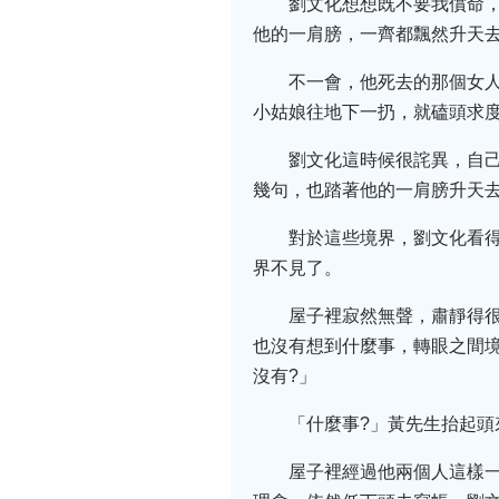
劉文化想想既不要我償命，
他的一肩膀，一齊都飄然升天
不一會，他死去的那個女
小姑娘往地下一扔，就磕頭求
劉文化這時候很詫異，自
幾句，也踏著他的一肩膀升天
對於這些境界，劉文化看
界不見了。
屋子裡寂然無聲，肅靜得
也沒有想到什麼事，轉眼之間境
沒有?」
「什麼事?」黃先生抬起頭
屋子裡經過他兩個人這樣