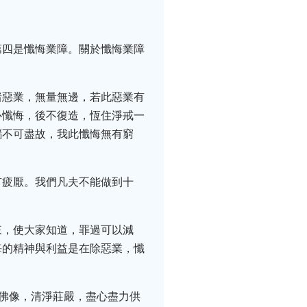
第四是懺悔業障。關於懺悔業障
諸惡業，無量無邊，若此惡業有
心懺悔，後不復造，恆住淨戒一
惱不可盡故，我此懺悔無有窮
有疲厭。我們凡夫不能做到十
來，使大家知道，罪過可以減
悔的精神與利益是在除惡業，懺
供佛像，清淨莊嚴，盡心盡力供