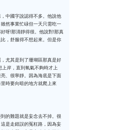
講，中國字說認得不多。他說他
，雖然事業忙碌但一天只需吃一
好呀!那清靜得很。他說對!那真
無比，舒服得不想起來。但是你
麗，尤其是到了珊瑚區那真是好
想上岸，直到氧氣不夠時才上
很亮、很寧靜。因為海底是下面
海里時要向暗的地方就爬上來
碰到的難題就是妄念去不掉。很
，這是走錯誤的冤枉路，因為妄