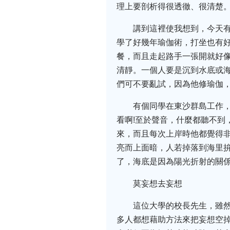
理上要剖析得很透徹、很清楚
講到這裡使我想到，今天
學了好幾年瑜伽術，打坐也有
餐，而且走起路手一張開就好像
清靜。一個人要是沉到水底或
們可不要亂試，因為他修瑜伽
有個同學在東沙群島工作
看啊!至於聲音，什麼都聽不到
來，而且每次上岸時他都覺得
亮而上面暗，人若掉落到海里
了，海底是因為陽光折射的關
莫妄想去妄想
這位大學的校長先生，雖
多人都想藉助方法來把妄想空