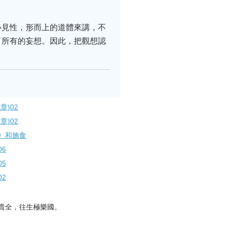
心見性，形而上的道體來講，不
了所有的妄想。因此，把觀想認
)02
)02
》和施食
6
5
2
貴全，往生極樂國。