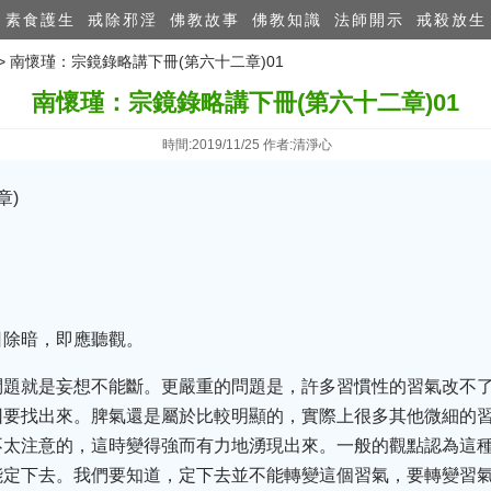
素食護生
戒除邪淫
佛教故事
佛教知識
法師開示
戒殺放生
>> 南懷瑾：宗鏡錄略講下冊(第六十二章)01
南懷瑾：宗鏡錄略講下冊(第六十二章)01
時間:2019/11/25 作者:清淨心
章)
日除暗，即應聽觀。
問題就是妄想不能斷。更嚴重的問題是，許多習慣性的習氣改不
因要找出來。脾氣還是屬於比較明顯的，實際上很多其他微細的
不太注意的，這時變得強而有力地湧現出來。一般的觀點認為這
能定下去。我們要知道，定下去並不能轉變這個習氣，要轉變習