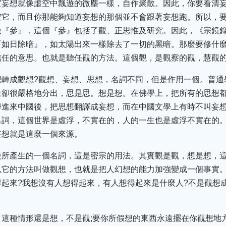
實妄想就像虛空中飄遊的微塵一樣，自作聚散。因此，你要看清
空它，而且你那能夠知道妄想的那個並不會跟著妄想跑。所以，
做『參』，這個『參』包括了觀、正思惟及研究。因此，《宗鏡
『如日除暗』，如太陽出來一樣除去了一切的黑暗。那麼要修什麼
信任的意思。也就是聽任觀的方法。這個觀，是觀察的觀，慧觀
想轉成觀想?觀想、妄想、思想，名詞不同，但是作用一個。普通
上卻很嚴格地分出，思是思。想是想。在佛學上，把所有的思想都
學進來中國後，把思想翻譯成妄想，而在中國文學上有時不叫妄
名詞，這個世界是虛浮，不實在的，人的一生也是虛浮不實在的
妄想就是這麼一個來源。
後所產生的一個名詞，這是密宗的用法。其實觀是觀，想是想，
以它的方法叫做觀想，也就是把人幻想的能力加強變成一個事實
起來?我想沒有人想得起來，有人想得起來是什麼人?不是觀想
，這種情形還是想，不是觀;要你所假想的東西永遠擺在你觀想地