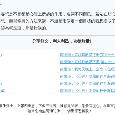
觀。
是妄想是不是都是心理上所起的作用，名詞不同而已。若站在明
妄想。而就修持的方法來講，不過是用假定一個目標的觀想換取
它認為就是道，那是錯誤的。
分享好文，利人利己，功德無量!
)
南懷瑾：宗鏡錄略講下冊(第五十七章
南懷瑾：宗鏡錄略講下冊(第六十一章
南懷瑾：我每天晚上一定念《心經
南懷瑾：《心經》隱藏的神奇密碼0
2
南懷瑾：《心經》隱藏的神奇密碼0
01
南懷瑾：《心經》隱藏的神奇密碼0
嚴佛淨土。上報四重恩，下救三道苦。惟願見聞者，悉發菩提心。在世富
請常念南無阿彌陀佛，一切重罪悉解脫！