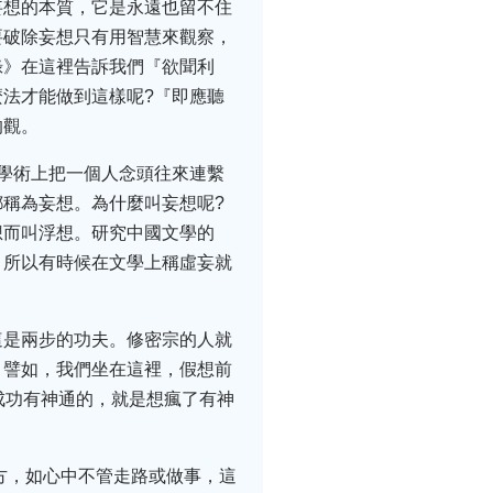
妄想的本質，它是永遠也留不住
要破除妄想只有用智慧來觀察，
錄》在這裡告訴我們『欲聞利
法才能做到這樣呢?『即應聽
的觀。
學術上把一個人念頭往來連繫
稱為妄想。為什麼叫妄想呢?
想而叫浮想。研究中國文學的
。所以有時候在文學上稱虛妄就
這是兩步的功夫。修密宗的人就
。譬如，我們坐在這裡，假想前
成功有神通的，就是想瘋了有神
方，如心中不管走路或做事，這