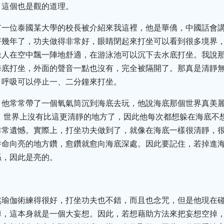
。這個也是觀的道理。
有一位泰國某大學的校長被介紹來我這裡，他是華僑，中國話會
好幾年了，功夫做得非常好，眼睛閉起來打坐可以看到很多境界
人在空中飄一陣地舒適，在游泳池可以沉下去水底打坐。我說那
海底打坐，外面的聲音一點也沒有，完全被隔開了。那真是清靜
，呼吸可以停止一、二分鐘來打坐。
，他常常帶了一個氧氣筒沉到海底去玩，他說海底那個世界真美
，世界上沒有比這更清靜的地方了，因此他每次都想躲在海底不
非常遺憾。實際上，打坐功夫做到了，就像在海底一樣很清靜，
拚命向亮的地方鑽，愈鑽就愈向海底深處。因此要記住，若掉進
係，因此是亮的。
然瑜伽術練得很好，打坐功夫也不錯，而且也念咒，但是他現在
掉，這本身就是一個大妄想。因此，若想藉助方法來把妄想空掉