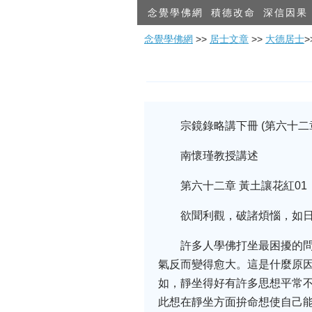
念覺學佛網
積德改命
深信因果
念覺學佛網
>>
居士文章
>>
大德居士
宗鏡錄略講下冊 (第六十二
南懷瑾教授講述
第六十二章 黃土讓花紅01
欲聞利觀，破諸煩惱，如
許多人學佛打坐最困擾的
氣反而變得愈大。這是什麼原
如，靜坐得好有許多思想平常
此想在靜坐方面拚命想使自己