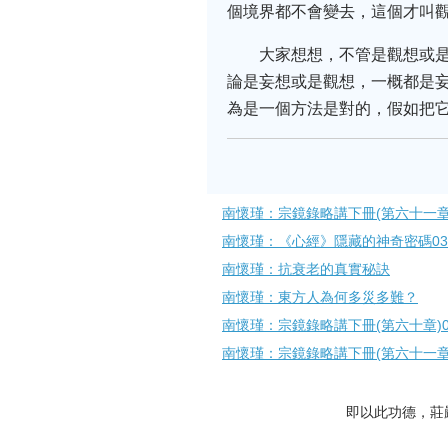
個境界都不會變去，這個才叫
大家想想，不管是觀想或
論是妄想或是觀想，一概都是
為是一個方法是對的，假如把
南懷瑾：宗鏡錄略講下冊(第六十一章
南懷瑾：《心經》隱藏的神奇密碼03
南懷瑾：抗衰老的真實秘訣
南懷瑾：東方人為何多災多難？
南懷瑾：宗鏡錄略講下冊(第六十章)0
南懷瑾：宗鏡錄略講下冊(第六十一章)
即以此功德，莊