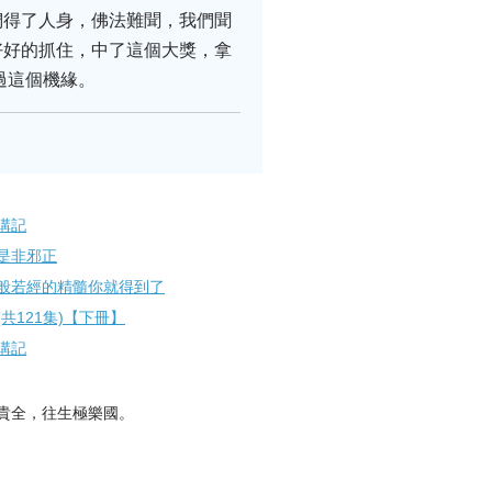
們得了人身，佛法難聞，我們聞
好好的抓住，中了這個大獎，拿
過這個機緣。
講記
是非邪正
般若經的精髓你就得到了
共121集)【下冊】
講記
貴全，往生極樂國。