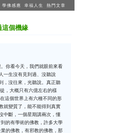
學佛感應
幸福人生
熱門文章
過這個機緣
想。你看今天，我們就眼前來看
人一生沒有見到過、沒聽說
到，沒往來，光聽說。真正聽
教徒，大概只有六億左右的樣
法在這個世界上有六種不同的形
教就變質了，能不能得到真實
沒中斷，一個星期講兩次，懂
看到的有學術的佛教，許多大學
企業的佛教，有邪教的佛教，那