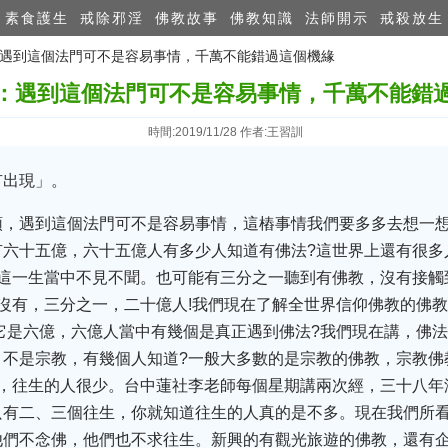
素食護生
戒除邪淫
佛教故事
佛教知識
法師開示
戒殺放生
門：遇到這個法門可不是容易事情，千萬不能錯過這個機緣
：遇到這個法門可不是容易事情，千萬不能錯
時間:2019/11/28 作者:王習訓
有出現」。
頭，遇到這個法門可不是容易事情，這樁事情我們要多多去想一
有六十五億，六十五億人有多少人知道有佛法?這世界上還有很多
，這一生當中不見不聞。也可能有三分之一聽到有佛教，沒有接觸
沒有，三分之一，二十億人!我們現在了解全世界信仰佛教的佛
它是六億，六億人當中有幾個是真正遇到佛法?我們現在講，佛
，不是宗教，有幾個人知道?一般大多數的是宗教的佛教，宗教佛
多，往生的人很少。台中蓮社李老師每個星期講兩次經，三十八年
只有二、三個往生，你就知道往生的人真的是不多。現在我們所
他們不念佛，他們也不求往生。新興的有觀光旅遊的佛教，還有