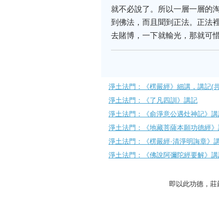
就不必說了。所以一層一層的
到佛法，而且聞到正法。正法
去賭博，一下就輸光，那就可惜
淨土法門：《楞嚴經》細講，講記(共1
淨土法門：《了凡四訓》講記
淨土法門：《俞淨意公遇灶神記》講
淨土法門：《地藏菩薩本願功德經》
淨土法門：《楞嚴經·清淨明誨章》
淨土法門：《佛說阿彌陀經要解》講
即以此功德，莊