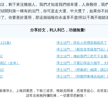
淘汰，剩下來沒幾個人。我們才知道我們很幸運，人身難得，我
裡頭聞到第一稀有的法門，你可是走大運、中大獎了，如果你不
了。你要善於運用，那這個福報你永遠享不盡!所以千萬不能錯
分享好文，利人利己，功德無量!
21集)
淨土法門：現在人把禮節都疏忽了
淨土法門：《觀世音菩薩普門品》
記
淨土法門：佛給我們三把尺子去量
講記（全本）
淨土法門：只要記得這六個字，大
講記
淨土法門：《楞嚴經》細講，講記(
記
淨土法門：《阿難問事佛吉凶經》
嚴佛淨土。上報四重恩，下救三道苦。惟願見聞者，悉發菩提心。在世富
請常念南無阿彌陀佛，一切重罪悉解脫！