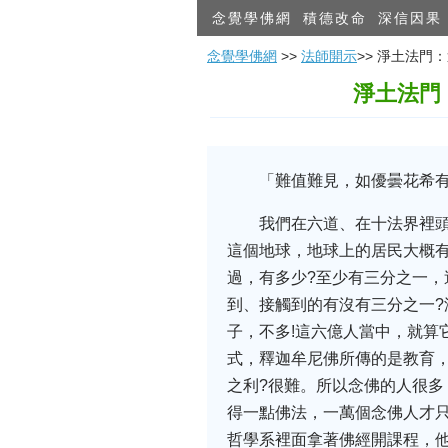
念覺學佛網
積德改命
深信因果
念覺學佛網
>>
法師開示
>> 淨土法
淨土法門
「難值難見，如優曇花希
我們在六道、在十法界裡
這個地球，地球上的居民大概
過，有多少?至少有三分之一
到、接觸到的有沒有三分之一?
子，不多!這六億人當中，就算
式，釋迦牟尼佛所傳的是教育
之利?很難。所以念佛的人很
得一點佛法，一萬個念佛人才
哲學系裡面拿著佛經開課程，