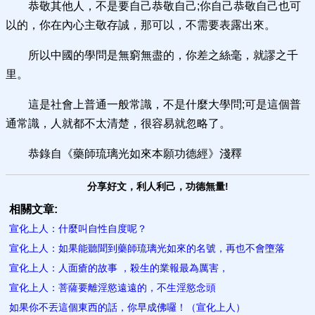
恭敬其他人，不是要自己恭敬自己;你自己恭敬自己也可
以的，你在內心主敬存誠，那可以，不需要表露出來。
所以中國的學問是無窮無盡的，你差之絲毫，就謬之千
里。
這是社會上普通一般常識，不是什麼大學問;可是這個普
通常識，人就都不太清楚，很容易就忽略了。
恭錄自《藥師琉璃光如來本願功德經》淺釋
分享好文，利人利己，功德無量!
相關文章:
宣化上人：什麼叫自性自度呢？
宣化上人：如果能聽聞到藥師琉璃光如來的名號，再也不會墮落
宣化上人：人面瘡的故事 ，殺生的業報最為厲害，
宣化上人：菩薩要離淫慾遠遠的，不生淫慾念頭
如果你不丟這個東西的話，你早成佛囉！（宣化上人）