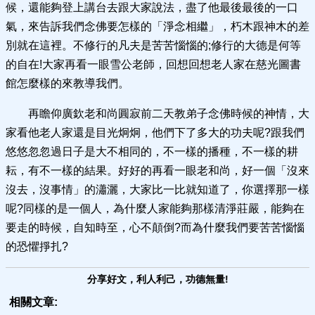
候，還能夠登上講台去跟大家說法，盡了他最後最後的一口
氣，來告訴我們念佛要怎樣的「淨念相繼」，朽木跟神木的差
別就在這裡。不修行的凡夫是苦苦惱惱的;修行的大德是何等
的自在!大家再看一眼雪公老師，回想回想老人家在慈光圖書
館怎麼樣的來教導我們。
再瞻仰廣欽老和尚圓寂前二天教弟子念佛時候的神情，大
家看他老人家還是目光炯炯，他們下了多大的功夫呢?跟我們
悠悠忽忽過日子是大不相同的，不一樣的播種，不一樣的耕
耘，有不一樣的結果。好好的再看一眼老和尚，好一個「沒來
沒去，沒事情」的瀟灑，大家比一比就知道了，你選擇那一樣
呢?同樣的是一個人，為什麼人家能夠那樣清淨莊嚴，能夠在
要走的時候，自知時至，心不顛倒?而為什麼我們要苦苦惱惱
的恐懼掙扎?
分享好文，利人利己，功德無量!
相關文章: