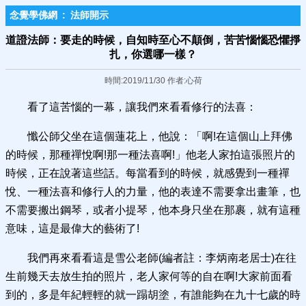
念覺學佛網
:
法師開示
道證法師：要走的時候，自知時至心不顛倒，苦苦惱惱恐懼掙
扎，你選哪一樣？
時間:2019/11/30 作者:心荷
看了這苦惱的一幕，讓我們來看看修行的法喜：
懺公師父坐在這個蓮花上，他說：「啊!在這個山上拜佛
的時候，那種禪悅啊!那一種法喜啊!」他老人家拍這張照片的
時候，正在說著這些話。每當看到的時候，就感覺到一種禪
悅、一種法喜和修行人的力量，他的表達不需要拿出畫筆，也
不需要搬出鋼琴，或者小提琴，他本身只坐在那裹，就有這種
意味，這是最偉大的藝術了!
我們再來看看這是雪公老師(編者註：李炳南老居士)在往
生前幾天去放生拍的照片，老人家何等的自在啊!大家前面看
到的，多是年紀輕輕的就一蹋胡塗，有誰能夠在九十七歲的時