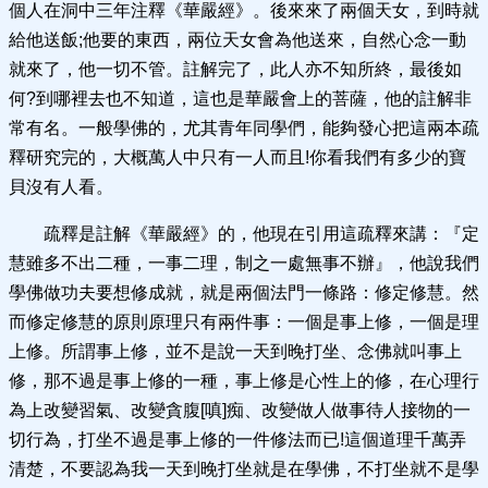
個人在洞中三年注釋《華嚴經》。後來來了兩個天女，到時就
給他送飯;他要的東西，兩位天女會為他送來，自然心念一動
就來了，他一切不管。註解完了，此人亦不知所終，最後如
何?到哪裡去也不知道，這也是華嚴會上的菩薩，他的註解非
常有名。一般學佛的，尤其青年同學們，能夠發心把這兩本疏
釋研究完的，大概萬人中只有一人而且!你看我們有多少的寶
貝沒有人看。
疏釋是註解《華嚴經》的，他現在引用這疏釋來講：『定
慧雖多不出二種，一事二理，制之一處無事不辦』，他說我們
學佛做功夫要想修成就，就是兩個法門一條路：修定修慧。然
而修定修慧的原則原理只有兩件事：一個是事上修，一個是理
上修。所謂事上修，並不是說一天到晚打坐、念佛就叫事上
修，那不過是事上修的一種，事上修是心性上的修，在心理行
為上改變習氣、改變貪腹[嗔]痴、改變做人做事待人接物的一
切行為，打坐不過是事上修的一件修法而已!這個道理千萬弄
清楚，不要認為我一天到晚打坐就是在學佛，不打坐就不是學