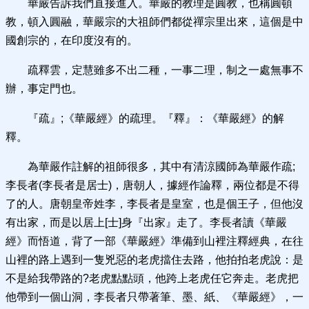
華嚴告訴我們直接進入。華嚴的教理是圓教，也稱圓頓
教，頓入圓融，華嚴宗的大祖師們都從禪宗里出來，這個是中
國創宗的，在印度沒有的。
疏釋雲，定慧雖多不出二種，一事二理，制之一處無事不
辦，事定門也。
『疏』;《華嚴經》的疏理。『釋』：《華嚴經》的解
釋。
為華嚴作註解的祖師很多，其中有清涼國師為華嚴作疏;
李長者(李長者是居士)，唐朝人，據經作論釋，兩位都是不得
了的人。唐朝皇帝姓李，李長者是皇室，也是個王子，但他沒
有出家，而是以居上[士]身『出家』走了。李長者讀《華嚴
經》而悟道，背了一部《華嚴經》準備到山裡注釋經典，在往
山裡的路上遇到一隻兇惡的老虎擋住去路，他拍拍老虎說：是
不是給我帶路的?老虎點點頭，他跨上老虎任它奔走。老虎把
他帶到一個山洞，李長者只帶著筆、墨、紙、《華嚴經》，一