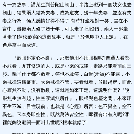
有一篇故事，講某生到普陀山朝山，半路上碰到一個妓女也去
朝山，結果兩人結為夫妻，成為道友，幾十年夫妻，並沒有夫
妻之行為，倆人感情好得不得了!有時打坐相對一笑，盡在不
言中，最後兩人修了幾十年，可以走了吧!沒錯，兩人一起坐
著走了!蒲松齡寫的這個故事，就是『於色塵中人正定』，在
色塵當中而成道。
『於眼起定心不亂』，那麼他用不用眼根呢?普通人看都
不敢看，尤其修道的人，或是小乘的戒律，走路只能看前面三
步。幾乎什麼都不敢看，笑也不敢笑，白骨(牙齒)不能露，小
乘戒律這樣嚴重。大乘戒律不管，要看就看，於眼起定，而此
心寂然不動，沒有散亂，這就是如來正定。這說明什麼?『說
眼無生無有起，性空寂滅無所作』，眼根與色塵之間，本來即
不生不滅，目性現前，也就是《心經》所言：色不異空，空不
異色。它本身即空性，既然萬法皆空性，哪裡有出有入呢?哪
裡能夠說避開一面叫出世呢?根本就錯了!