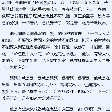
流啊!可是他悟道了!有位無名比丘尼：『竟日尋春不見春，芒
鞋踏破嶺頭雲，歸來手把梅花嗅，春在枝頭已十分』，多倜
儻!可是語[悟]道了!這就是色性不可思議，真正的至善，沒有善
惡的分別，一切善法、惡法升華了，都是善，此乃華嚴境界。
他說關於這個高深的、無上的秘密的道理，『一切天人莫
能知』，不要說人世間人類的智慧不能透知，以天人的智慧都
不能深入到這樣奧秘的境界，除非悟道、成佛了，才能懂。因
此，『於色塵中入正定，於眼起定心不亂』，他說，有些大根
器的人，不需要出世，也不需要出家，就在紅塵滾滾中人走去
了。怎麼入定?
滾滾中就是定，定就是滾滾，儘管滾，儘管定，他就是在
出世，出世在哪裡?就在世法中，當場就出世，也無謂出世，
無出不入。於色塵中入正定，定有很多種，四禪八定，不一定
算是正定，只有如來大定才是正定。
但是有些大乘根器就在色法中入正定，如《聊齋志異》上