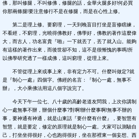
佛，那叫修腿，不叫修佛，修腿的話，金華火腿多好!何必買
你那兩條腿!要注意修行不是在修腿，而是在心性上修。
第二是理上修。要窮理，一天到晚盲目打坐是盲修瞎練，
不看經，不窮理，光曉得佛教好，佛學好，佛教的著作這麼偉
大，而古人，功名富貴『啪』一下就丟了，丟了就入山。能夠
有這樣的著作出來，而後世卻不知，這不是很慚愧的事嗎!所
以佛學研究透了一樣成佛，這叫窮理，從理上來。
不管從理上來或事上來，非有定力不可。什麼叫做定?就
是『制心一處』四個字。佛經的名言：『制心一處，無事不
辦』，大小乘佛法用這八個字說完了。
今天下午一位七、八十歲的高齡老道友問我，上次你講制
心一處無事不辦，辦個什麼事?對啊!辦什麼事啊!無事不辦的
事，要神通有神通，就是山東話『要什麼有什麼』，要智慧有
智慧，就是要定，修定的原理就是制心一處。大家可以測驗自
己，打坐坐得很好，心也跑得很好，坐在那裡東一個妄想、西