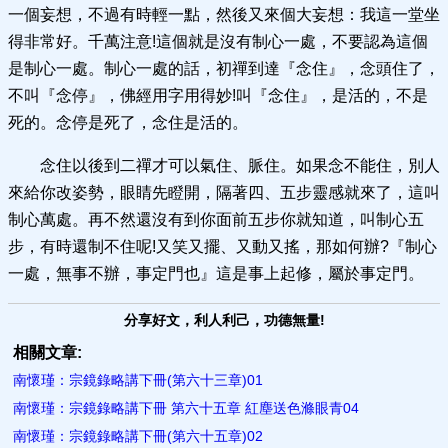
一個妄想，不過有時輕一點，然後又來個大妄想：我這一堂坐
得非常好。千萬注意!這個就是沒有制心一處，不要認為這個
是制心一處。制心一處的話，初禪到達『念住』，念頭住了，
不叫『念停』，佛經用字用得妙!叫『念住』，是活的，不是
死的。念停是死了，念住是活的。
念住以後到二禪才可以氣住、脈住。如果念不能住，別人
來給你改姿勢，眼睛先瞪開，隔著四、五步靈感就來了，這叫
制心萬處。再不然還沒有到你面前五步你就知道，叫制心五
步，有時還制不住呢!又笑又擺、又動又搖，那如何辦?『制心
一處，無事不辦，事定門也』這是事上起修，屬於事定門。
分享好文，利人利己，功德無量!
相關文章:
南懷瑾：宗鏡錄略講下冊(第六十三章)01
南懷瑾：宗鏡錄略講下冊 第六十五章 紅塵送色滌眼青04
南懷瑾：宗鏡錄略講下冊(第六十五章)02