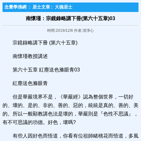
念覺學佛網
:
居士文章
:
大德居士
南懷瑾：宗鏡錄略講下冊(第六十五章)03
時間:2019/12/6 作者:清淨心
宗鏡錄略講下冊 (第六十五章)
南懷瑾教授講述
第六十五章 紅塵送色滌眼青03
紅塵送色滌眼青
但是華嚴境界不是，《華嚴經》認為整個世界，一切好
的、壞的、是的、非的、善的、惡的，統統是真的、善的、美
的。所以一般顯教講色法是壞的，華嚴則是『色性不思議』，
有不可思議的功德。好色，壞嗎?
有些人因好色而悟道，你看有位祖師睹桃花而悟道，多風