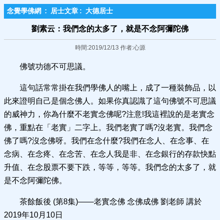
念覺學佛網
:
居士文章
:
大德居士
劉素云：我們念的太多了，就是不念阿彌陀佛
時間:2019/12/13 作者:心源
佛號功德不可思議。
這句話常常掛在我們學佛人的嘴上，成了一種裝飾品，以
此來證明自己是個念佛人。如果你真認識了這句佛號不可思議
的威神力，你為什麼不老實念佛呢?注意!我這裡說的是老實念
佛，重點在「老實」二字上。我們老實了嗎?沒老實。我們念
佛了嗎?沒念佛呀。我們在念什麼?我們在念人、在念事、在
念病、在念疼、在念苦、在念人我是非、在念銀行的存款快點
升值、在念股票不要下跌，等等，等等。我們念的太多了，就
是不念阿彌陀佛。
茶餘飯後 (第8集)——老實念佛 念佛成佛 劉老師 講於
2019年10月10日