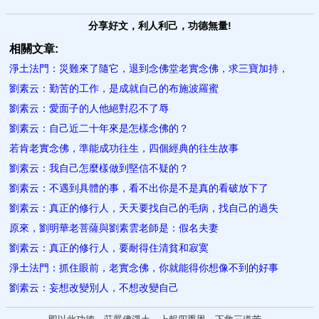
分享好文，利人利己，功德無量!
相關文章:
淨土法門：災難來了隨它，退到念佛堂老實念佛，求三寶加持，
劉素云：勤苦的工作，是成就自己的布施波羅蜜
劉素云：愛面子的人他絕對忍不了辱
劉素云：自己近二十年來是怎樣念佛的？
若肯老實念佛，準能成功往生，四個經典的往生故事
劉素云：我自己怎麼樣做到堅信不疑的？
劉素云：不遇到具體的事，看不出你是不是真的看破放下了
劉素云：真正的修行人，天天要找自己的毛病，找自己的過失
原來，劉明華老菩薩與劉素雲老師是：假名夫妻
劉素云：真正的修行人，要耐得住清貧和寂寞
淨土法門：抓住眼前，老實念佛，你就能得你想像不到的好事
劉素云：妄想改變別人，不想改變自己