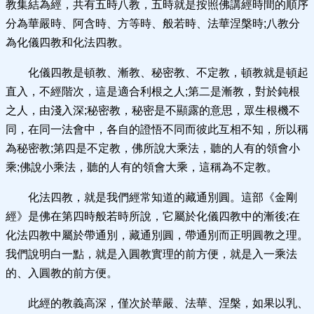
教集結為經，共有五時八教，五時就是按照佛講經時間的順序
分為華嚴時、阿含時、方等時、般若時、法華涅槃時;八教分
為化儀四教和化法四教。
化儀四教是頓教、漸教、秘密教、不定教，頓教就是頓起
直入，不經階次，這是適合利根之人;第二是漸教，對於鈍根
之人，由淺入深;秘密教，秘密是不顯露的意思，眾生根機不
同，在同一法會中，各自的證悟不同而彼此互相不知，所以稱
為秘密教;第四是不定教，佛所說大乘法，聽的人有的領會小
乘;佛說小乘法，聽的人有的領會大乘，這稱為不定教。
化法四教，就是我們經常知道的藏通別圓。這部《金剛
經》是佛在第四時般若時所說，它屬於化儀四教中的漸後;在
化法四教中屬於帶通別，藏通別圓，帶通別而正明圓教之理。
我們說明白一點，就是入圓教實理的前方便，就是入一乘法
的、入圓教的前方便。
此經的教義高深，僅次於華嚴、法華、涅槃，如果以乳、