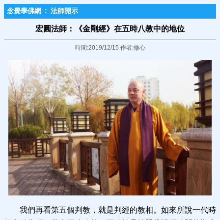
念覺學佛網
:
法師開示
宏圓法師：《金剛經》在五時八教中的地位
時間:2019/12/15 作者:修心
我們再看第五個判教，就是判經的教相。如來所說一代時