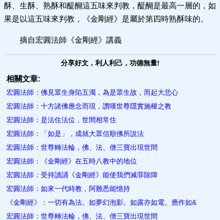
酥、生酥、熟酥和醍醐這五味來判教，醍醐是最高一層的，如
果是以這五味來判教，《金剛經》是屬於第四時熟酥味的。
摘自宏圓法師《金剛經》講義
分享好文，利人利己，功德無量!
相關文章:
宏圓法師：佛見眾生身陷五濁，為是眾生故，而起大悲心
宏圓法師：十方諸佛應念而現，讚嘆世尊隱實施權之教
宏圓法師：是法住法位，世間相常住
宏圓法師：「如是」，成就大眾信順佛所說法
宏圓法師：世尊轉法輪，佛、法、僧三寶出現世間
宏圓法師：《金剛經》在五時八教中的地位
宏圓法師：受持讀誦《金剛經》能使我們滅罪除障
宏圓法師：如來一代時教，阿難悉能憶持
《金剛經》：一切有為法。如夢幻泡影。如露亦如電。應作如&
宏圓法師：世尊轉法輪，佛、法、僧三寶出現世間