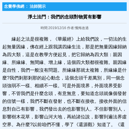
念覺學佛網
:
法師開示
淨土法門：我們的念頭對物質有影響
時間:2019/12/16 作者:懺悔改過
緣起之法是很複雜，《華嚴經》上給我們說，一切法的生
起無量因緣，佛在經上跟我講四緣生法，那是把無量因緣歸納
為四大類，這是在教學方便起見，把它歸納為四大類：親因
緣、所緣緣、無間緣、增上緣，這個四大類都很複雜。親因緣
是自性，我們一般沒有問題。所緣緣那就太複雜，所緣緣是什
麼?我們剎那剎那的起心動念，這個念頭千差萬別，同一個念
頭強弱不一樣、相續不一樣。可是外面境界，外面境界受影
響，不管我們是什麼念頭，有意無意，要知道念頭就像個發射
的信號一樣，我們不斷在發射，也不斷在接收。接收外面的信
息對自己有影響，我們發出去的也影響別人。不但影響別人，
影響樹木花草，影響山河大地，再給諸位說，影響到遍法界虛
空界。為什麼?以前咱們不懂，學了《還源觀》知道了。《還