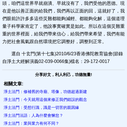
頭，咱們這世界早就崩潰、早就沒有了，我們受他的恩德。現
在是他以善正面的給我們，我們再以正面的回，這就好了，我
們眼前許許多多這些災難都能夠減輕、都能夠化解，這個道理
量子科學家肯定了，他說事實確實是如此。所以在這個災難重
重的世界裡面，給我們帶來信心，給我們帶來希望，我們有能
力把社會風氣跟自然環境把它調整好，調整到正常。
選自 十玄門(第十七集)2010/6/23香港佛陀教育協會(節錄
自淨土大經解演義02-039-0066集)檔名：29-172-0017
分享好文，利人利己，功德無量!
相關文章:
淨土法門：修補舊的寺廟、塔像，功德超過新建
淨土法門：今天就用這個來修正我們錯誤的觀念
淨土法門：受想行識，識是一切苦的親因緣
淨土法門法語：人為什麼會懈怠？
淨土法門：業與業力有何不同？