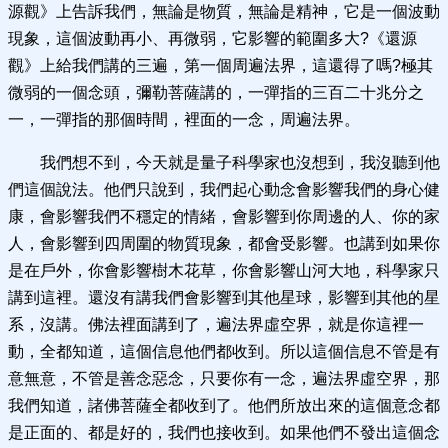
源觀》上告訴我們，無論是物質，無論是精神，它是一個波動
現象，這個波動再小、再微弱，它影響的範圍多大?《還源
觀》上給我們講的三遍，第一個周遍法界，這還得了嗎?極其
微弱的一個念頭，彌勒菩薩講的，一彈指的三百二十兆分之
一，一彈指的那個時間，裡面的一念，周遍法界。
我們想不到，今天就是量子科學家也沒想到，我沒聽到他
們這個說法。他們只說到，我們起心動念會影響我們的身心健
康，會影響我們不穩定的情緒，會影響到你周邊的人、你的家
人，會影響到四周圍的物質現象，都會受影響。也講到如果你
是在戶外，你會影響樹木花草，你會影響山河大地，科學家只
講到這裡。還沒有講我們會影響到其他星球，影響到其他的星
系，沒講。佛法裡面講到了，遍法界虛空界，就是你這裡一
動，全都知道，這個信息他們都收到。所以這個信息不管是有
意無意，不管是善念惡念，只要你有一念，遍法界虛空界，那
我們知道，諸佛菩薩全都收到了。他們所放出來的這個意念都
是正面的、都是好的，我們也接收到。如果他們不發出這個念