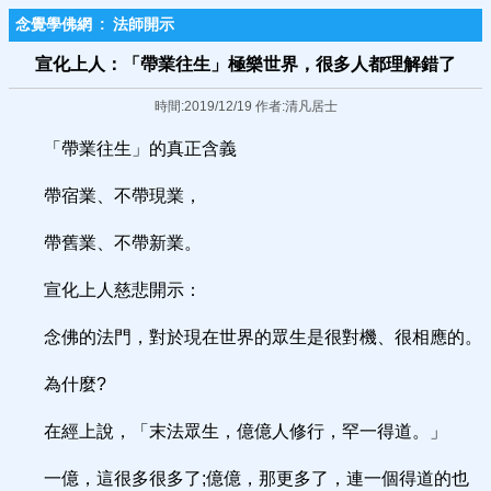
念覺學佛網
:
法師開示
宣化上人：「帶業往生」極樂世界，很多人都理解錯了
時間:2019/12/19 作者:清凡居士
「帶業往生」的真正含義
帶宿業、不帶現業，
帶舊業、不帶新業。
宣化上人慈悲開示：
念佛的法門，對於現在世界的眾生是很對機、很相應的。
為什麼?
在經上說，「末法眾生，億億人修行，罕一得道。」
一億，這很多很多了;億億，那更多了，連一個得道的也