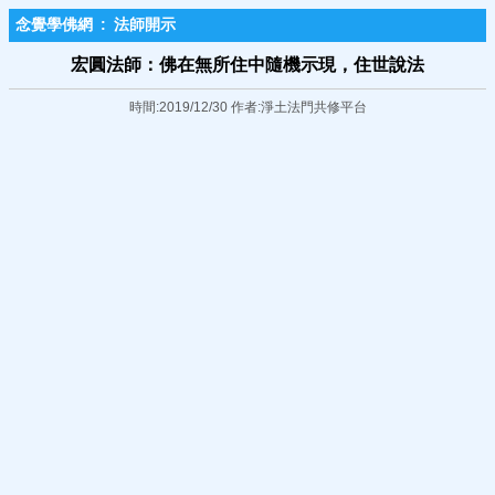
念覺學佛網
:
法師開示
宏圓法師：佛在無所住中隨機示現，住世說法
時間:2019/12/30 作者:淨土法門共修平台