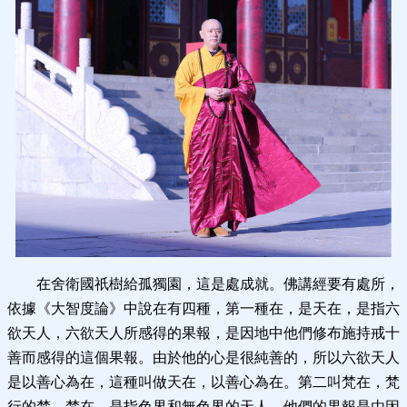
在舍衛國祇樹給孤獨園，這是處成就。佛講經要有處所，
依據《大智度論》中說在有四種，第一種在，是天在，是指六
欲天人，六欲天人所感得的果報，是因地中他們修布施持戒十
善而感得的這個果報。由於他的心是很純善的，所以六欲天人
是以善心為在，這種叫做天在，以善心為在。第二叫梵在，梵
行的梵，梵在，是指色界和無色界的天人，他們的果報是由因