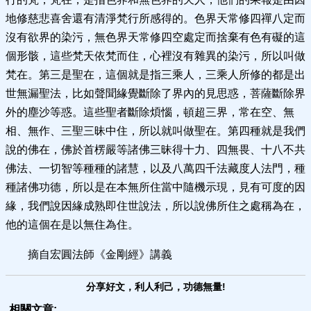
地修慈悲喜舍還有清淨梵行所感得的。色界天常修四禪八定而
沒有欲界的染污，無色界天常修四空處定而捨棄有色有礙的這
個形骸，這些梵天依梵而住，心裡沒有雜異的染污，所以叫做
梵在。第三是聖在，這個就是指三乘人，三乘人所修的都是出
世無漏聖法，比如聲聞緣覺斷除了界內的見思惑，菩薩斷除界
外的塵沙等惑。這些聖者斷除煩惱，頓超三界，常在空、無
相、無作、三聖三昧中住，所以就叫做聖在。第四種就是我們
說的佛在，佛於首楞嚴等諸佛三昧得十力、四無畏、十八不共
佛法、一切智等種種的諸慧，以及八萬四千法藏度人法門，種
種諸佛功德，所以是在本無所住當中隨機示現，見有可度的因
緣，我們說因緣成熟即住世說法，所以說佛所住之處稱為在，
他的這個在是以無住為住。
摘自宏圓法師《金剛經》講義
分享好文，利人利己，功德無量!
相關文章: