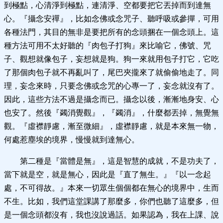
到極點，心清淨到極點，連清淨、空都要把它丟掉而到達無
心。『攝念安禪』，比如念佛或念咒子、聽呼吸或參撣，可用
各種法門，其目的無非是要把所有的念頭捆在一個念頭上。這
種方法可用不太好聽的『肉包子打狗』來比喻它，佛號、咒
子、觀想就像包子，妄想就是狗。狗一來就用包子打它，它吃
了那個肉包子就不再亂叫了，尾巴夾攏來了就偷偷地走了。同
理，妄念來時，只要念佛或念咒的心專一了，妄念就沒有了。
因此，這些方法不過是攝念而已。攝念以後，漸漸地身安、心
也安了。然後『蠲消覺觀』，『蠲消』，什麼都丟掉，無覺無
觀。『虛襟靜慮，漸至微細』，虛襟靜慮，就是本來無一物，
何處惹塵埃的境界，慢慢就到達無心。
第二種是『當體是無』，這是智慧的成就，不是功夫了，
當下就是空，就是無心，因此是『直了無生。』『以一念起
處，不可得故。』本來一切眾生個個都在無心的境界中，生而
不生。比如，我們這堂課講了那麼多，你們也聽了這麼多，但
是一個念頭都沒有，我也沒說過話。如果認為，我在上課、說