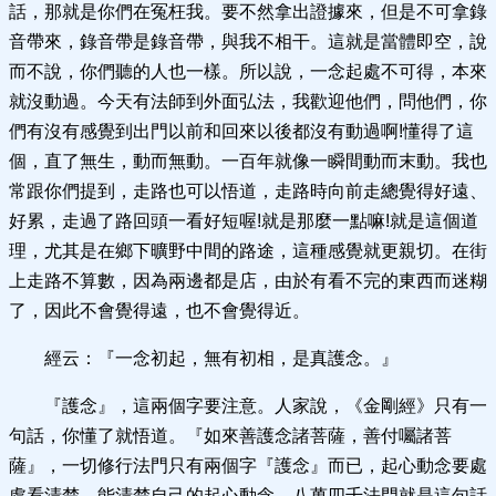
話，那就是你們在冤枉我。要不然拿出證據來，但是不可拿錄
音帶來，錄音帶是錄音帶，與我不相干。這就是當體即空，說
而不說，你們聽的人也一樣。所以說，一念起處不可得，本來
就沒動過。今天有法師到外面弘法，我歡迎他們，問他們，你
們有沒有感覺到出門以前和回來以後都沒有動過啊!懂得了這
個，直了無生，動而無動。一百年就像一瞬間動而末動。我也
常跟你們提到，走路也可以悟道，走路時向前走總覺得好遠、
好累，走過了路回頭一看好短喔!就是那麼一點嘛!就是這個道
理，尤其是在鄉下曠野中間的路途，這種感覺就更親切。在街
上走路不算數，因為兩邊都是店，由於有看不完的東西而迷糊
了，因此不會覺得遠，也不會覺得近。
經云：『一念初起，無有初相，是真護念。』
『護念』，這兩個字要注意。人家說，《金剛經》只有一
句話，你懂了就悟道。『如來善護念諸菩薩，善付囑諸菩
薩』，一切修行法門只有兩個字『護念』而已，起心動念要處
處看清楚，能清楚自己的起心動念，八萬四千法門就是這句話