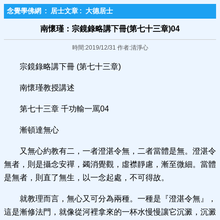
念覺學佛網
:
居士文章
:
大德居士
南懷瑾：宗鏡錄略講下冊(第七十三章)04
時間:2019/12/31 作者:清淨心
宗鏡錄略講下冊 (第七十三章)
南懷瑾教授講述
第七十三章 千功輸一罵04
漸頓達無心
又無心約教有二，一者澄湛令無，二者當體是無。澄湛令
無者，則是攝念安禪，蠲消覺觀，虛襟靜慮，漸至微細。當體
是無者，則直了無生，以一念起處，不可得故。
就教理而言，無心又可分為兩種。一種是『澄湛令無』，
這是漸修法門，就像從河裡拿來的一杯水慢慢讓它沉澱，沉澱