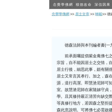
念覺學佛網
積德改命
深信因果
念覺學佛網
>>
居士文章
>>
轉載
>> 
德森法師與本刊編者書(一
前承面囑提倡紫金庵佛七
宗旨，自不能因居士之交情，
居士行後，細思此事，頗有關
居士又常言其孝行。加之，森
源，道行高潔。即慧滄尼師可
室。故慧滄尼師在家隨姊守貞
學。且其修持嚴正清苦向缺交際
等真修行地方，若因森之堅拒
森此意說明。可將佛七必需啟