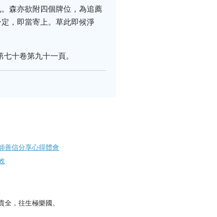
也。森亦欲附四個牌位，為追薦
一定，即當寄上。草此即候淨
第七十卷第九十一頁。
師善信分享心得體會
效
貴全，往生極樂國。