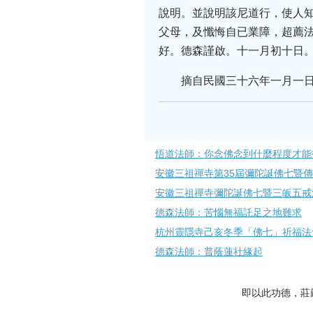
說明。並說明該尼道行，使人
父母，及懺悔自已業障，超薦
好。德森謹啟。十一月初十日
摘自民國三十六年一月一
悟道法師：你念佛念到什麼程度才能
安徽三祖禪寺第35屆彌陀誕佛七暨
安徽三祖禪寺彌陀誕佛七暨三皈五戒
德森法師：苦惱無福託足之地難求
杭州​靈隱寺己亥冬季「佛七」祈福
德森法師：普蔭蓮社緣起
即以此功德，莊