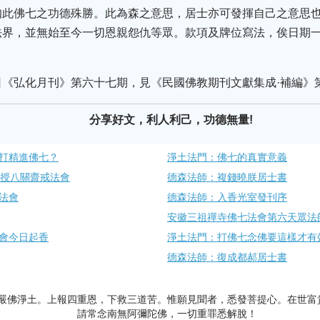
知此佛七之功德殊勝。此為森之意思，居士亦可發揮自己之意思
法界，並無始至今一切恩親怨仇等眾。款項及牌位寫法，俟日期
。
日《弘化月刊》第六十七期，見《民國佛教期刊文獻集成·補編》
分享好文，利人利己，功德無量!
打精進佛七？
淨土法門：佛七的真實意義
傳授八關齋戒法會
德森法師：複錢曉朕居士書
法會
德森法師：入香光室發刊序
安徽三祖禪寺佛七法會第六天眾法
法會今日起香
淨土法門：打佛七念佛要這樣才有
德森法師：復成都郝居士書
嚴佛淨土。上報四重恩，下救三道苦。惟願見聞者，悉發菩提心。在世富
請常念南無阿彌陀佛，一切重罪悉解脫！