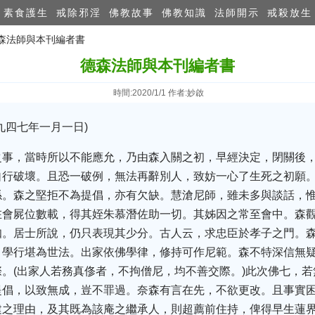
素食護生
戒除邪淫
佛教故事
佛教知識
法師開示
戒殺放生
德森法師與本刊編者書
德森法師與本刊編者書
時間:2020/1/1 作者:妙啟
九四七年一月一日)
之事，當時所以不能應允，乃由森入關之初，早經決定，閉關後
自行破壞。且恐一破例，無法再辭別人，致妨一心了生死之初願
係。森之堅拒不為提倡，亦有欠缺。慧滄尼師，雖未多與談話，
在會屍位數載，得其姪朱慕潛佐助一切。其姊因之常至會中。森
知。居士所說，仍只表現其少分。古人云，求忠臣於孝子之門。
，學行堪為世法。出家依佛學律，修持可作尼範。森不特深信無
。(出家人若務真俢者，不拘僧尼，均不善交際。)此次佛七，
提倡，以致無成，豈不罪過。奈森有言在先，不欲更改。且事實
建之理由，及其既為該庵之繼承人，則超薦前住持，俾得早生蓮