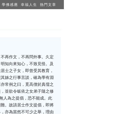
學佛感應
幸福人生
熱門文章
，不再作文，不再問外事。久定
。明知向來知心，不致見怪。及
惟居士之子女，即曾受其教育，
觀其姊之行事言談，確為學有淵
森亦常例之曰，覓高僧於真儒之
疑，並欲令皈依之女弟子隨之修
若無人為之提倡，恐不能成。此
困難。故請居士作文提倡，即將
界，亦為當然不可少之舉，理由