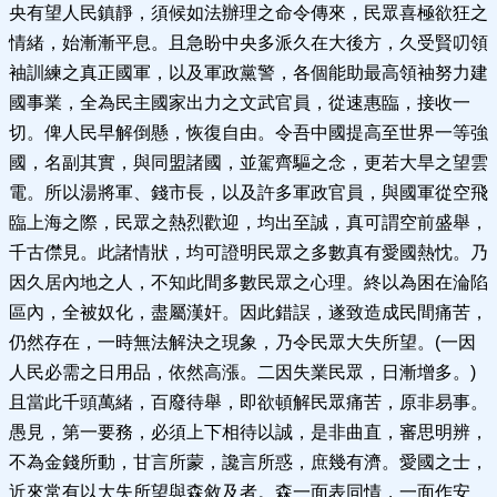
央有望人民鎮靜，須候如法辦理之命令傳來，民眾喜極欲狂之
情緒，始漸漸平息。且急盼中央多派久在大後方，久受賢叨領
袖訓練之真正國軍，以及軍政黨警，各個能助最高領袖努力建
國事業，全為民主國家出力之文武官員，從速惠臨，接收一
切。俾人民早解倒懸，恢復自由。令吾中國提高至世界一等強
國，名副其實，與同盟諸國，並駕齊驅之念，更若大旱之望雲
電。所以湯將軍、錢市長，以及許多軍政官員，與國軍從空飛
臨上海之際，民眾之熱烈歡迎，均出至誠，真可謂空前盛舉，
千古僸見。此諸情狀，均可證明民眾之多數真有愛國熱忱。乃
因久居內地之人，不知此間多數民眾之心理。終以為困在淪陷
區內，全被奴化，盡屬漢奸。因此錯誤，遂致造成民間痛苦，
仍然存在，一時無法解決之現象，乃令民眾大失所望。(一因
人民必需之日用品，依然高漲。二因失業民眾，日漸增多。)
且當此千頭萬緒，百廢待舉，即欲頓解民眾痛苦，原非易事。
愚見，第一要務，必須上下相待以誠，是非曲直，審思明辨，
不為金錢所動，甘言所蒙，讒言所惑，庶幾有濟。愛國之士，
近來常有以大失所望與森敘及者。森一面表同情，一面作安