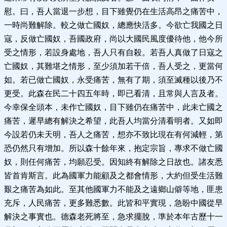
慰。曰，吾人當退一步想，目下雖覺仍在生活高昂之痛苦中，
一時尚難解除。較之做亡國奴，總應快活多。今欲亡我國之日
寇，反做亡國奴，吾國政府，尚以大國民風度優待他，他今所
受之情形，若設身處地，吾人只有自殺。若吾人真做了日寇之
亡國奴，其難堪之情形，至少須加若干倍，吾人受之，更當何
如。若已做亡國奴，永受痛苦，無有了期，須至滅種以後乃不
更受。此森在民二十四五年時，即已看清，且常與人言及者。
今幸保全頭本，未作亡國奴，目下雖仍在痛苦中，此未亡國之
痛苦，遲早總有解決之希望，此吾人均當分清看明者。又如即
今設若仍未天明，吾人之痛苦，想亦不致比現在有何減輕，第
恐仍然只有增加。所以森十餘年來，抱定宗旨，專求不做亡國
奴，則任何痛苦，均願忍受。因知終有解除之日故也。諸友悉
皆首肯斯言。此為國軍力能顧及之都會情形，大約但受生活難
艱之痛苦為如此。至其他國軍力不能及之遠鄉山僻等地，匪患
充斥，人民痛苦，更多難悉數。此皆和平實現，急盼中國從早
解決之事實也。德森老死將至，急求擺脫，準於本年古歷十一