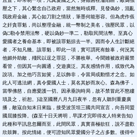
且置，即幣制一項，凡真愛國之人，身雖困在淪陷區，敵偽強
壓之下，其心繫念自己政府，當然無時或釋。見發偽鈔，混亂
我政府金融，其心如刀割之情狀，筆墨何能形容。但為虎作倀
之奸貪罪魁，尚以整理金融，統一幣制之美名，強壓民眾，以
偽□勒令禁用法幣，硬以偽鈔一準二，勒取民間法幣。至真心
愛國者之養命基本，即被該罪魁掠去一半。因而令人生計斷絕
者，不知凡幾。該罪魁，即此一項，實可謂死有餘辜，何況其
他媚外助敵，殘民以逞之罪惡，不勝枚舉。今聞雖被政府嚴禁
看管，但因其一向圓通，交遊廣泛。其友感情作用，或致代為
說項。加之他巧言如簧，足以飾非，令當局或動惜才之念。如
此人可逃法網，真令愛國人士，莫名其妙而灰心。森為佛子，
當學佛慈，自應愛護一切。因承垂詢時局，故不禁冒此不愍縷
瑣及之，祈恕。)迨至國曆八月九日夜半，忽有人聽到重慶廣
播，敵寇自知末日來臨，接受波茨坦三國共同宣言，向吾同盟
國屈膝投降。(森至十日天將明，早課才完即得友人特來告知)
此種和平訊息忽爾而至，此間民眾，真實喜極欲狂，說不盡歡
欣鼓舞。按此情緒，便可證知民眾愛國分子之占多數。後得中