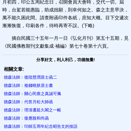
月初四，印公五周紀念日，召開會員大會時，交代一切。屆
時，台駕若能惠臨，助成拙願，則幸何如之。森之主意早決，
萬不能久困此間。請查附函印件各紙，庶知大概。目下交遞次
漸漸恢復，印刷各件，待時再寄不誤。(下略)
摘自民國三十五年一月一日《弘化月刊》第五十五期，見
《民國佛教期刊文獻集成·補編》第七十卷第十六頁。
分享好文，利人利己，功德無量!
相關文章:
德森法師：復陸慧潤居士函二
德森法師：複錢曉朕居士書
德森法師：關心民瘼之真誠可佩
德森法師：代答月松大師函
德森法師：理清遷延久閣之一帳
德森法師：復應脫和尚函
德森法師：印師五周年紀念昭告文的按語