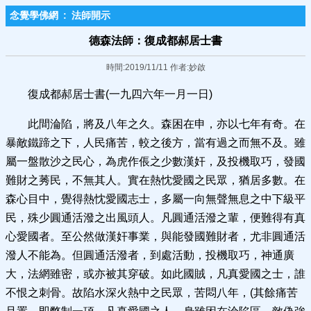
念覺學佛網
:
法師開示
德森法師：復成都郝居士書
時間:2019/11/11 作者:妙啟
復成都郝居士書(一九四六年一月一日)
此間淪陷，將及八年之久。森困在申，亦以七年有奇。在
暴敵鐵蹄之下，人民痛苦，較之後方，當有過之而無不及。雖
屬一盤散沙之民心，為虎作倀之少數漢奸，及投機取巧，發國
難財之莠民，不無其人。實在熱忱愛國之民眾，猶居多數。在
森心目中，覺得熱忱愛國志士，多屬一向無聲無息之中下級平
民，殊少圓通活潑之出風頭人。凡圓通活潑之輩，便難得有真
心愛國者。至公然做漢奸事業，與能發國難財者，尤非圓通活
潑人不能為。但圓通活潑者，到處活動，投機取巧，神通廣
大，法網雖密，或亦被其穿破。如此國賊，凡真愛國之士，誰
不恨之刺骨。故陷水深火熱中之民眾，苦悶八年，(其餘痛苦