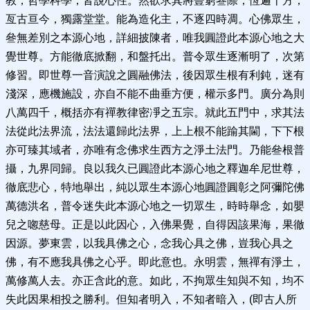
教，哲學科學，皆說心性。然欲求其將豎窮叄際，恆遍十方，
亙古亘今，獨露堂堂。能為造化主，不逐四時凋。心佛眾生，
叄無差別之本源心地，詳細披陳者，唯我圓證此本源心地之大
覺世尊。方能徹底掀翻，和盤托出。普令眾生逐漸明了，次第
修習。即世尊一音演說之圓融佛法，後因眾生根有利鈍，迷有
淺深，應機施設，亦自不能不曲垂方便，權示多門。廣分為則
八萬四千，概括亦有禪教律密凈之五宗。就此五門中，求其法
法從此法界流，法法還歸此法界，上上根不能踰其閫，下下根
亦可臻其域者，亦唯有念佛求生西方之淨土法門。乃能叄根普
攝，九界同歸。良以我久已圓證此本源心地之釋迦牟尼世尊，
徹底悲心，特地舉出，純以眾生本源心地圓證圓彰之阿彌陀佛
萬德洪名，普令迷失此本源心地之一切眾生，時時舉念，如嬰
兒之唿慈母。正是以此因心，入佛果覺，自得因該果海，果徹
因源。夢東雲，以我具佛之心，念我心具之佛，豈我心具之
佛，有不應我具佛之心乎。即此意也。永明雲，無禪有淨土，
萬修萬人去。亦正含此的意。如此，不拘眾生知與不知，均不
失此因果相投之勝利。但知者明入，不知者暗入，(即古人所