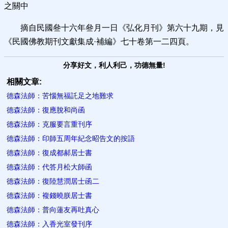
之關中
摘自民國叄十六年叄月一日《弘化月刊》第六十九期，見
《民國佛教期刊文獻集成·補編》七十卷第一二四頁。
分享好文，利人利己，功德無量!
相關文章:
德森法師：苦惱無福託足之地難求
德森法師：復應脫和尚函
德森法師：克服要言重刊序
德森法師：印師五周年紀念昭告文的按語
德森法師：復成都郝居士書
德森法師：代答月松大師函
德森法師：復陸慧潤居士函二
德森法師：複錢曉朕居士書
德森法師：普向蓮友再吐真心
德森法師：入香光室發刊序