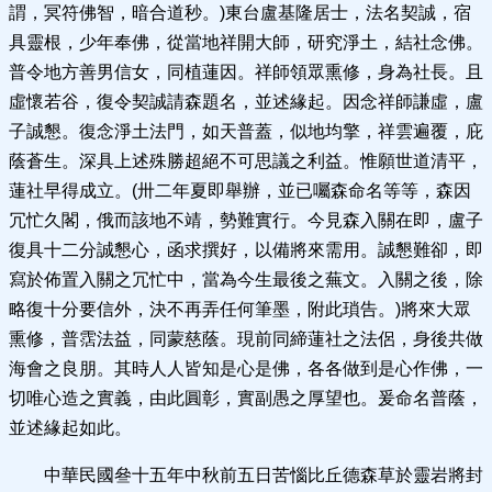
謂，冥符佛智，暗合道秒。)東台盧基隆居士，法名契誠，宿
具靈根，少年奉佛，從當地祥開大師，研究淨土，結社念佛。
普令地方善男信女，同植蓮因。祥師領眾熏修，身為社長。且
虛懷若谷，復令契誠請森題名，並述緣起。因念祥師謙虛，盧
子誠懇。復念淨土法門，如天普蓋，似地均擎，祥雲遍覆，庇
蔭蒼生。深具上述殊勝超絕不可思議之利益。惟願世道清平，
蓮社早得成立。(卅二年夏即舉辦，並已囑森命名等等，森因
冗忙久閣，俄而該地不靖，勢難實行。今見森入關在即，盧子
復具十二分誠懇心，函求撰好，以備將來需用。誠懇難卻，即
寫於佈置入關之冗忙中，當為今生最後之蕪文。入關之後，除
略復十分要信外，決不再弄任何筆墨，附此瑣告。)將來大眾
熏修，普霑法益，同蒙慈蔭。現前同締蓮社之法侶，身後共做
海會之良朋。其時人人皆知是心是佛，各各做到是心作佛，一
切唯心造之實義，由此圓彰，實副愚之厚望也。爰命名普蔭，
並述緣起如此。
中華民國叄十五年中秋前五日苦惱比丘德森草於靈岩將封