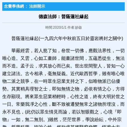
念覺學佛網
:
法師開示
德森法師：普蔭蓮社緣起
時間:2020/1/1 作者:妙啟
普蔭蓮社緣起(一九四六年中秋前五日於靈岩將封之關中)
華嚴經雲，若人慾了知，叄世一切佛，應觀法界性，一切
唯心造。又雲，心如工畫師，能畫諸世間，五蘊悉從生，無法
而不造。孟子云，求其放心而已矣。世出世間聖人，皆知一心
建立諸法。古今相承，毫無疑義。近代歐西哲學，雖有唯心唯
物二派之競爭，在一時眾生惡業支持之下，似唯物派已佔優
勢。其實稍具理智之士，即知無情之物，必依有情之心，方得
生存顯現。將來眾生惡業稍輕時，心性之道，終有大明於世之
一日。常樂我凈之心性，斷不致被遷變無常之諸物所埋沒，而
永不見也，(此仍以眾生情見而論，若以智眼觀之，心境『即
物』一如，無二無別。)雖然，茫茫世界，學說紛紜，中外宗