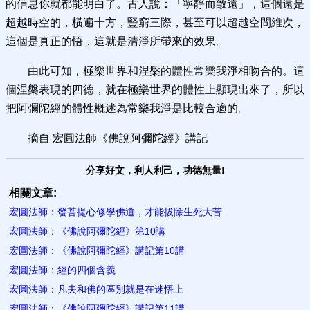
的信息你就都能明白了。古人說：「寧靜而致遠」，這個遠是
超越時空的，橫遍十方，豎窮三際，甚至可以超越空間維次，
這個是真正的悟，這就是清淨所帶來的效果。
由此可知，極樂世界和涅槃的體性常樂我淨相吻合的。這
個涅槃表現的四德，就在極樂世界的體性上顯現出來了，所以
把阿彌陀經的體性概述為常樂我淨是比較合適的。
摘自 宏圓法師《佛說阿彌陀經》講記
分享好文，利人利己，功德無量!
相關文章:
宏圓法師：發菩提心修學佛道，才能拔除生死大苦
宏圓法師：《佛說阿彌陀經》第10講
宏圓法師：《佛說阿彌陀經》講記第10講
宏圓法師：經的四個含義
宏圓法師：凡夫和佛的區別就是在迷悟上
宏圓法師：《佛說阿彌陀經》講記第11講