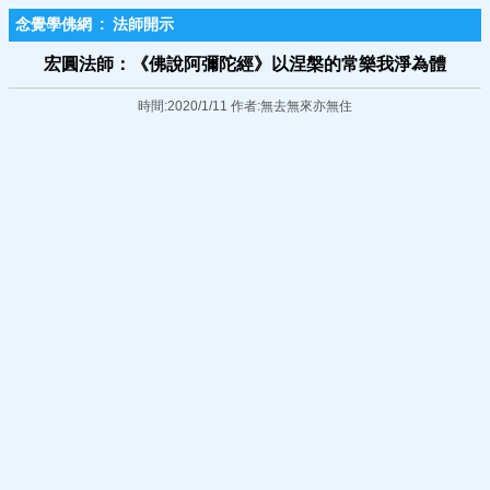
念覺學佛網
:
法師開示
宏圓法師：《佛說阿彌陀經》以涅槃的常樂我淨為體
時間:2020/1/11 作者:無去無來亦無住