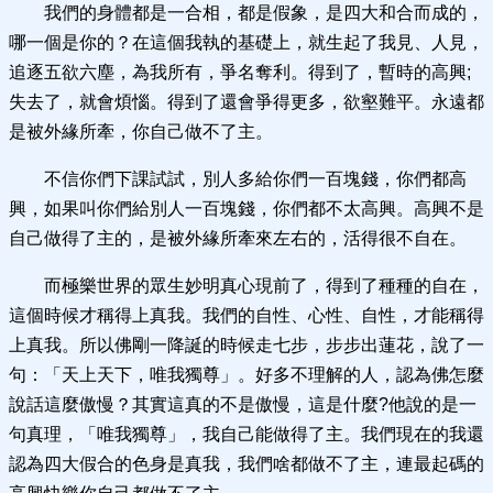
我們的身體都是一合相，都是假象，是四大和合而成的，
哪一個是你的？在這個我執的基礎上，就生起了我見、人見，
追逐五欲六塵，為我所有，爭名奪利。得到了，暫時的高興;
失去了，就會煩惱。得到了還會爭得更多，欲壑難平。永遠都
是被外緣所牽，你自己做不了主。
不信你們下課試試，別人多給你們一百塊錢，你們都高
興，如果叫你們給別人一百塊錢，你們都不太高興。高興不是
自己做得了主的，是被外緣所牽來左右的，活得很不自在。
而極樂世界的眾生妙明真心現前了，得到了種種的自在，
這個時候才稱得上真我。我們的自性、心性、自性，才能稱得
上真我。所以佛剛一降誕的時候走七步，步步出蓮花，說了一
句：「天上天下，唯我獨尊」。好多不理解的人，認為佛怎麼
說話這麼傲慢？其實這真的不是傲慢，這是什麼?他說的是一
句真理，「唯我獨尊」，我自己能做得了主。我們現在的我還
認為四大假合的色身是真我，我們啥都做不了主，連最起碼的