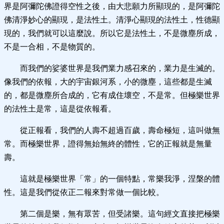
界是阿彌陀佛證得空性之後，由大悲願力所顯現的，是阿彌陀
佛清淨妙心的顯現，是法性土。清淨心顯現的法性土，性德顯
現的，我們就可以這麼說。所以它是法性土，不是微塵所成，
不是一合相，不是物質的。
而我們的娑婆世界是我們業力感召來的，業力是生滅的。
像我們的依報，大的宇宙銀河系，小的微塵，這些都是生滅
的，都是微塵所合成的，它有成住壞空，不是常。但極樂世界
的法性土是常，這是從依報看。
從正報看，我們的人壽不超過百歲，壽命極短，這叫做無
常。而極樂世界，證得無始無終的體性，它的正報就是無量
壽。
這就是極樂世界「常」的一個特點，常樂我淨，涅槃的體
性。這是我們從依正二報來對常做一個比較。
第二個是樂，無有眾苦，但受諸樂。這句經文直接把極樂