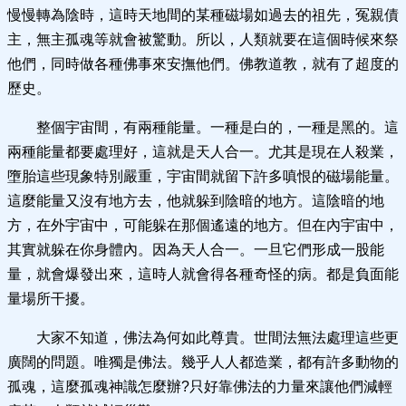
慢慢轉為陰時，這時天地間的某種磁場如過去的祖先，冤親債
主，無主孤魂等就會被驚動。所以，人類就要在這個時候來祭
他們，同時做各種佛事來安撫他們。佛教道教，就有了超度的
歷史。
整個宇宙間，有兩種能量。一種是白的，一種是黑的。這
兩種能量都要處理好，這就是天人合一。尤其是現在人殺業，
墮胎這些現象特別嚴重，宇宙間就留下許多嗔恨的磁場能量。
這麼能量又沒有地方去，他就躲到陰暗的地方。這陰暗的地
方，在外宇宙中，可能躲在那個遙遠的地方。但在內宇宙中，
其實就躲在你身體內。因為天人合一。一旦它們形成一股能
量，就會爆發出來，這時人就會得各種奇怪的病。都是負面能
量場所干擾。
大家不知道，佛法為何如此尊貴。世間法無法處理這些更
廣闊的問題。唯獨是佛法。幾乎人人都造業，都有許多動物的
孤魂，這麼孤魂神識怎麼辦?只好靠佛法的力量來讓他們減輕