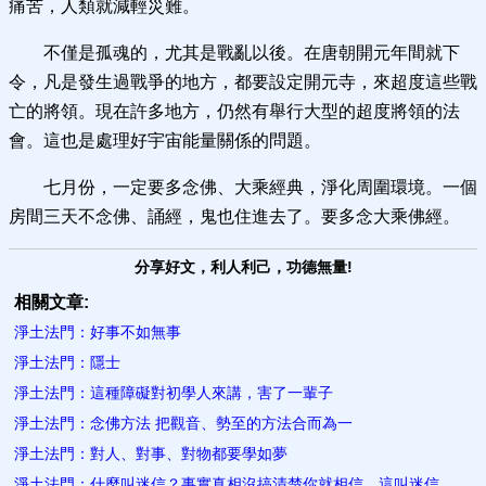
痛苦，人類就減輕災難。
不僅是孤魂的，尤其是戰亂以後。在唐朝開元年間就下
令，凡是發生過戰爭的地方，都要設定開元寺，來超度這些戰
亡的將領。現在許多地方，仍然有舉行大型的超度將領的法
會。這也是處理好宇宙能量關係的問題。
七月份，一定要多念佛、大乘經典，淨化周圍環境。一個
房間三天不念佛、誦經，鬼也住進去了。要多念大乘佛經。
分享好文，利人利己，功德無量!
相關文章:
淨土法門：好事不如無事
淨土法門：隱士
淨土法門：這種障礙對初學人來講，害了一輩子
淨土法門：念佛方法 把觀音、勢至的方法合而為一
淨土法門：對人、對事、對物都要學如夢
淨土法門：什麼叫迷信？事實真相沒搞清楚你就相信，這叫迷信