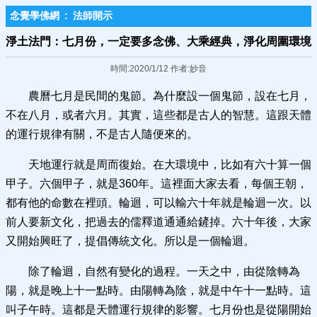
念覺學佛網
:
法師開示
淨土法門：七月份，一定要多念佛、大乘經典，淨化周圍環境
時間:2020/1/12 作者:妙音
農曆七月是民間的鬼節。為什麼設一個鬼節，設在七月，
不在八月，或者六月。其實，這些都是古人的智慧。這跟天體
的運行規律有關，不是古人隨便來的。
天地運行就是周而復始。在大環境中，比如有六十算一個
甲子。六個甲子，就是360年。這裡面大家去看，每個王朝，
都有他的命數在裡頭。輪迴，可以輸六十年就是輪迴一次。以
前人要新文化，把過去的儒釋道通通給鏟掉。六十年後，大家
又開始興旺了，提倡傳統文化。所以是一個輪迴。
除了輪迴，自然有變化的過程。一天之中，由從陰轉為
陽，就是晚上十一點時。由陽轉為陰，就是中午十一點時。這
叫子午時。這都是天體運行規律的影響。七月份也是從陽開始