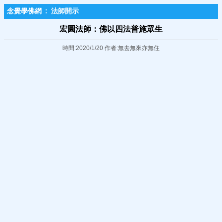
念覺學佛網
:
法師開示
宏圓法師：佛以四法普施眾生
時間:2020/1/20 作者:無去無來亦無住