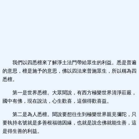
我們以四悉檀來了解淨土法門帶給眾生的利益。悉是普遍
的意思，檀是施予的意思，佛以四法來普施眾生，所以稱為四
悉檀。
第一是世界悉檀。大眾聞說，有西方極樂世界清淨莊嚴，
國中有佛，現在說法，心生歡喜，這個得歡喜益。
第二是為人悉檀。聞說要想往生到極樂世界親見彌陀，只
要執持名號就是多善根福德因緣，也就是說念佛就能生善，這
是得生善的利益。