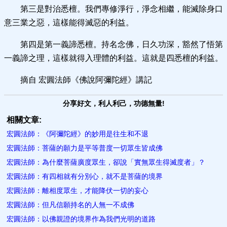
第三是對治悉檀。我們專修淨行，淨念相繼，能滅除身口
意三業之惡，這樣能得滅惡的利益。
第四是第一義諦悉檀。持名念佛，日久功深，豁然了悟第
一義諦之理，這樣就得入理體的利益。這就是四悉檀的利益。
摘自 宏圓法師《佛說阿彌陀經》講記
分享好文，利人利己，功德無量!
相關文章:
宏圓法師：《阿彌陀經》的妙用是往生和不退
宏圓法師：菩薩的願力是平等普度一切眾生皆成佛
宏圓法師：為什麼菩薩廣度眾生，卻說「實無眾生得滅度者」？
宏圓法師：有四相就有分別心，就不是菩薩的境界
宏圓法師：離相度眾生，才能降伏一切的妄心
宏圓法師：但凡信願持名的人無一不成佛
宏圓法師：以佛親證的境界作為我們光明的道路