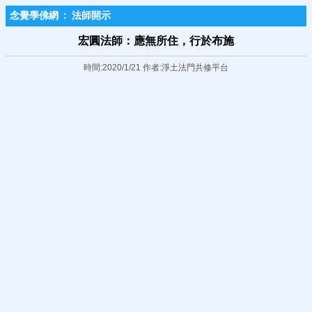
念覺學佛網
:
法師開示
宏圓法師：應無所住，行於布施
時間:2020/1/21 作者:淨土法門共修平台