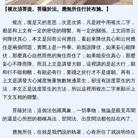
【複次須菩提。菩薩於法。應無所住行於布施。】
複次，復是又的意思，次是次第，凡是經中用複次二字，
都是和上文有一定的密切的聯繫、有一定的關係。上文回答云
何降伏其心，本文是回答云何應住，看起來降伏其心和云何應
住是兩個問題，實際上是一件事。前面說降伏，如果妄心能降
伏，那麼真心自然而然的無住而住了；如果能安住真心，那麼
妄心不降而降。而且上文是講發大願，這裡講的是起大行，願
和行不能相離，有願必有行，要踐之於行才不是虛願。再有，
上文是講發大心滅度無量無數無邊眾生，卻沒有說度眾生的方
法，本文正是說度眾生的方法，所以這裡用複次二字來顯示上
下文互相的聯繫。
菩薩於法，這個法包羅萬象，一切事物，無論是眼見耳聞
的還是心所想的都稱為法，世間法、出世間法都包括在內了。
應無所住，住就是我們說的執著，心有所住了就說明你住