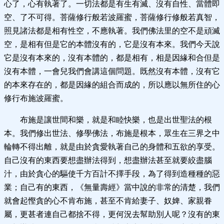
心了，心有執著了。一切法都是有生有滅、沒有自性、當體即
空、了不可得。菩薩修行般若波羅蜜，菩薩修行修般若真智，
照見諸法都是相有性空，不應執著。我們佛法里的空不是頑滅
空，是相有但是它的本體沒有的，它是沒有本來。我們今天說
它是沒有本來的，沒有本體的，都是相有，相是因緣和合但是
沒有本體，一會兒我們會講這個問題。既然沒有本體，沒有它
的本來存在的，都是因緣的組合而成的，所以應以無所住的心
修行布施波羅蜜。
布施是讓世間和樂，就是和睦快樂，也是出世聖法的根
本。我們修出世法、修學佛法，布施是根本，眾生在三界之中
輪轉不得出離，就是由於貪愛執著自己的身體和五欲的享受。
自己沒有的東西要想盡辦法得到，想盡辦法甚至就要絞盡腦
汁，由於貪心的驅使千方百計不擇手段，為了得到造種種的惡
業；自己有的東西，《無量壽經》當中說的非常的清楚，我們
就會起慳貪的心不肯布施，甚至不肯給妻子、奴婢、家親眷
屬，更甚者連自己都捨不得，更何況去幫助別人呢？沒有的東