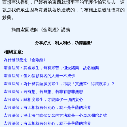
西想辦法得到，已經有的東西就想牢牢的守護住怕它失去，這
就是我們眾生因為貪愛執著所造成的，而布施正是破除慳貪的
妙藥。
摘自宏圓法師《金剛經》講義
分享好文，利人利己，功德無量!
相關文章:
為什麼勸您念《金剛經》
宏圓法師：其國眾生，無有眾苦，但受諸樂，故名極樂
宏圓法師：但凡信願持名的人無一不成佛
宏圓法師：為什麼菩薩廣度眾生，卻說「實無眾生得滅度者」？
宏圓法師：若有想、若無想、若非有想非無想
宏圓法師：離相度眾生，才能降伏一切的妄心
宏圓法師：有四相就有分別心，就不是菩薩的境界
宏圓法師：淨土法門降伏妄念的方法就是一心專念彌陀名號
宏圓法師：有四相就有分別心，就不是菩薩的境界