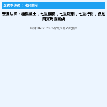
念覺學佛網
:
法師開示
宏圓法師：極樂國土，七重欄楯，七重羅網，七重行樹，皆是
四寶周匝圍繞
時間:2020/1/23 作者:無去無來亦無住