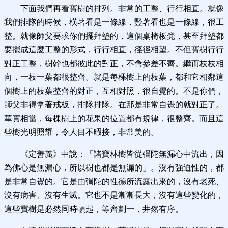
下面我們再看寶樹的排列。非常的工整、行行相直。就像
我們排隊的時候，橫著看是一條線，豎著看也是一條線，很工
整。就像師父要求你們擺拜墊的，這個桌椅板凳，甚至拜墊都
要擺成這麼工整的形式，行行相直，徑徑相望。不但寶樹行行
對正工整，樹幹也都彼此的對正，不會參差不齊。繼而枝枝相
向，一枝一葉都很整齊。就是每棵樹上的枝葉，都和它相鄰這
個樹上的枝葉整齊的對正，互相對照，很自覺的。不是你們，
師父非得拿著戒板，排隊排隊。在那是非常自覺的就對正了。
華實相當，每棵樹上的花果的位置都有規律，很整齊。而且這
些樹光明照耀，令人目不暇接，非常美的。
《定善義》中說：「諸寶林樹皆從彌陀無漏心中流出，因
為佛心是無漏心，所以樹也都是無漏的」。沒有強迫性的，都
是非常自覺的。它是由彌陀的性德所流露出來的，沒有老死、
沒有病害、沒有生滅。它也不是漸漸長大，沒有這些變化的，
這些寶樹是必然同時頓起，等齊劃一，井然有序。