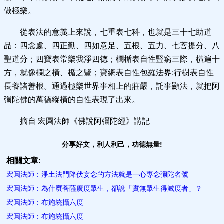
做極樂。
從表法的意義上來說，七重表七科，也就是三十七助道
品：四念處、四正勤、四如意足、五根、五力、七菩提分、八
聖道分；四寶表常樂我淨四德；欄楯表自性豎窮三際，橫遍十
方，就像欄之橫、楯之豎；寶網表自性包羅法界;行樹表自性
長養諸善根。通過極樂世界事相上的莊嚴，託事顯法，就把阿
彌陀佛的萬德縱橫的自性表現了出來。
摘自 宏圓法師《佛說阿彌陀經》講記
分享好文，利人利己，功德無量!
相關文章:
宏圓法師：淨土法門降伏妄念的方法就是一心專念彌陀名號
宏圓法師：為什麼菩薩廣度眾生，卻說「實無眾生得滅度者」？
宏圓法師：布施統攝六度
宏圓法師：布施統攝六度