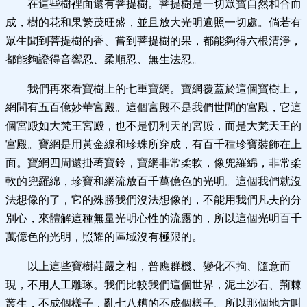
在這些樹裡面還有菩提樹。菩提樹是一切眾寶自然和合而
成，樹的花和果繁茂旺盛，並且放大光明遍照一切處。倘若有
眾生聞到菩提樹的香、嘗到菩提樹的果，都能夠得六根清淨，
都能夠證得音響忍、柔順忍、無生法忍。
我們再來看寶樹上的七重寶網。寶網覆蓋於這個寶樹上，
網間有五百億妙華宮殿。這個宮殿不是我們世間的宮殿，它這
個宮殿如大梵王宮殿，也不是忉利天的宮殿，而是大梵天王的
宮殿。寶網是用黃金線和珍珠所穿成，有百千種珍寶裝飾在上
面。寶網四周還掛著寶鈴，寶網非常柔軟，像兜羅綿，非常柔
軟的兜羅綿，珍寶和網流放百千萬億色的光明。這個我們就沒
法想像的了，它的殊勝我們沒法想像的，不能用我們凡夫的分
別心，來體解這種無量光明心性的流露的，所以這個光明百千
萬億色的光明，照耀的區域沒有極限的。
以上這些寶樹莊嚴之相，普應群機、變化不拘、隨意而
現，不用人工雕琢。我們比較我們這個世界，泥土沙石、荊棘
叢生，不成個樣子，亂七八糟的不成個樣子。所以那個地方叫