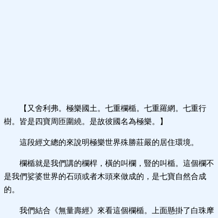
【又舍利弗。極樂國土。七重欄楯。七重羅網。七重行
樹。皆是四寶周匝圍繞。是故彼國名為極樂。】
這段經文總的來說明極樂世界殊勝莊嚴的居住環境。
欄楯就是我們講的欄桿，橫的叫欄，豎的叫楯。這個欄不
是我們娑婆世界的石頭或者木頭來做成的，是七寶自然合成
的。
我們結合《無量壽經》來看這個欄楯。上面懸掛了白珠摩