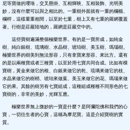
尼等寶做的瓔珞，交叉懸掛、互相輝映、互相裝飾、光明美
妙，沒有什麼可以與之相比的。一重樹外面就有一重的欄楯、
欄桿，這樣重重相間，以至於七重，樹上又有七重的羅網覆蓋
著。行樹是莊嚴陸地的，羅網是莊嚴空中的。
這些寶樹遍滿整個極樂世界。有的是一寶所成，如純金
樹、純白銀樹、琉璃樹、水晶樹、琥珀樹、美玉樹、瑪瑙樹。
極樂世界的樹美到無法形容，只有拿寶來形容、來比方。還有
的是以兩種寶或者三種寶，以至於用七寶共同合成。比如有棵
寶樹，黃金來做它的根、白銀來做它的乾、琉璃來做它的枝、
水晶來做它的樹梢、琥珀來做葉、美玉來做它的花、瑪瑙來做
它的果。其餘的樹另有七寶組成，這種組成種種不同形色的七
寶樹的，非常的美妙，光輝互應。
極樂世界無上微妙的一寶是什麼？是阿彌陀佛和我們的心
寶，一切往生者的心寶，這稱為摩尼寶。這是介紹寶樹的實
質。