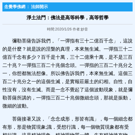
念覺學佛網
:
法師開示
淨土法門：佛法是高等科學，高等哲學
時間:2020/1/26 作者:妙音
彌勒菩薩告訴我們，「一彈指有三十二億百千念」，這說
的是什麼？就是說的涅槃的真理，本來無生滅。一彈指三十二
億百千念有多少？百千是十萬，三十二億乘十萬，是不是三百
二十兆？一彈指三百二十兆個念頭。一彈指的三百二十兆分之
一，你想都無法想像。所以佛告訴我們，本來無生滅。這個三
百二十兆分之一的這個生滅，是實報莊嚴土的幻相。自性，自
性沒有，沒有生滅。而是一念不覺起了這個波動現象，就是彌
勒菩薩所講的，一彈指三百二十兆個微細念頭，那就是振動，
微細的波動。
菩薩接著又說，「念念成形，形皆有識」，每一個細念都
有形，形是物質現象;識，受想行識，每一個物質現象都有受