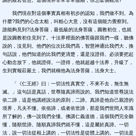
講的般若智慧。這個境界非常非常微細，你怎麼個觀法?
我們現在對這個事實真相有初步的認知，我們做不到。為
什麼?我們的心念太粗，叫粗心大意，沒有這個能力覺察到。
誰能夠見到?法身菩薩，最低級的法身菩薩，圓教初住，也就
是說圓教初住見到了。十法界裡面的佛菩薩跟我們一樣，聽佛
說的，沒見到。他們的位次比我們高，智慧神通比我們大，換
句話說，他們知道的比我們更清楚，還是沒證得。必須要把起
心動念放下，他就證得。一證得，他就超越十法界，升級了，
生到實報莊嚴土，我們就稱他為法身菩薩，法身大士。
「《仁王經》曰：一切法性真實空，不來不去，無生無
滅。」這句話是真話，世尊隨真諦而說的。我們知道世尊說法
依二諦，這是他講經說法的原則，二諦。真諦是他自己親證的
境界，凡夫不懂。依俗諦，或者依世諦，那是我們世間人常識
所了解的，佛一說我們全懂。佛講仁義道德，這個我們完全聽
懂，隨順世諦。隨順真諦我們就不懂，這是屬於真諦。一切
法，說一切法從相上講的，一切法性是從體上講的。一切法是