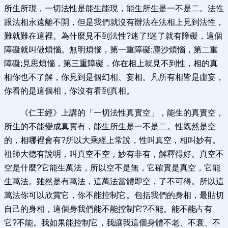
所生所現，一切法性是能生能現，能生所生是一不是二。法性
跟法相永遠離不開，但是我們就沒有辦法在法相上見到法性，
難就難在這裡。為什麼見不到法性?迷了!迷了就有障礙，這個
障礙就叫做煩惱。無明煩惱，第一重障礙;塵沙煩惱，第二重
障礙;見思煩惱，第三重障礙，你在相上就見不到性，相的真
相你也不了解，你見到是個幻相、妄相。凡所有相皆是虛妄，
你看的是這個相，你沒有看到真相。
《仁王經》上講的「一切法性真實空」，能生的真實空，
所生的不能變成真實有，能生所生是一不是二。性既然是空
的，相哪裡會有?所以大乘經上常說，性叫真空，相叫妙有。
祖師大德有說明，叫真空不空，妙有非有，解釋得好。真空不
空是什麼?它能生萬法，所以空不是無，它確實是真空，它能
生萬法。雖然是有萬法，這萬法當體即空，了不可得。所以這
萬法你可以欣賞它，你不能控制它。包括我們的身相，最貼切
自己的身相，這個身我們能不能控制它?不能。能不能占有
它?不能。我如果能控制它，我讓我這個身體不老、不衰、不