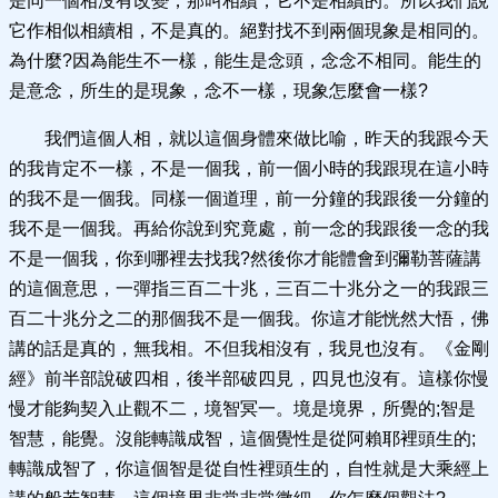
是同一個相沒有改變，那叫相續，它不是相續的。所以我們說
它作相似相續相，不是真的。絕對找不到兩個現象是相同的。
為什麼?因為能生不一樣，能生是念頭，念念不相同。能生的
是意念，所生的是現象，念不一樣，現象怎麼會一樣?
我們這個人相，就以這個身體來做比喻，昨天的我跟今天
的我肯定不一樣，不是一個我，前一個小時的我跟現在這小時
的我不是一個我。同樣一個道理，前一分鐘的我跟後一分鐘的
我不是一個我。再給你說到究竟處，前一念的我跟後一念的我
不是一個我，你到哪裡去找我?然後你才能體會到彌勒菩薩講
的這個意思，一彈指三百二十兆，三百二十兆分之一的我跟三
百二十兆分之二的那個我不是一個我。你這才能恍然大悟，佛
講的話是真的，無我相。不但我相沒有，我見也沒有。《金剛
經》前半部說破四相，後半部破四見，四見也沒有。這樣你慢
慢才能夠契入止觀不二，境智冥一。境是境界，所覺的;智是
智慧，能覺。沒能轉識成智，這個覺性是從阿賴耶裡頭生的;
轉識成智了，你這個智是從自性裡頭生的，自性就是大乘經上