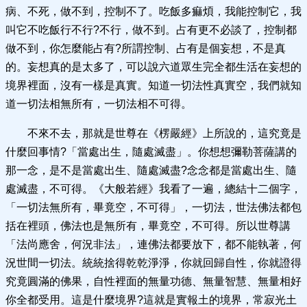
病、不死，做不到，控制不了。吃飯多痲煩，我能控制它，我
叫它不吃飯行不行?不行，做不到。占有更不必談了，控制都
做不到，你怎麼能占有?所謂控制、占有是個妄想，不是真
的。妄想真的是太多了，可以說六道眾生完全都生活在妄想的
境界裡面，沒有一樣是真實。知道一切法性真實空，我們就知
道一切法相無所有，一切法相不可得。
不來不去，那就是世尊在《楞嚴經》上所說的，這究竟是
什麼回事情?「當處出生，隨處滅盡」。你想想彌勒菩薩講的
那一念，是不是當處出生、隨處滅盡?念念都是當處出生、隨
處滅盡，不可得。《大般若經》我看了一遍，總結十二個字，
「一切法無所有，畢竟空，不可得」，一切法，世法佛法都包
括在裡頭，佛法也是無所有，畢竟空，不可得。所以世尊講
「法尚應舍，何況非法」，連佛法都要放下，都不能執著，何
況世間一切法。統統捨得乾乾淨淨，你就回歸自性，你就證得
究竟圓滿的佛果，自性裡面的無量功德、無量智慧、無量相好
你全都受用。這是什麼境界?這就是實報土的境界，常寂光土