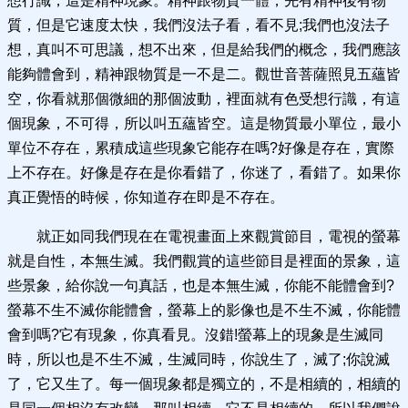
想行識，這是精神現象。精神跟物質一體，先有精神後有物
質，但是它速度太快，我們沒法子看，看不見;我們也沒法子
想，真叫不可思議，想不出來，但是給我們的概念，我們應該
能夠體會到，精神跟物質是一不是二。觀世音菩薩照見五蘊皆
空，你看就那個微細的那個波動，裡面就有色受想行識，有這
個現象，不可得，所以叫五蘊皆空。這是物質最小單位，最小
單位不存在，累積成這些現象它能存在嗎?好像是存在，實際
上不存在。好像是存在是你看錯了，你迷了，看錯了。如果你
真正覺悟的時候，你知道存在即是不存在。
就正如同我們現在在電視畫面上來觀賞節目，電視的螢幕
就是自性，本無生滅。我們觀賞的這些節目是裡面的景象，這
些景象，給你說一句真話，也是本無生滅，你能不能體會到?
螢幕不生不滅你能體會，螢幕上的影像也是不生不滅，你能體
會到嗎?它有現象，你真看見。沒錯!螢幕上的現象是生滅同
時，所以也是不生不滅，生滅同時，你說生了，滅了;你說滅
了，它又生了。每一個現象都是獨立的，不是相續的，相續的