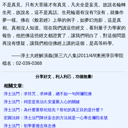
不是真見。只有大菩薩才有真見，凡夫全是妄見。故說名輪轉
生死，故說名，這不是真話。生死輪迴有沒有?沒有，就像作
夢一樣。佛在《般若經》上舉的例子，如夢幻泡影，這是真
相。真相沒人知道。現在我們讀這些經文，看到量子力學家的
報告，他把佛這些經文都證實了，讓我們明白了，對這個問題
再沒有懷疑，讓我們相信佛經上講的這個，是高等科學。
——淨土大經解演義(第三六八集)2011/4/9澳洲淨宗學院
檔名：02-039-0368
分享好文，利人利己，功德無量!
相關文章:
淨土法門：求符咒，求神通，總不如一句阿彌陀佛
淨土法門：祠堂是長治久安凝聚人心的關鍵
淨土法門：為什麼要祭祀祖先？祭祀的真正目的是什麼？
宏圓法師：淨土法門降伏妄念的方法就是一心專念彌陀名號
淨土法門：初學要撥念珠念佛