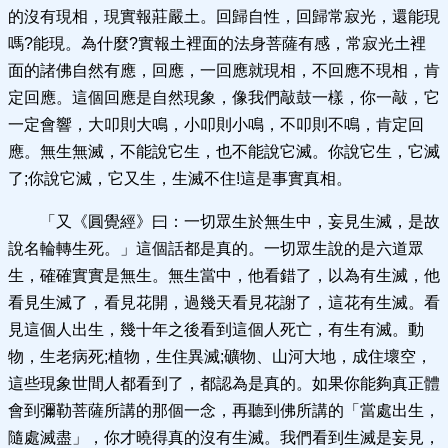
的沒有現相，現實報莊嚴土。回歸自性，回歸常寂光，還能現
嗎?能現。為什麼?實報土裡面的法身菩薩有感，常寂光土裡
面的諸佛自然有應，回應，一回應就現相，不回應不現相，肯
定回應。這個回應是自然現象，像我們敲鼓一樣，你一敲，它
一定會響，大叩則大鳴，小叩則小鳴，不叩則不鳴，肯定回
應。無生無滅，不能說它生，也不能說它滅。你說它生，它滅
了;你說它滅，它又生，生滅不住!這是事實真相。
「又《圓覺經》曰：一切眾生於無生中，妄見生滅，是故
說名輪轉生死。」這個話都是真的。一切眾生說的是六道眾
生，確確實實是無生。無生當中，他看錯了，以為有生滅，他
看見生滅了，看見花開，過幾天看見花謝了，這花有生滅。看
見這個人出生，幾十年之後看到這個人死亡，有生有滅。動
物，生老病死;植物，生住異滅;礦物、山河大地，成住壞空，
這些現象世間人都看到了，都認為是真的。如果你能夠真正體
會到彌勒菩薩所講的那個一念，再聽到佛所講的「當處出生，
隨處滅盡」，你才曉得真的沒有生滅。我們看到生滅是妄見，