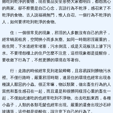
難吃到乾淨的食物，現在食品安全形勢大家都明白，都怨黑心
的商家。卻不察覺是自己心念，言語行為不乾淨，感召來了不
乾淨的食物。古人說福禍無門，惟人自召。一個行為不乾淨的
人，如何要求吃到乾淨的食物。
住：一個很常見的現象，邪淫的人多數沒有自己的房子，
經常蝸居租房，空間狹小而多灰塵。如同一時期邪淫嚴重的，
衛生間，下水道經常堵塞，污水倒流，或是天花板頂上滲下污
水。不要埋怨樓上的住戶怎麼不注意，這些現象都是提醒你，
要收斂下行為了，不然更髒的環境在等著你。
行：走路的時候經常見到老鼠蟑螂，且容易踩到髒物污水
裡。不僅行路時，嚴重邪淫時期，連居住的環境也經常出現各
種讓人厭惡的小蟲。很正常嘛，物以類聚，做出畜生行為的人
當然和畜生感召在一起，而且還是和很髒同樣淫心重的畜生一
起，不僅如此連吃的也經常吃到不淨物。出去吃點東西，各種
小蟲子，人類的各類毛髮也經常出現。嚴重的還會出現沙石碎
玻璃等，這些都是提醒你，該注意下自己的行為了。