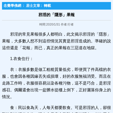
念覺學佛網
:
居士文章
:
轉載
邪淫的「隱形」果報
時間:2020/1/31 作者:行者
邪淫的常見果報很多人都明白，此文揭示邪淫的「隱形」
果報，大多數人想不到這些情況其實是邪淫造成的。準確的說
這些還是「花報」而已，真正的果報在三惡道在地獄。
1.衣食住行：
衣：衣服多數是做工粗糙質量低劣，即便買了件高檔的衣
服，也會因各種因緣丟失或損壞，好的衣服無福消受。而且在
走路工作時，衣服很容易沾染各種污物，這不是巧合，是邪淫
感召。偶爾還會出現一盆髒水從樓上倒下，正好灑落你身上的
情況。
食：民以食為天，人每天都要飲食。可是邪淫的人，卻很