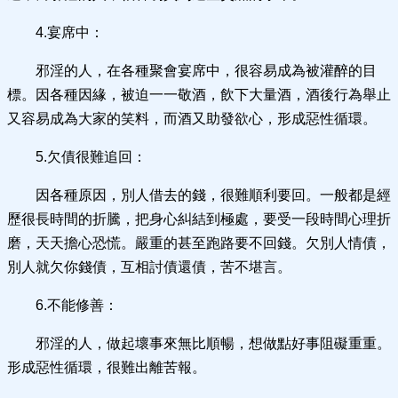
4.宴席中：
邪淫的人，在各種聚會宴席中，很容易成為被灌醉的目
標。因各種因緣，被迫一一敬酒，飲下大量酒，酒後行為舉止
又容易成為大家的笑料，而酒又助發欲心，形成惡性循環。
5.欠債很難追回：
因各種原因，別人借去的錢，很難順利要回。一般都是經
歷很長時間的折騰，把身心糾結到極處，要受一段時間心理折
磨，天天擔心恐慌。嚴重的甚至跑路要不回錢。欠別人情債，
別人就欠你錢債，互相討債還債，苦不堪言。
6.不能修善：
邪淫的人，做起壞事來無比順暢，想做點好事阻礙重重。
形成惡性循環，很難出離苦報。