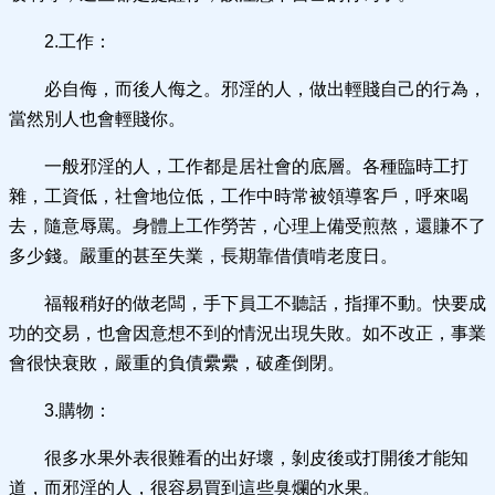
2.工作：
必自侮，而後人侮之。邪淫的人，做出輕賤自己的行為，
當然別人也會輕賤你。
一般邪淫的人，工作都是居社會的底層。各種臨時工打
雜，工資低，社會地位低，工作中時常被領導客戶，呼來喝
去，隨意辱罵。身體上工作勞苦，心理上備受煎熬，還賺不了
多少錢。嚴重的甚至失業，長期靠借債啃老度日。
福報稍好的做老闆，手下員工不聽話，指揮不動。快要成
功的交易，也會因意想不到的情況出現失敗。如不改正，事業
會很快衰敗，嚴重的負債纍纍，破產倒閉。
3.購物：
很多水果外表很難看的出好壞，剝皮後或打開後才能知
道，而邪淫的人，很容易買到這些臭爛的水果。