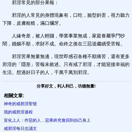
邪淫常見的部分果報：
邪淫的人常見的身體現象有，口吃，臉型斜歪，視力聽力
下降，皮膚粗糙，滿口爛牙。
人緣奇差，被人輕賤，學業事業無成，家庭眷屬爭鬥吵
鬧，婚姻不順，求財不成。命終之後在三惡道繼續受苦報。
邪淫苦果無量無邊，現世即感召各種不順痛苦，還有更多
邪淫的「隱形」苦報未敘述。只有戒了邪淫，才能迎接幸福的
生活。想過好日子的人，千萬千萬別邪淫。
分享好文，利人利己，功德無量!
相關文章:
神奇的戒邪淫聖號
我的戒邪淫過程
宣化上人：作惡的人，惡果終究會回到自己身上
戒邪淫每日念誦文