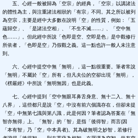
五、心經一般被歸為「空宗」的經典，「空宗」以講諸法
的體性為主，與注重諸法相狀的「有宗」不同。其之所以被列
為空宗，主要是經中大多數在說明「空」的性質，例如：「五
蘊歸空」、「是諸法空相」、「不生不滅……」、「空中無
色……」。但此經中所說「色即是空、空即是色」是中觀修行
所依者，「色即是空」乃假觀之義。這一點也許一般人未注意
到。
六、心經中提空中無「無明」，這一點很重要。筆者常說
「無明」不屬於「空」所有，但凡夫位的空卻出現「無明」，
《楞嚴經》中所說「無明無因」也是此義。
七、心經中提到「空中無眼耳鼻舌身意、無十二入、無十
八界」，這些都只是說「空」中沒有前六個識存在，但卻未提
「空」中無第七識與第八識，此是何因？筆者認為答案在「無
智亦無得」上。「無智」的「智」是指「後得智」而言(因
「本有智」乃「空」中本具者)。其為破無明之妙智，若修行