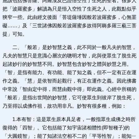
應該包括佛菩薩、阿羅漢及已證悟空性了生死的聖者。很多人
把「波羅蜜多」解讀為只是悟入空性了生死之人，此觀點似乎
狹窄一些。此由經文後面「菩堤薩埵因般若波羅蜜多，心無罣
礙……」及「三世諸佛因般若波羅蜜多故得阿耨多羅三藐三菩
提」可知。
二、「般若」是妙智慧之義，此不同於一般凡夫的智慧，
凡夫的智慧只是意識心層次的聰明才智，此與使眾生了脫生死
起諸妙行的妙智慧不同。妙智慧包含妙智之體與妙慧之用。
「智」是指有能力、有功能、能了知之義，但不一定有正在運
作之義。「慧」是依智而起觀行，有正在運作之義。因此佛書
中常說「智由定中得，而慧由觀中得」即此義。心經中所稱的
「般若」是指出世間的妙智慧，它可使眾生到彼岸了脫生死，
乃至得以成佛作祖，故功用非凡。妙智有很多種，例如：
1.本有智：這是眾生原本具足者，一般指眾生成佛之時所
復得的「四智」。它包括能了知宇宙諸相體性(即智種子)的
「大圓鏡智」；能了知諸法空相不二的「平等性智」；能知ㄧ