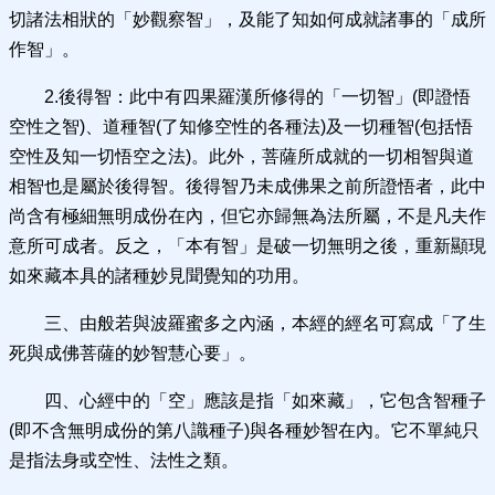
切諸法相狀的「妙觀察智」，及能了知如何成就諸事的「成所
作智」。
2.後得智：此中有四果羅漢所修得的「一切智」(即證悟
空性之智)、道種智(了知修空性的各種法)及一切種智(包括悟
空性及知一切悟空之法)。此外，菩薩所成就的一切相智與道
相智也是屬於後得智。後得智乃未成佛果之前所證悟者，此中
尚含有極細無明成份在內，但它亦歸無為法所屬，不是凡夫作
意所可成者。反之，「本有智」是破一切無明之後，重新顯現
如來藏本具的諸種妙見聞覺知的功用。
三、由般若與波羅蜜多之內涵，本經的經名可寫成「了生
死與成佛菩薩的妙智慧心要」。
四、心經中的「空」應該是指「如來藏」，它包含智種子
(即不含無明成份的第八識種子)與各種妙智在內。它不單純只
是指法身或空性、法性之類。