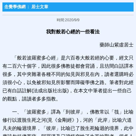
念覺學佛網
:
居士文章
時間:2020/9/9
我對般若心經的一些看法
藥師山紫虛居士
「般若波羅蜜多心經」是六百卷大般若經的心要，經文只
有二百六十個字，因此很多佛教徒都會背誦，且坊間白話譯本
很多，其中夾雜著各種不同的知見與邪見在內，讀者選購時必
須很小心，以免被邪知見所影響而障礙學佛之路。筆者對此經
已有白話註解(法成出版社出版)，在本文中筆者提出一些自己
的觀點，請讀者多多指教。
一、「波羅蜜多」譯為「到彼岸」，佛教常以「筏」比喻
修行以渡脫生死之河(見《金剛經》)，河的「此岸」比喻六道
凡夫的輪迴境界，「彼岸」比喻已了脫生死輪迴的境界，此中