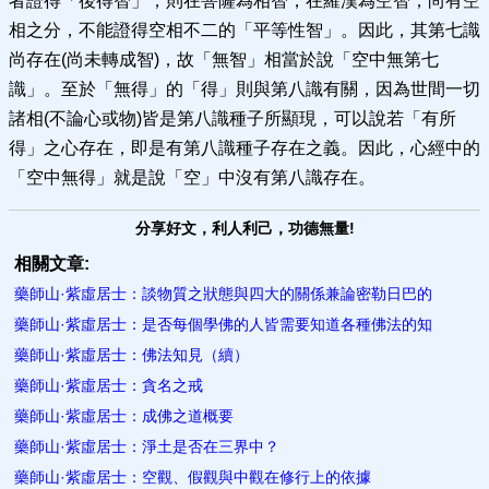
者證得「後得智」，則在菩薩為相智，在羅漢為空智，尚有空
相之分，不能證得空相不二的「平等性智」。因此，其第七識
尚存在(尚未轉成智)，故「無智」相當於說「空中無第七
識」。至於「無得」的「得」則與第八識有關，因為世間一切
諸相(不論心或物)皆是第八識種子所顯現，可以說若「有所
得」之心存在，即是有第八識種子存在之義。因此，心經中的
「空中無得」就是說「空」中沒有第八識存在。
分享好文，利人利己，功德無量!
相關文章:
藥師山·紫虛居士：談物質之狀態與四大的關係兼論密勒日巴的
藥師山·紫虛居士：是否每個學佛的人皆需要知道各種佛法的知
藥師山·紫虛居士：佛法知見（續）
藥師山·紫虛居士：貪名之戒
藥師山·紫虛居士：成佛之道概要
藥師山·紫虛居士：淨土是否在三界中？
藥師山·紫虛居士：空觀、假觀與中觀在修行上的依據