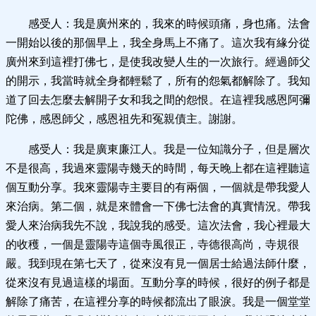
感受人：我是廣州來的，我來的時候頭痛，身也痛。法會
一開始以後的那個早上，我全身馬上不痛了。這次我有緣分從
廣州來到這裡打佛七，是使我改變人生的一次旅行。經過師父
的開示，我當時就全身都輕鬆了，所有的怨氣都解除了。我知
道了回去怎麼去解開子女和我之間的怨恨。在這裡我感恩阿彌
陀佛，感恩師父，感恩祖先和冤親債主。謝謝。
感受人：我是廣東廉江人。我是一位知識分子，但是層次
不是很高，我過來靈陽寺幾天的時間，每天晚上都在這裡聽這
個互動分享。我來靈陽寺主要目的有兩個，一個就是帶我愛人
來治病。第二個，就是來體會一下佛七法會的真實情況。帶我
愛人來治病我先不說，我說我的感受。這次法會，我心裡最大
的收穫，一個是靈陽寺這個寺風很正，寺德很高尚，寺規很
嚴。我到現在第七天了，從來沒有見一個居士給過法師什麼，
從來沒有見過這樣的場面。互動分享的時候，很好的例子都是
解除了痛苦，在這裡分享的時候都流出了眼淚。我是一個堂堂