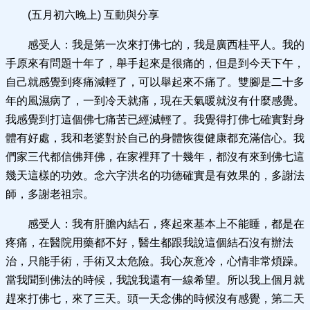
(五月初六晚上) 互動與分享
感受人：我是第一次來打佛七的，我是廣西桂平人。我的
手原來有問題十年了，舉手起來是很痛的，但是到今天下午，
自己就感覺到疼痛減輕了，可以舉起來不痛了。雙腳是二十多
年的風濕病了，一到冷天就痛，現在天氣暖就沒有什麼感覺。
我感覺到打這個佛七痛苦已經減輕了。我覺得打佛七確實對身
體有好處，我和老婆對於自己的身體恢復健康都充滿信心。我
們家三代都信佛拜佛，在家裡拜了十幾年，都沒有來到佛七這
幾天這樣的功效。念六字洪名的功德確實是有效果的，多謝法
師，多謝老祖宗。
感受人：我有肝膽內結石，疼起來基本上不能睡，都是在
疼痛，在醫院用藥都不好，醫生都跟我說這個結石沒有辦法
治，只能手術，手術又太危險。我心灰意冷，心情非常煩躁。
當我聞到佛法的時候，我說我還有一線希望。所以我上個月就
趕來打佛七，來了三天。頭一天念佛的時候沒有感覺，第二天