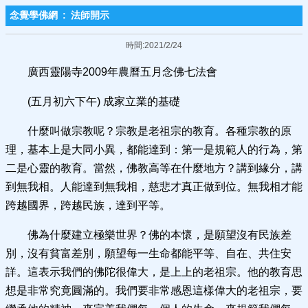
念覺學佛網
:
法師開示
時間:2021/2/24
廣西靈陽寺2009年農曆五月念佛七法會
(五月初六下午) 成家立業的基礎
什麼叫做宗教呢？宗教是老祖宗的教育。各種宗教的原
理，基本上是大同小異，都能達到：第一是規範人的行為，第
二是心靈的教育。當然，佛教高等在什麼地方？講到緣分，講
到無我相。人能達到無我相，慈悲才真正做到位。無我相才能
跨越國界，跨越民族，達到平等。
佛為什麼建立極樂世界？佛的本懷，是願望沒有民族差
別，沒有貧富差別，願望每一生命都能平等、自在、共住安
詳。這表示我們的佛陀很偉大，是上上的老祖宗。他的教育思
想是非常究竟圓滿的。我們要非常感恩這樣偉大的老祖宗，要