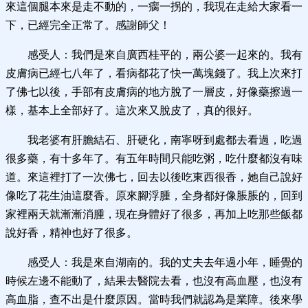
來這個腿本來是走不動的，一瘸一拐的，我現在走給大家看一
下，已經完全正常了。感謝師父！
感受人：我們是來自廣西桂平的，兩公婆一起來的。我有
皮膚病已經七八年了，看病都花了快一萬塊錢了。我上次來打
了佛七以後，手部有皮膚病的地方脫了一層皮，好像藥擦過一
樣，基本上全部好了。這次來又脫皮了，真的很好。
我老婆有肝膽結石、肝硬化，南寧呀到處都去看過，吃過
很多藥，有十多年了。有五年時間只能吃粥，吃什麼都沒有味
道。來這裡打了一次佛七，回去以後吃東西很香，她自己說好
像吃了花生油這麼香。原來腳浮腫，全身都好像脹脹的，回到
家裡兩天就漸漸消腫，現在身體好了很多，再加上吃那些飯都
說好香，精神也好了很多。
感受人：我是來自湖南的。我的丈夫去年過小年，睡覺的
時候左邊不能動了，結果去醫院去看，也沒有高血壓，也沒有
高血脂，查不出是什麼原因。當時我們就認為是業障。後來學