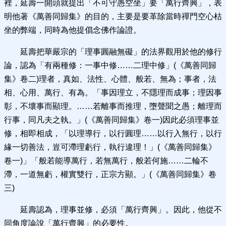
裡，延壽一開頭就提出「不可守愚空坐」要「萬行齊興」，表
明他著《萬善同歸集》的目的，主要是要革除當時禪門空心枯
坐的弊端，同時為他提倡念佛作論證。
延壽把華嚴宗的「理事圓融無礙」的法界觀用於他的修行
論，認為「有兩種修：一事中修……二理中修」(《萬善同歸
集》卷二)理者，真如、法性、心體、般若、無為；事者，法
相、心用、萬行、有為。「事因理立，不隱理而成事；理因事
彰，不壞事而顯理。……若離事而推理，墮聲聞之愚；離理而
行事，同凡夫之執。」(《萬善同歸集》卷一)因此必須理事並
修，相即相成，「以理導行，以行圓理……以行入無行，以行
緣一切善法，豈可滯理虧行，執行違理！」(《萬善同歸集》
卷一)」「般若能導萬行，若無萬行，般若何施……二輪不
滯，一道無虧，權實雙行，正宗方顯。」(《萬善同歸集》卷
三)
延壽認為，理事並修，必須「萬行齊興」。因此，他從不
同角度論說「萬行齊興」的必要性。