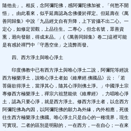
隨他去」。相反，念阿彌陀佛，感阿彌陀佛加被，「何愁不開
悟」。由此看來，似乎延壽認為念佛優於禪定。但延壽在《萬
善同歸集》中說「九品經文自有升降，上下皆攝不出二心。一
定心，如修定習觀，上品往生。二專心，但念名號，眾善資
熏，迥向發願，得成末品。」(《萬善同歸集》卷二)這裡可能
是有感於禪門中「守愚空坐」之流弊而發。
四、西方淨土與唯心淨土
印度佛教中已有西方淨土與唯心淨土二說，阿彌陀等經說
西方極樂淨土，說唯心淨土者如《維摩經.佛國品》云：「若
菩薩欲得淨土，當淨其心，隨其心淨則佛土淨。」中國淨土宗
專修西方極樂淨土，禪宗六祖慧能依《維摩經》，力唱唯心淨
土，認為只要心淨，就是西方淨土。修西方淨土者，以念西方
阿彌陀佛為內因，以阿彌陀佛的願力為外緣，內外相應，死後
往生西方極樂淨土佛國。唯心淨土只是自心的一種境界，現生
可實現。二者的區別是明顯的，一在西方，一在自心；一在來