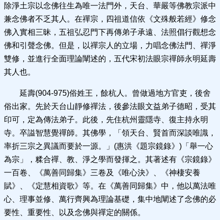
除淨土宗以念佛往生為唯一法門外，天台、華嚴等佛教宗派中
兼念佛者不乏其人。在禪宗，四祖道信依《文殊般若經》修念
佛入實相三昧，五祖弘忍門下再傳弟子承遠、法照倡行觀想念
佛和引聲念佛。但是，以禪宗人的立場，力唱念佛法門、禪淨
雙修，並進行全面理論闡述的，五代宋初法眼宗禪師永明延壽
其人也。
延壽(904-975)俗姓王，餘杭人。曾做過地方官吏，後舍
俗出家。先於天台山靜修禪法，後參法眼文益弟子德昭，受其
印可，定為傳法弟子。此後，先住杭州靈隱寺、復主持永明
寺。卒謚智慧覺禪師。其佛學，「領天台、賢首而深談唯識，
率折三宗之異議而要於一源。」(惠洪《題宗鏡錄》)「舉一心
為宗」，糅合禪、教、淨之學而發揮之。其著述有《宗鏡錄》
一百卷、《萬善同歸集》三卷及《唯心決》、《神棲安養
賦》、《定慧相資歌》等。在《萬善同歸集》中，他以萬法唯
心、理事並修、萬行齊興為理論基礎，集中地闡述了念佛的必
要性、重要性、以及念佛與禪定的關係。