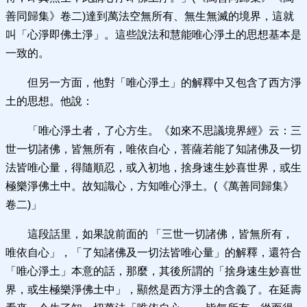
善同歸集》卷二)達到萬法空無所有、無生無滅的境界，這就
叫「心淨即佛土淨」。這些說法和慧能唯心淨土的思想基本是
一致的。
但另一方面，他對「唯心淨土」的解釋中又包含了西方淨
土的思想。他說：
「唯心淨土者，了心方生。《如來不思議境界經》云：三
世一切諸佛，皆無所有，唯依自心，菩薩若能了知諸佛及一切
法皆唯心量，得隨順忍，或入初地，捨身速生妙喜世界，或生
極樂淨佛土中。故知識心，方知唯心淨土。(《萬善同歸集》
卷二)」
這段話里，如果說前面的 「三世一切諸佛，皆無所有，
唯依自心」，「了知諸佛及一切法皆唯心量」的解釋，還符合
「唯心淨土」本意的話，那麼，其後所謂的「捨身速生妙喜世
界，或生極樂淨佛土中」，顯然是西方淨土的含義了。在延壽