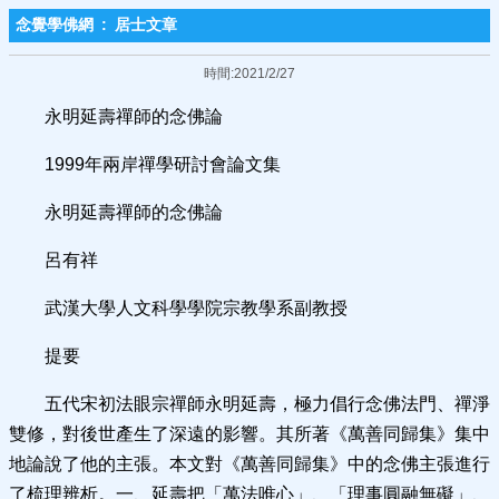
念覺學佛網
:
居士文章
時間:2021/2/27
永明延壽禪師的念佛論
1999年兩岸禪學研討會論文集
永明延壽禪師的念佛論
呂有祥
武漢大學人文科學學院宗教學系副教授
提要
五代宋初法眼宗禪師永明延壽，極力倡行念佛法門、禪淨
雙修，對後世產生了深遠的影響。其所著《萬善同歸集》集中
地論說了他的主張。本文對《萬善同歸集》中的念佛主張進行
了梳理辨析。一、延壽把「萬法唯心」、「理事圓融無礙」、