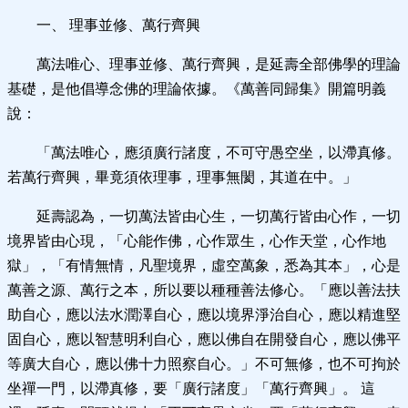
一、 理事並修、萬行齊興
萬法唯心、理事並修、萬行齊興，是延壽全部佛學的理論
基礎，是他倡導念佛的理論依據。《萬善同歸集》開篇明義
說：
「萬法唯心，應須廣行諸度，不可守愚空坐，以滯真修。
若萬行齊興，畢竟須依理事，理事無閡，其道在中。」
延壽認為，一切萬法皆由心生，一切萬行皆由心作，一切
境界皆由心現，「心能作佛，心作眾生，心作天堂，心作地
獄」，「有情無情，凡聖境界，虛空萬象，悉為其本」，心是
萬善之源、萬行之本，所以要以種種善法修心。「應以善法扶
助自心，應以法水潤澤自心，應以境界淨治自心，應以精進堅
固自心，應以智慧明利自心，應以佛自在開發自心，應以佛平
等廣大自心，應以佛十力照察自心。」不可無修，也不可拘於
坐禪一門，以滯真修，要「廣行諸度」「萬行齊興」。 這