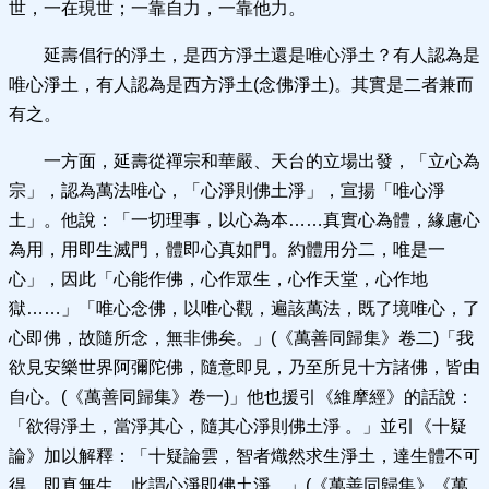
世，一在現世；一靠自力，一靠他力。
延壽倡行的淨土，是西方淨土還是唯心淨土？有人認為是
唯心淨土，有人認為是西方淨土(念佛淨土)。其實是二者兼而
有之。
一方面，延壽從禪宗和華嚴、天台的立場出發，「立心為
宗」，認為萬法唯心，「心淨則佛土淨」，宣揚「唯心淨
土」。他說：「一切理事，以心為本……真實心為體，緣慮心
為用，用即生滅門，體即心真如門。約體用分二，唯是一
心」，因此「心能作佛，心作眾生，心作天堂，心作地
獄……」「唯心念佛，以唯心觀，遍該萬法，既了境唯心，了
心即佛，故隨所念，無非佛矣。」(《萬善同歸集》卷二)「我
欲見安樂世界阿彌陀佛，隨意即見，乃至所見十方諸佛，皆由
自心。(《萬善同歸集》卷一)」他也援引《維摩經》的話說：
「欲得淨土，當淨其心，隨其心淨則佛土淨 。」並引《十疑
論》加以解釋：「十疑論雲，智者熾然求生淨土，達生體不可
得，即真無生，此謂心淨即佛土淨。」(《萬善同歸集》《萬