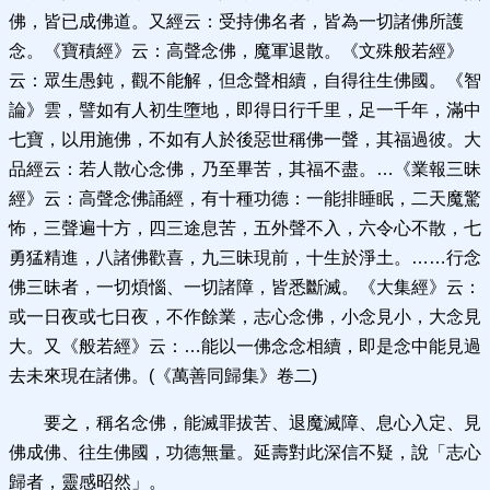
佛，皆已成佛道。又經云：受持佛名者，皆為一切諸佛所護
念。《寶積經》云：高聲念佛，魔軍退散。《文殊般若經》
云：眾生愚鈍，觀不能解，但念聲相續，自得往生佛國。《智
論》雲，譬如有人初生墮地，即得日行千里，足一千年，滿中
七寶，以用施佛，不如有人於後惡世稱佛一聲，其福過彼。大
品經云：若人散心念佛，乃至畢苦，其福不盡。…《業報三昧
經》云：高聲念佛誦經，有十種功德：一能排睡眠，二天魔驚
怖，三聲遍十方，四三途息苦，五外聲不入，六令心不散，七
勇猛精進，八諸佛歡喜，九三昧現前，十生於淨土。……行念
佛三昧者，一切煩惱、一切諸障，皆悉斷滅。《大集經》云：
或一日夜或七日夜，不作餘業，志心念佛，小念見小，大念見
大。又《般若經》云：…能以一佛念念相續，即是念中能見過
去未來現在諸佛。(《萬善同歸集》卷二)
要之，稱名念佛，能滅罪拔苦、退魔滅障、息心入定、見
佛成佛、往生佛國，功德無量。延壽對此深信不疑，說「志心
歸者，靈感昭然」。