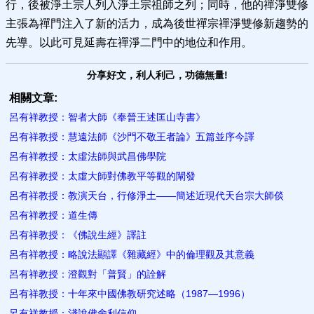
行，後被淨土宗人列入淨土宗祖師之列；同時，他的禪淨雙修
主張為禪門注入了新的活力，成為後世禪宗禪淨雙修新趨勢的
先導。以此可見延壽在禪淨二門中的地位和作用。
分享好文，利人利己，功德無量!
相關文章:
呂有祥教授：智者大師《奉晉王述匡山寺書》
呂有祥教授：慧遠法師《沙門不敬王者論》五篇並序今譯
呂有祥教授：太虛法師與武昌佛學院
呂有祥教授：太虛大師對佛教平等觀的闡發
呂有祥教授：教演天台，行修淨土――簡述近現代天台宗大師倓
呂有祥教授：道生傳
呂有祥教授：《佛說生經》譯註
呂有祥教授：略說法顯譯《雜藏經》中的倫理觀及其意義
呂有祥教授：澄觀對「普賢」的詮解
呂有祥教授：十年來中國佛教研究述略（1987—1996）
呂有祥教授：淺說佛舍利信仰