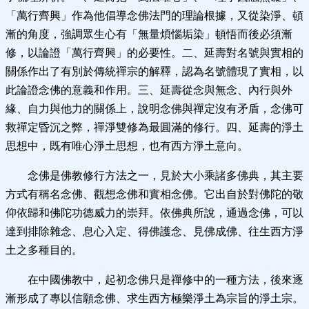
「萬行齊興」作為他倡導念佛法門的理論根據，又從染淨、頓
漸的角度，強調眾生心有「無量煩惱垢染」頓悟而後必須漸
修，以論證「萬行齊興」的必要性。二、延壽對名號與實相的
關係作出了有別於傳統禪宗的解釋，認為名號體現了實相，以
此論證念佛的意義和作用。三、延壽從念與無念、內行與外
緣、自力與他力的關係上，說明念佛與禪定沒有矛盾，念佛可
救禪定昏沉之弊，禪淨雙修為最圓滿的修行。四、延壽的淨土
思想中，既有唯心淨土思想，也有西方淨土意向。
念佛是佛教修行方法之一，見於大小乘諸多佛典，其主要
方式有稱名念佛、觀想念佛和實相念佛。它出自於對佛陀的敬
仰依歸和佛陀功德威力的崇拜。依佛典所說，通過念佛，可以
達到排除雜念、息心入定、得佛護念、見佛成佛、往生西方淨
土之多種目的。
在中國佛教中，起初念佛只是禪修中的一種方法，後來逐
漸形成了專以信願念佛、求生西方極樂淨土為宗旨的淨土宗。