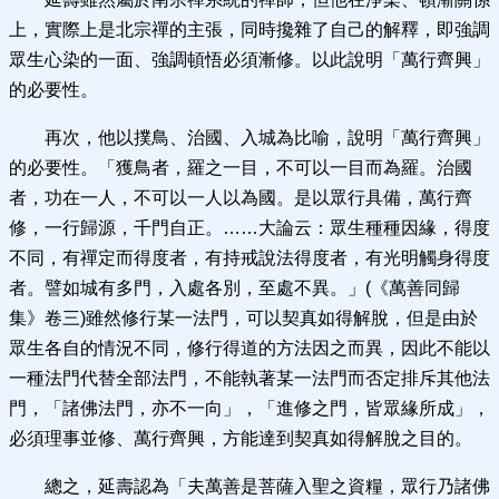
上，實際上是北宗禪的主張，同時攙雜了自己的解釋，即強調
眾生心染的一面、強調頓悟必須漸修。以此說明「萬行齊興」
的必要性。
再次，他以撲鳥、治國、入城為比喻，說明「萬行齊興」
的必要性。「獲鳥者，羅之一目，不可以一目而為羅。治國
者，功在一人，不可以一人以為國。是以眾行具備，萬行齊
修，一行歸源，千門自正。……大論云：眾生種種因緣，得度
不同，有禪定而得度者，有持戒說法得度者，有光明觸身得度
者。譬如城有多門，入處各別，至處不異。」(《萬善同歸
集》卷三)雖然修行某一法門，可以契真如得解脫，但是由於
眾生各自的情況不同，修行得道的方法因之而異，因此不能以
一種法門代替全部法門，不能執著某一法門而否定排斥其他法
門，「諸佛法門，亦不一向」，「進修之門，皆眾緣所成」，
必須理事並修、萬行齊興，方能達到契真如得解脫之目的。
總之，延壽認為「夫萬善是菩薩入聖之資糧，眾行乃諸佛