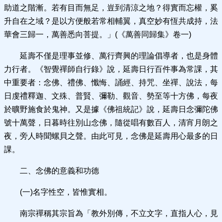
助道之階漸。若有目而無足，豈到清涼之地？得實而忘權，奚
升自在之域？是以方便般若常相輔翼，真空妙有恆共成持，法
華會三歸一，萬善悉向菩提。」(《萬善同歸集》卷一)
延壽不僅是理事並修、萬行齊興的理論倡導者，也是身體
力行者。《智覺禪師自行錄》說，延壽日行百件事為常課，其
中重要者：念佛、禮佛、懺悔、誦經、持咒、坐禪、說法，每
日虔禮釋迦、文殊、普賢、彌勒、觀音、勢至等十方佛，每夜
於曠野施食於鬼神。又是據《佛祖統記》說，延壽日念彌陀佛
號十萬聲，日暮時往別山念佛，隨從唱有數百人，清宵月朗之
夜，旁人時聞螺貝之聲。由此可見，念佛是延壽用心最多的日
課。
二、念佛的意義和功德
(一)名字性空，皆惟實相。
南宗禪稱其宗旨為「教外別傳，不立文字，直指人心，見