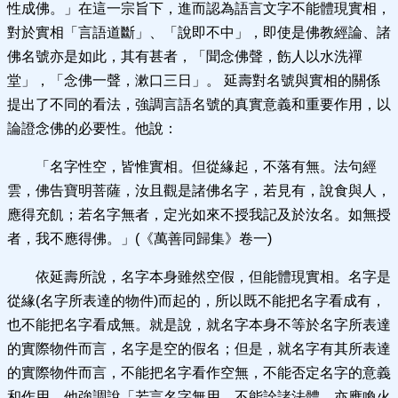
性成佛。」在這一宗旨下，進而認為語言文字不能體現實相，
對於實相「言語道斷」、「說即不中」，即使是佛教經論、諸
佛名號亦是如此，其有甚者，「聞念佛聲，飭人以水洗禪
堂」，「念佛一聲，漱口三日」。 延壽對名號與實相的關係
提出了不同的看法，強調言語名號的真實意義和重要作用，以
論證念佛的必要性。他說：
「名字性空，皆惟實相。但從緣起，不落有無。法句經
雲，佛告寶明菩薩，汝且觀是諸佛名字，若見有，說食與人，
應得充飢；若名字無者，定光如來不授我記及於汝名。如無授
者，我不應得佛。」(《萬善同歸集》卷一)
依延壽所說，名字本身雖然空假，但能體現實相。名字是
從緣(名字所表達的物件)而起的，所以既不能把名字看成有，
也不能把名字看成無。就是說，就名字本身不等於名字所表達
的實際物件而言，名字是空的假名；但是，就名字有其所表達
的實際物件而言，不能把名字看作空無，不能否定名字的意義
和作用。他強調說「若言名字無用，不能詮諸法體，亦應喚火