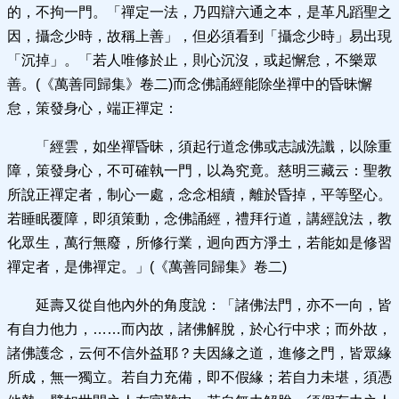
的，不拘一門。「禪定一法，乃四辯六通之本，是革凡蹈聖之
因，攝念少時，故稱上善」，但必須看到「攝念少時」易出現
「沉掉」。「若人唯修於止，則心沉沒，或起懈怠，不樂眾
善。(《萬善同歸集》卷二)而念佛誦經能除坐禪中的昏昧懈
怠，策發身心，端正禪定：
「經雲，如坐禪昏昧，須起行道念佛或志誠洗讖，以除重
障，策發身心，不可確執一門，以為究竟。慈明三藏云：聖教
所說正禪定者，制心一處，念念相續，離於昏掉，平等堅心。
若睡眠覆障，即須策動，念佛誦經，禮拜行道，講經說法，教
化眾生，萬行無廢，所修行業，迥向西方淨土，若能如是修習
禪定者，是佛禪定。」(《萬善同歸集》卷二)
延壽又從自他內外的角度說：「諸佛法門，亦不一向，皆
有自力他力，……而內故，諸佛解脫，於心行中求；而外故，
諸佛護念，云何不信外益耶？夫因緣之道，進修之門，皆眾緣
所成，無一獨立。若自力充備，即不假緣；若自力未堪，須憑