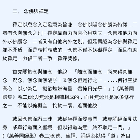
三、 念佛與禪定
禪定以息念入定發慧為旨趣，念佛以唱念佛號為特徵，二
者有念與無念之別；禪定靠自力向內心用功夫，念佛賴他力向
外求佛護念，二者又有自他內外之別。但延壽認為念佛與禪定
並不矛盾，而是相輔相成的，念佛不僅不妨礙禪定，而且有助
於禪定，力倡二者一致，禪淨雙修。
首先關於念與無念，他說：「離念而無念，尚未得真無
念，況念、無念而無隔乎！又無念但是行之一，……何得空腹
高心，以少為足，擬欲蛙嫌海量，螢掩日光乎！」(《萬善同
歸集》卷二)念與無念是相輔相成的，而且無念只是眾多修行
之一，不能以偏概全，拘於一隅。進而他說：
或因念佛而證三昧，或從坐禪而發慧門，或專誦經而見法
身，或單行道而入聖境，但以得道為意，終不取定一門。」
(《萬善同歸集》卷二)念佛、坐禪、誦經都以得「道」為目