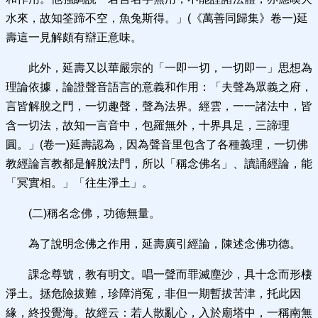
水來，故知筌蹄不空，魚兔斯得。」(《萬善同歸集》卷一)延
壽這一見解頗有辯正意味。
此外，延壽又以華嚴宗的「一即一切，一切即一」思想為
理論依據，論證聲音語言的意義和作用：「夫聲為眾義之府，
言皆解脫之門，一切趣聲，聲為法界。經雲，一一諸法中，皆
含一切法，故知一言音中，包羅無外，十界具足，三諦理
圓。」(卷一)延壽認為，因為聲音里包含了各種義理，一切佛
教經論言教都是解脫法門，所以「稱念佛名」、讀誦經論，能
「冥實相。」「往生淨土」。
(二)稱名念佛，功德無量。
為了說明念佛之作用，延壽廣引經論，陳述念佛功德。
課念尊號，教有明文。唱一聲而罪滅塵沙，具十念而形棲
淨土。拯危險拔難，珍障消冤，非但一期暫拔苦津，托此因
緣，終投覺海。故經云：若人散亂心，入於廟塔中，一稱南無