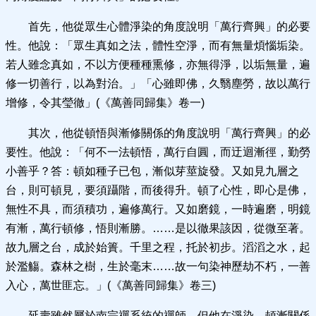
首先，他從眾生心體淨染的角度說明「萬行齊興」的必要
性。他說：「眾生真如之法，體性空淨，而有無量煩惱垢染。
若人雖念真如，不以方便種種熏修，亦無得淨，以垢無量，遍
修一切善行，以為對治。」「心雖即佛，久翳塵勞，故以萬行
增修，令其瑩徹」(《萬善同歸集》卷一)
其次，他從頓悟與漸修關係的角度說明「萬行齊興」的必
要性。他說：「何不一法頓悟，萬行自圓，而迂迴漸徑，勤勞
小善乎？答：頓如種子已包，漸似芽莖旋發。又如見九層之
台，則可頓見，要須躡階，而後得升。頓了心性，即心是佛，
無性不具，而須積功，遍修萬行。又如磨鏡，一時遍磨，明鏡
有漸，萬行頓修，悟則漸勝。……是以徹果該因，從微至著。
故九層之台，成於始簣。千里之程，托於初步。滔滔之水，起
於濫觴。森林之樹，生於毫末……故一句染神歷劫不朽，一善
入心，萬世匪忘。」(《萬善同歸集》卷三)
延壽雖然屬於南宗禪系統的禪師，但他在淨染、頓漸關係