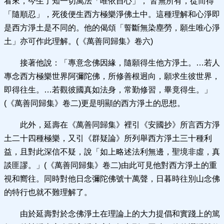
看來，今生了知一切萬法「唯依自心」， 皆無所有，從而得
「隨順忍」，死後便生西方極樂淨佛土中。這種理解和心淨即
是西方淨土是不同的。他的偈頌「誓斷無染塵勞，願生唯心淨
土」亦可作此理解。(《萬善同歸集》卷六)
接著他說：「專意念佛因緣，隨願得生他方淨土。…若人
專念西方極樂世界阿彌陀佛，所修善根迥向，願求生彼世界，
即得往生。…若觀彼國真如法身，常勤修習，畢竟得生。」
(《萬善同歸集》卷二)更是明顯的西方淨土的思想。
此外，延壽在《萬善同歸集》裡引《安國抄》所言西方淨
土二十四種極樂，又引《群疑論》所列舉西方淨土三十種利
益，且對此深信不疑，說「如上略述法利無邊，聖境非虛，真
談匪謬。」(《萬善同歸集》卷二)由此可見他對西方淨土的重
視和嚮往。同時對他日念彌陀佛號十萬聲，日暮時往別山念佛
的特行也就不難理解了。
由於延壽對於念佛淨土在理論上的大力提倡和實踐上的篤