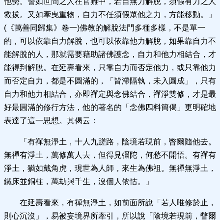
他勢。譬如世間之人在官難中，若自無力解脫，須假有力之人
救拔。又如牽曳重物，自力不任須假眾他之力，方能移動。」
(《萬善同歸集》卷一)佛教的解脫法門多種多樣，不是單一
的，可以依靠自力解脫，也可以依靠他力解脫，如果靠自力不
能解脫的人，那就需要藉助諸佛護念，自力和他力相結合，才
能得到解脫。在延壽看來，只靠自力而否定他力，或只靠他力
而否定自力，都是不圓滿的，「皆滯隔執，未入圓成」，只有
自力和他力相結合，亦即禪定與念佛結合，禪淨雙修，才是最
好最圓滿的修行方法，他的著名的「念佛四料簡偈」更明確地
表達了這一思想。其偈云：
「有禪無淨土，十人九蹉路，陰境若現前，瞥爾隨他去。
無禪有淨土，萬修萬人去，但得見彌陀，何愁不開悟。有禪有
淨土，猶如戴角虎，現世為人師，來生為佛祖。無禪無淨土，
鐵床並銅柱，萬劫與千生，沒個人依怙。」
在延壽看來，有禪無淨土，如前面所說「若人唯修於止，
則心沉沒」，易被妄境界所牽引，所以說「陰境若現前，瞥爾