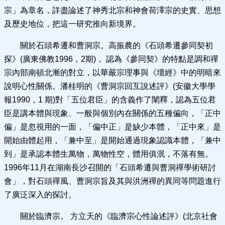
宗」為章名，詳盡論述了神秀北宗和神會荷澤宗的史實、思想
及歷史地位，把這一研究推向新境界。
關於石頭希遷和曹洞宗。高振農的《石頭希遷參同契初
探》(廣東佛教1996，2期)， 認為《參同契》的特點是調和禪
宗內部南頓北漸的對立，以華嚴宗理事與《壇經》中的明暗來
說明心性關係。潘桂明的《曹洞宗回互說述評》(安徽大學學
報1990，1 期)對「五位君臣」的含義作了闡釋，認為五位君
臣是講本體與現象、一般與個別內在關係的五種偏向，「正中
偏」是忽視用的一面，「偏中正」是缺少本體，「正中來」是
開始由體起用，「兼中至」是開始通過現象認識本體，「兼中
到」是承認本體生萬物，萬物性空，體用俱泯，不落有無。
1996年11月在湖南長沙召開的「石頭希遷與曹洞禪學術研討
會」，對石頭禪風、曹洞宗旨及其與洪洲禪的異同等問題進行
了廣泛深入的探討。
關於臨濟宗。 方立天的《臨濟宗心性論述評》(北京社會