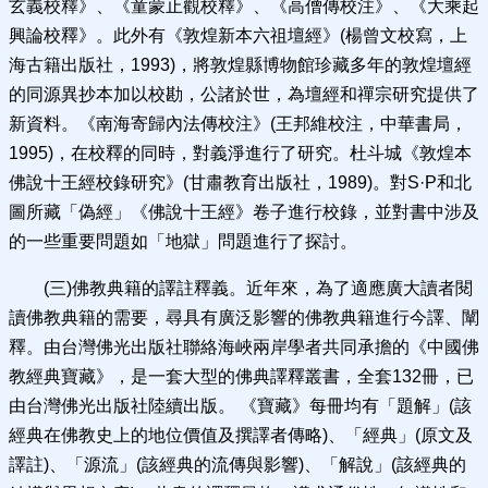
玄義校釋》、《童蒙止觀校釋》、《高僧傳校注》、《大乘起
興論校釋》。此外有《敦煌新本六祖壇經》(楊曾文校寫，上
海古籍出版社，1993)，將敦煌縣博物館珍藏多年的敦煌壇經
的同源異抄本加以校勘，公諸於世，為壇經和禪宗研究提供了
新資料。《南海寄歸內法傳校注》(王邦維校注，中華書局，
1995)，在校釋的同時，對義淨進行了研究。杜斗城《敦煌本
佛說十王經校錄研究》(甘肅教育出版社，1989)。對S·P和北
圖所藏「偽經」《佛說十王經》卷子進行校錄，並對書中涉及
的一些重要問題如「地獄」問題進行了探討。
(三)佛教典籍的譯註釋義。近年來，為了適應廣大讀者閱
讀佛教典籍的需要，尋具有廣泛影響的佛教典籍進行今譯、闡
釋。由台灣佛光出版社聯絡海峽兩岸學者共同承擔的《中國佛
教經典寶藏》，是一套大型的佛典譯釋叢書，全套132冊，已
由台灣佛光出版社陸續出版。 《寶藏》每冊均有「題解」(該
經典在佛教史上的地位價值及撰譯者傳略)、「經典」(原文及
譯註)、「源流」(該經典的流傳與影響)、「解說」(該經典的