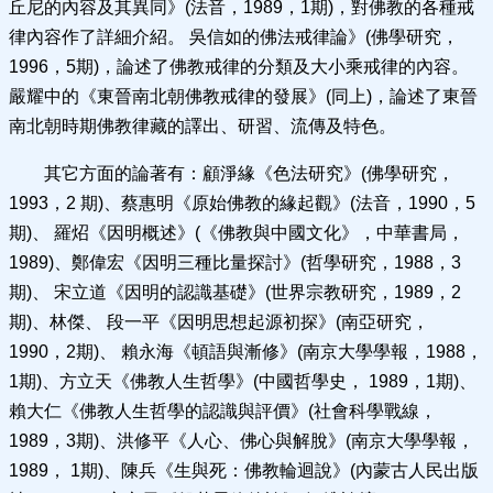
丘尼的內容及其異同》(法音，1989，1期)，對佛教的各種戒
律內容作了詳細介紹。 吳信如的佛法戒律論》(佛學研究，
1996，5期)，論述了佛教戒律的分類及大小乘戒律的內容。
嚴耀中的《東晉南北朝佛教戒律的發展》(同上)，論述了東晉
南北朝時期佛教律藏的譯出、研習、流傳及特色。
其它方面的論著有：顧淨緣《色法研究》(佛學研究，
1993，2 期)、蔡惠明《原始佛教的緣起觀》(法音，1990，5
期)、 羅炤《因明概述》(《佛教與中國文化》，中華書局，
1989)、鄭偉宏《因明三種比量探討》(哲學研究，1988，3
期)、 宋立道《因明的認識基礎》(世界宗教研究，1989，2
期)、林傑、 段一平《因明思想起源初探》(南亞研究，
1990，2期)、 賴永海《頓語與漸修》(南京大學學報，1988，
1期)、方立天《佛教人生哲學》(中國哲學史， 1989，1期)、
賴大仁《佛教人生哲學的認識與評價》(社會科學戰線，
1989，3期)、洪修平《人心、佛心與解脫》(南京大學學報，
1989， 1期)、陳兵《生與死：佛教輪迴說》(內蒙古人民出版