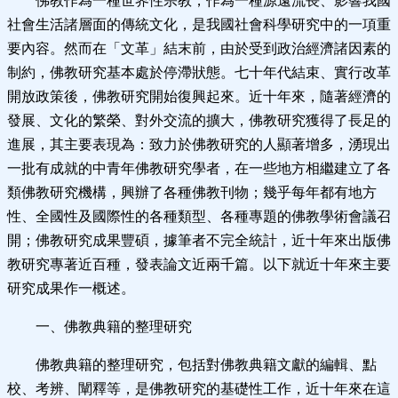
佛教作為一種世界性宗教，作為一種源遠流長、影響我國
社會生活諸層面的傳統文化，是我國社會科學研究中的一項重
要內容。然而在「文革」結末前，由於受到政治經濟諸因素的
制約，佛教研究基本處於停滯狀態。七十年代結束、實行改革
開放政策後，佛教研究開始復興起來。近十年來，隨著經濟的
發展、文化的繁榮、對外交流的擴大，佛教研究獲得了長足的
進展，其主要表現為：致力於佛教研究的人顯著增多，湧現出
一批有成就的中青年佛教研究學者，在一些地方相繼建立了各
類佛教研究機構，興辦了各種佛教刊物；幾乎每年都有地方
性、全國性及國際性的各種類型、各種專題的佛教學術會議召
開；佛教研究成果豐碩，據筆者不完全統計，近十年來出版佛
教研究專著近百種，發表論文近兩千篇。以下就近十年來主要
研究成果作一概述。
一、佛教典籍的整理研究
佛教典籍的整理研究，包括對佛教典籍文獻的編輯、點
校、考辨、闡釋等，是佛教研究的基礎性工作，近十年來在這