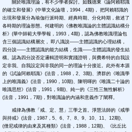
關於唯識理論，有不少學者探討。如魏德東《論阿賴耶識
的確立和發展》(中華文化論壇，1994，4期)， 把阿賴耶識的
出現和發展分為瑜伽行派時期、經典時期、分化時期，敘述了
各時期的理論形態。何建明的《佛教唯識論的主體認識結構分
析》(華中師範大學學報，1993，4期)，認為佛教唯識理論包
含三個認識結構層次， 即八識說——主體認識的心理結構，
四分說——主體認識的能力結構，生識——主體認識的發生結
構。認為四分說否定邏輯證明和實踐證明，與費希特的自我設
定非我、自我設定與非我的同一的理論十分接近。此外有本源
的《試論阿賴耶識》(法音，1988，2、3期)、濟群的《唯識學
上的唯識義》(法音，1990，10期)、陳明暉的《唯識二十論的
唯識思想》(法音，1991，9期)、純一的《三性三無性解析》
(法音，1991，7期)，對唯識論的內涵和意義作了闡釋。
戒律為佛教「戒、定、慧」三學之首。淨慧法師的《戒學
與持戒》(法音，1987，5、6、7、8、9、10、11、12期)、
(僧尼戒律的由來及其種類》(法音，1988，12期)、《比丘比