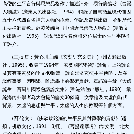
高僧的生平言行與思想品格作了描述評介。易行廣編著《曹溪
人物誌》(廣東人民出版社，1994)，輯錄了自慧能至現代惟因
五十六代四百名禪宗人物的承傳、傳記及資料出處，並附歷代
主要禪師畫象。於凌波編著《中國近代佛教人物誌》(宗教文
化出版社，1995)，對現代55位名僧和57位居士的生平事略作
了評介。
(三)文集：黃心川主編《玄奘研究文集》(中州古籍出版
社，1995)，收集了1994年「玄奘國際學術討論會」上的論文
及其有關玄奘的論文40餘篇。論文涉及玄奘生平傳略，及在
譯經事業、因明學、唯識學上的學術貢獻。霍韜晦主編《太虛
誕生一百周年國際會議論文集》(香港法住出版社，1990)，彙
編海內外學者為大會提的論文30餘篇，文章論及太虛的時代
背景、太虛的思想與生平，太虛的人生佛教觀等各個方面。
(四)論文：《佛馱跋陀羅的生平及其對禪學的貢獻》(超
煩，佛教文化，1991，3期)、《菩提達摩考》(徐文明，北大