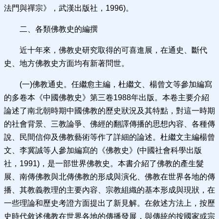
法門與禪宗》，武漢出版社，1996)。
二、各類佛教史的編撰
近十年來，佛教史研究取得的可喜進展，在通史、斷代
史、地方佛教史方面均有新著問世。
(一)佛教通史。任繼愈主編，杜繼文、楊曾文等參加編寫
的多卷本《中國佛教史》第三卷1988年出版。本卷主要介紹
論述了南北朝時期中國佛教的歷史狀況及其特點，對這一時期
的社會背景、三教論爭、佛經的翻譯傳播的思想內容、各種傳
說、民間信仰及佛教藝術等作了詳細的論述。杜繼文主編楊曾
文、李冀誠等人參加編寫的《佛教史》(中國社會科學出版
社，1991)，是一部世界佛教史。本書介紹了佛教的產生髮
展、南傳佛教與北傳佛教的形成與演化、佛教在世界各地的傳
播、其教義教理的主要內容、宗教組織的基本形成與現狀，在
一些理論和歷史考證方面提出了新見解。在敘述方法上，按歷
史時代敘述佛教在世界各地的傳播發展，與傳統的按國家或宗