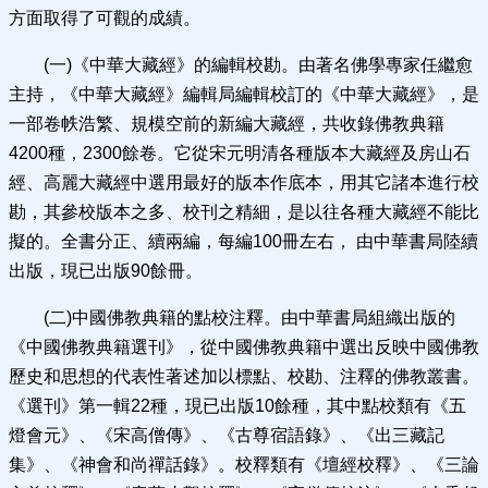
方面取得了可觀的成績。
(一)《中華大藏經》的編輯校勘。由著名佛學專家任繼愈
主持，《中華大藏經》編輯局編輯校訂的《中華大藏經》，是
一部卷帙浩繁、規模空前的新編大藏經，共收錄佛教典籍
4200種，2300餘卷。它從宋元明清各種版本大藏經及房山石
經、高麗大藏經中選用最好的版本作底本，用其它諸本進行校
勘，其參校版本之多、校刊之精細，是以往各種大藏經不能比
擬的。全書分正、續兩編，每編100冊左右， 由中華書局陸續
出版，現已出版90餘冊。
(二)中國佛教典籍的點校注釋。由中華書局組織出版的
《中國佛教典籍選刊》，從中國佛教典籍中選出反映中國佛教
歷史和思想的代表性著述加以標點、校勘、注釋的佛教叢書。
《選刊》第一輯22種，現已出版10餘種，其中點校類有《五
燈會元》、《宋高僧傳》、《古尊宿語錄》、《出三藏記
集》、《神會和尚禪話錄》。校釋類有《壇經校釋》、《三論