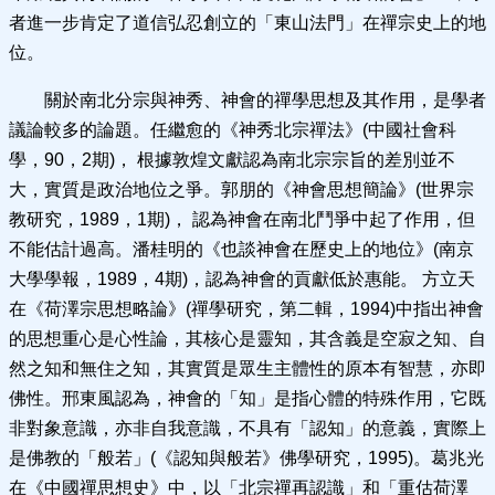
者進一步肯定了道信弘忍創立的「東山法門」在禪宗史上的地
位。
關於南北分宗與神秀、神會的禪學思想及其作用，是學者
議論較多的論題。任繼愈的《神秀北宗禪法》(中國社會科
學，90，2期)， 根據敦煌文獻認為南北宗宗旨的差別並不
大，實質是政治地位之爭。郭朋的《神會思想簡論》(世界宗
教研究，1989，1期)， 認為神會在南北鬥爭中起了作用，但
不能估計過高。潘桂明的《也談神會在歷史上的地位》(南京
大學學報，1989，4期)，認為神會的貢獻低於惠能。 方立天
在《荷澤宗思想略論》(禪學研究，第二輯，1994)中指出神會
的思想重心是心性論，其核心是靈知，其含義是空寂之知、自
然之知和無住之知，其實質是眾生主體性的原本有智慧，亦即
佛性。邢東風認為，神會的「知」是指心體的特殊作用，它既
非對象意識，亦非自我意識，不具有「認知」的意義，實際上
是佛教的「般若」(《認知與般若》佛學研究，1995)。葛兆光
在《中國禪思想史》中，以「北宗禪再認識」和「重估荷澤