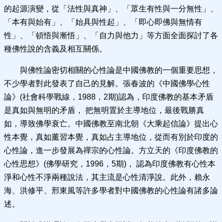
的起源演變，從「法性與真神」、「眾生有性與一分無性」、
「本有與始有」、「始具與性起」、「即心即佛與無情有
性」、「頓悟與漸悟」、「自力與他力」等方面全面探討了各
種佛性說的含義及相互關係。
與佛性論密切相關的心性論是中國佛教的一個重要思想，
不少學者對此發表了自己的見解。張春波的《中國佛學心性
論》(社會科學戰線，1988，2期)認為，印度佛教的基本矛盾
是真如與無明的矛盾， 把無明置於主導地位，最後戰勝真
如，導致佛學衰亡。中國佛教至南北朝《大乘起信論》提出心
性本覺，真如薰習本覺，真如占主導地位，從而有別於印度的
心性論，進一步發展為禪宗的心性論。方立天的《印度佛教的
心性思想》(佛學研究，1996，5期)， 認為印度佛教有心性本
淨和心性不淨兩種說法，其主流是心性清淨說。此外，賴永
海、洪修平、邢東風等許多學者對中國佛教的心性論有諸多論
述。