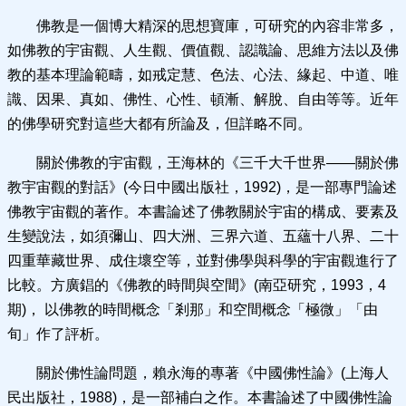
佛教是一個博大精深的思想寶庫，可研究的內容非常多，
如佛教的宇宙觀、人生觀、價值觀、認識論、思維方法以及佛
教的基本理論範疇，如戒定慧、色法、心法、緣起、中道、唯
識、因果、真如、佛性、心性、頓漸、解脫、自由等等。近年
的佛學研究對這些大都有所論及，但詳略不同。
關於佛教的宇宙觀，王海林的《三千大千世界——關於佛
教宇宙觀的對話》(今日中國出版社，1992)，是一部專門論述
佛教宇宙觀的著作。本書論述了佛教關於宇宙的構成、要素及
生變說法，如須彌山、四大洲、三界六道、五蘊十八界、二十
四重華藏世界、成住壞空等，並對佛學與科學的宇宙觀進行了
比較。方廣錩的《佛教的時間與空間》(南亞研究，1993，4
期)， 以佛教的時間概念「剎那」和空間概念「極微」「由
旬」作了評析。
關於佛性論問題，賴永海的專著《中國佛性論》(上海人
民出版社，1988)，是一部補白之作。本書論述了中國佛性論