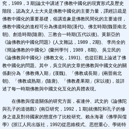
究，1989，3 期)論文中講述了佛教中國化的現實形式及歷史
階段，認為文人士大夫是佛教中國化的主要力量，譯經註疏是
佛教中國化的重要基礎，俗講造象是佛教民間化的主要途徑，
佛教中國化的進程可分為佛道時期(漢代)、佛玄時期(魏晉南北
朝)、創造時期(隨唐)、三教合一時期(五代以後)。黃新亞的
《論佛教的中國化問題》(人文雜誌，1989，2期)、 李尚全的
《簡論佛教的中國化》(蘭州學刊，1989，8期)、 吳立民的
《論佛教與中國化》(佛教文化，1991)、也從巨觀上論述了佛
教中國化的問題。其中，吳立民的文章把佛教與中國文化的關
係劃分為「佛教傳入期」(漢魏)、「佛教成長期」(兩晉南北
朝)、「佛教成熟期」(隨唐)、「佛教產果期」(宋以後)，並詳
述了每一時期佛教與中國文化互化的具體表現。
在佛教與儒道關係的研究方面，崔連仲、武文的《論佛陀
與孔子的道德觀》(南亞研究，1992，1 期)就佛陀和孔子的修
身之道及對待國家的態度作了比較研究。賴永海著《佛學與儒
學》(浙江人民出版社，1992)從思維模式、思想重心、學術特