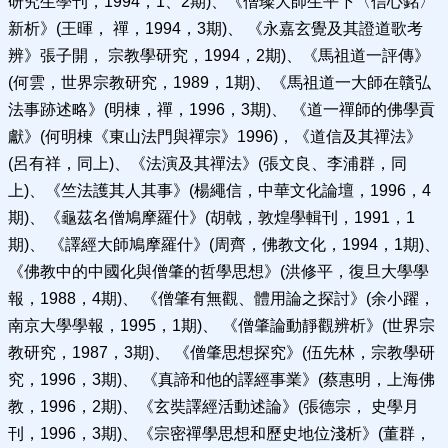
研究生學刊，1994，1、2期)、《僧璨大師生平下〈信心銘〉
新析》(王暉， 禪，1994，3期)、 《永嘉玄覺及其證道歌考
辨》張子開， 宗教學研究，1994，2期)、《馬祖道一評傳》
(何雲，世界宗教研究，1989，1期)、《馬祖道一大師在贛弘
法事跡述略》(明棟，禪，1996，3期)、 《道一禪師的佛學貢
獻》(何明棟《東山法門與禪宗》1996)，《道信及其禪法》
(呂有祥，同上)、《法演及其禪法》(張文良、李浦群，同
上)、《竺法護其人其事》(楊繩信，中華文化論壇，1996，4
期)、《龜茲名僧鳩摩羅什》(胡戟，敦煌學輯刊，1991，1
期)、 《譯經大師鳩摩羅什》(周齊，佛教文化，1994，1期)、
《佛教中的中國化與僧肇的哲學思想》(洪修平，復旦大學學
報，1988，4期)、 《僧肇有無觀、體用論之探討》(余小躍，
南京大學學報，1995，1期)、 《僧肇論動靜觀辨析》(世界宗
教研究，1987，3期)、 《僧肇思想探究》(伍先林，宗教學研
究，1996，3期)、 《真諦和他的譯經事業》(蔡惠明，上海佛
教，1996，2期)、《玄奘譯經活動述論》(張德宗， 史學月
刊，1996，3期)、《宗密禪學思想和歷史地位淺析》(董群，