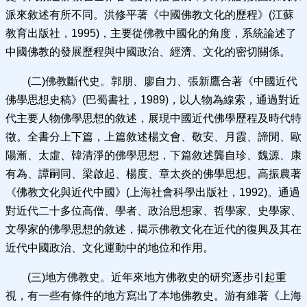
派來敘述有所不同。洪修平著《中國佛教文化的歷程》(江蘇
教育出版社，1995)，主要從佛教中國化的角度，系統論述了
中國佛教的發展歷程與中國政治、經濟、文化的密切關係。
(二)佛教斷代史。郭朋、廖自力、張新鷹合著《中國近代
佛學思想史稿》(巴蜀書社，1989)，以人物為線索，通過對近
代主要人物佛學思想的敘述，展現中國近代佛學歷程及時代特
徵。全書分上下篇，上篇敘述楊文會、敬安、月霞、諦閒、歐
陽漸、太虛、韓清淨的佛學思想，下篇敘述龔自珍、魏源、康
有為、譚嗣同、梁啟起、楊度、章太炎的佛學思想。高振農著
《佛教文化與近代中國》(上海社會科學出版社，1992)。通過
對近代二十多位高僧、學者、政治思想家、哲學家、史學家、
文學家的佛學思想的敘述，揭示佛教文化在近代的復興及其在
近代中國政治、文化運動中的地位和作用。
(三)地方佛教史。近年來地方佛教史的研究逐步引起重
視，有一些有條件的地方寫出了本地佛教史。游有維著《上海