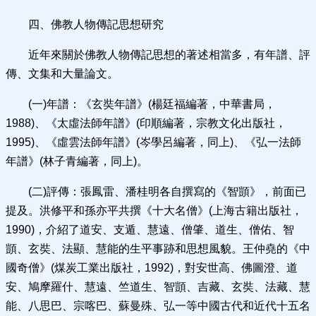
四、佛教人物傳記思想研究
近年來關於佛教人物傳記思想的著述相當多，有年譜、評
傳、文集和大量論文。
(一)年譜：《玄奘年譜》(楊廷福編著，中華書局，
1988)、《太虛法師年譜》(印順編著，宗教文化出版社，
1995)、《虛雲法師年譜》(岑學呂編著，同上)、《弘一法師
年譜》(林子青編著，同上)。
(二)評傳：張鳳雷、潘桂明各自撰寫的《智顗》，前面已
提及。洪修平和孫亦平共撰《十大名僧》(上海古籍出版社，
1990)，介紹了道安、支遁、慧遠、僧肇、道生、僧佑、智
顗、玄奘、法顯、慧能的生平事跡和思想風貌。王仲堯的《中
國奇僧》(煤炭工業出版社，1992)，對安世高、佛圖澄、道
安、鳩摩羅什、慧遠、竺道生、智顗、吉藏、玄奘、法藏、慧
能、八思巴、宗喀巴、蘇曼殊、弘一等中國古代和近代十五名