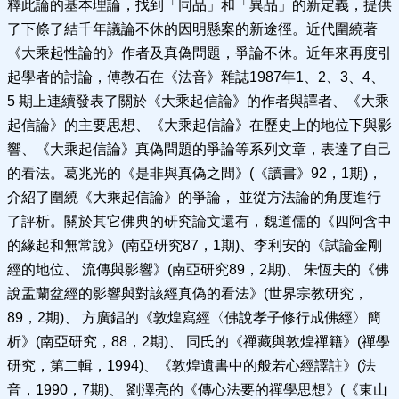
釋此論的基本理論，找到「同品」和「異品」的新定義，提供
了下條了結千年議論不休的因明懸案的新途徑。近代圍繞著
《大乘起性論的》作者及真偽問題，爭論不休。近年來再度引
起學者的討論，傅教石在《法音》雜誌1987年1、2、3、4、
5 期上連續發表了關於《大乘起信論》的作者與譯者、《大乘
起信論》的主要思想、《大乘起信論》在歷史上的地位下與影
響、《大乘起信論》真偽問題的爭論等系列文章，表達了自己
的看法。葛兆光的《是非與真偽之間》(《讀書》92，1期)，
介紹了圍繞《大乘起信論》的爭論， 並從方法論的角度進行
了評析。關於其它佛典的研究論文還有，魏道儒的《四阿含中
的緣起和無常說》(南亞研究87，1期)、李利安的《試論金剛
經的地位、 流傳與影響》(南亞研究89，2期)、 朱恆夫的《佛
說盂蘭盆經的影響與對該經真偽的看法》(世界宗教研究，
89，2期)、 方廣錩的《敦煌寫經〈佛說孝子修行成佛經〉簡
析》(南亞研究，88，2期)、 同氏的《禪藏與敦煌禪籍》(禪學
研究，第二輯，1994)、《敦煌遺書中的般若心經譯註》(法
音，1990，7期)、 劉澤亮的《傳心法要的禪學思想》(《東山