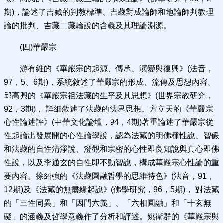
期)，論述了吉藏的判教標準、吉藏對成論師和地論師判教理
論的批判、吉藏二藏輪說的含義及其理論淵源。
(四)華嚴宗
游有維的《華嚴宗的起源、傳承、演變與復興》(法音，
97，5、6期)，系統敘述了華嚴宗的形成、流傳及思想內容。
邱高興的《華嚴宗祖法藏的生平及其思想》(世界宗教研究，
92，3期)， 詳細敘述了法藏的法界思想。方立天的《華嚴宗
心性論述評》(中華文化論壇，94，4期)著重論述了華嚴宗從
性起論出發展開的心性論學說，認為法藏的明佛種性說、智儼
和法藏的自性清淨說、澄觀和宗密的心性即良知說與真心即佛
性說，以及李通玄的自性即不動智說，構成華嚴宗心性論的重
要內容。徐紹強的《法藏圓融哲學的思維特色》(法音，91，
12期)及《法藏的無盡緣起說》(佛學研究，96，5期)， 對法藏
的「三性同異」和「因門六義」、「六相圓融」和「十玄無
礙」的涵義及哲學意義作了分析和評述。姚衛群的《華嚴宗與