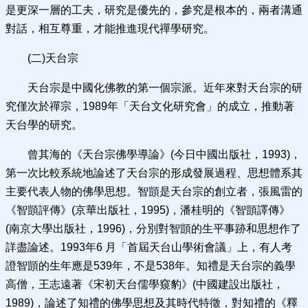
是更深一層的工夫，研究是優先的，參究是根本的，兩者溝通
對話，相互尊重，才能推進現代禪學研究。
(二)天台宗
天台宗是中國化佛教的第一個宗派。近年來對天台宗的研
究僅次於禪宗，1989年「天台文化研究會」的成立，推動著
天台學的研究。
曾其海的《天台宗佛學導論》(今日中國出版社，1993)，
第一次比較系統地論述了天台宗的形成發展過程、思想體系其
主要代表人物的佛學思想。智顗是天台宗的創立者，張風雷的
《智顗評傳》(京華出版社，1995)，潘桂明的《智顗譯傳》
(南京大學出版社，1996)，分別對智顗的生平事跡和思想作了
詳盡論述。1993年6 月「首屆天台山學術會議」上，有人考
證智顗的生年應是539年，不是538年。知禮是天台宗的義學
高僧，王志遠著《宋初天台儒學窺豹》(中國建設出版社，
1989)，論述了知禮的佛學思想及其時代特徵，對知禮的《釋