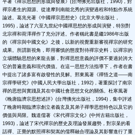
平著《禪宗思想的形成與發展》(台灣佛光出版社，1990)，對
禪宗產生的淵源、從達摩到南能北秀的演變過程和特點作系統
論述。葛兆光著《中國禪宗思想史》(北京大學出版社，
1995)，論述了六至九世紀中國禪思想的形成與演變，特別對
北宗禪和荷澤禪作了充分評述。作者稱此書是繼1986年出版
的《禪宗與中國文化》之後，以新的視覺重新審視禪宗的研究
成果。所謂新視角，即用審慎的態度對待禪宗史料，以禪宗的
立埸體驗思想的來龍去脈，對禪思想意義的評價不要過於誇大
它的普遍意義和現代價值。在這一思想方法指導下，作者在書
中提出了諸多富有啟發性的見解。邢東風著《禪悟之道——南
宗禪學研究》(中國人民大學出版社，1992)，著重探討了南宗
禪的思想與實踐及其在中國社會思想文化的關係。杜寒風著
《晚唐臨濟宗思想述評》(台灣佛光出版社，1994)，集中評述
了晚唐時期臨濟宗創立者義玄及其弟子禪學思想特色以及它的
價值與局限。魏道儒著《宋代禪宗文化》(中州古籍出版社，
1993)，論述了宋代禪宗的歷史及理論發展趨勢，對宗杲的看
話禪、正覺的默照禪和契嵩的儒釋融合理論及其影響進行了重