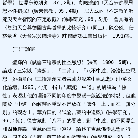
哲學》(世界宗教研究，87，2期)、 胡曉光的《天台宗佛學思
想本性初探》(廣東佛教，95，4期)、 屈大成的《不定教的源
流與天台智顗的不定教觀》(佛學研究，96，5期)， 曾其海的
《智顗天台與德國古典哲學的比較研究》(同上)，陳公餘、任
林豪著《天台宗與國清寺》(中國建築工業出版社，1991)等。
(三)三論宗
聖輝的《試論三論宗的性空思想》(法音，1990，5期)，
論述了三宗以「緣起」、「二諦」、「八不中道」論證性空思
想。姚衛群的《三論宗創立者吉藏與般若中觀思想》(中華文
化論壇。1995，4期)，指出吉藏把「中道」的解釋為「佛
性」表現出他的理論不同於印度中觀派一般說法的特點，但他
關於「中道」的解釋的重點不是放在「佛性」上，而在「無分
別」的觀念上。華方田的《試論吉藏的中道觀》(佛學研究，
96，5期)，從吉藏對「八不」的看法，對「中道」的不同界定
和四種釋義、吉藏的三種中道說，論述了吉藏佛學思想的特
徵。同氏的《吉藏二藏三輪的判教理論》(佛學研究，93，2