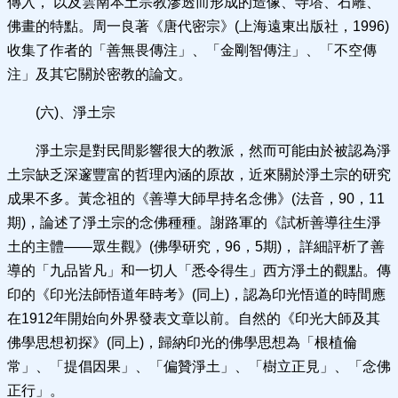
傳入， 以及雲南本土宗教滲透而形成的造像、寺塔、石雕、
佛畫的特點。周一良著《唐代密宗》(上海遠東出版社，1996)
收集了作者的「善無畏傳注」、「金剛智傳注」、「不空傳
注」及其它關於密教的論文。
(六)、淨土宗
淨土宗是對民間影響很大的教派，然而可能由於被認為淨
土宗缺乏深邃豐富的哲理內涵的原故，近來關於淨土宗的研究
成果不多。黃念祖的《善導大師早持名念佛》(法音，90，11
期)，論述了淨土宗的念佛種種。謝路軍的《試析善導往生淨
土的主體——眾生觀》(佛學研究，96，5期)， 詳細評析了善
導的「九品皆凡」和一切人「悉令得生」西方淨土的觀點。傳
印的《印光法師悟道年時考》(同上)，認為印光悟道的時間應
在1912年開始向外界發表文章以前。自然的《印光大師及其
佛學思想初探》(同上)，歸納印光的佛學思想為「根植倫
常」、「提倡因果」、「偏贊淨土」、「樹立正見」、「念佛
正行」。