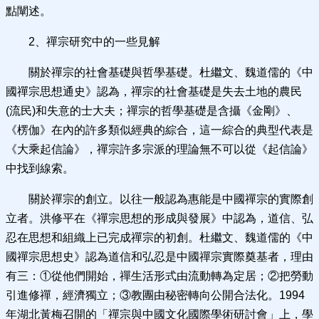
點闡述。
2、禪宗研究中的一些見解
關於禪宗的社會基礎與哲學基礎。杜繼文、魏道儒的《中
國禪宗思想通史》認為，禪宗的社會基礎是失去土地的農民
(流民)和失意的士大夫；禪宗的哲學基礎是含攝《金剛》、
《楞伽》在內的許多類似經典的綜合，這一綜合的典型代表是
《大乘起信論》，禪宗許多宗派的理論無不可以從《起信論》
中找到線索。
關於禪宗的創立。以往一般認為惠能是中國禪宗的實際創
立者。洪修平在《禪宗思想的形成與發展》中認為，道信、弘
忍在思想和組織上已完成禪宗的初創。杜繼文、魏道儒的《中
國禪宗思想史》認為道信和弘忍是中國禪宗實際奠基者，理由
有三：①從他們開始，禪生活形式由流動轉為定居；②把勞動
引進修禪，經濟獨立；③教團由秘密轉向公開合法化。1994
年湖北黃梅召開的「禪宗與中國文化國際學術研討會」上，學