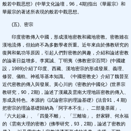
般若中觀思想》(中華文化論壇，96，4期)指出《華嚴宗》和
華嚴宗的著述所表現的般若中觀思想。
(五)、密宗
印度密教傳入中國，形成漢地密教和藏地密教。密教雖在
漢地流傳，但始終不為多數學者所重。近年來由於佛教研究的
復興和氣功等原因，引起人們對密教的興趣，介紹和論述密教
的論著日益增多。李冀誠、丁明夷《佛教密宗百問》(中國建
設，1989)介紹了印度、西藏、漢地密宗的形成發展、義理、
修習、儀軌、神祗等基本知識。《中國密教史》介紹了魏晉至
近代密教的傳入與發展。黃心川的《密教的中國化》(世界宗
教研究，90，2期)，論述了漢藏及雲南大理地區密教的傳入、
形成及特色。本源的《試論密宗的理論基礎》(法音91，4 期)
把密宗的理論基礎歸納為「阿字本不生」、二部曼荼羅」、
「六大起緣」、「四曼不離」、「三離瑜」。舒家驊、何永福
的《雲南大理的密教》(佛學研究，93，2期)，論述了密教的