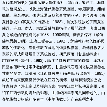
近代佛教簡史》(華東師範大學出版社，1988)，敘述了上海佛
教的發展歷史，以及上海近代佛教宗派團體、寺廟講堂、組織
機構、著名僧尼、佛典流通及慈善事業的狀況。史金波著《西
夏佛教史》(寧夏人民出版社，1988)，首次系統敘述了西夏的
佛經、寺廟、僧人、宗派及佛教藝術作了展開敘述，考證出西
夏之藏經的譯經時間在1038—1090年間。班班多傑著《藏傳
佛教思想史綱》(上海三聯書店，1992)，對佛教的輸入隆盛與
苯教的佛教化、漢化佛教在藏地的傳播與影響、藏傳佛教各大
宗派的形成與發展作了系統論述。胡思厚著《甘肅佛教史》
(甘肅民族出版社，1993)，論述了佛教在甘肅的首傳、漢魏至
民國各個時代甘肅佛教的概況、甘肅佛教石窟與塔以及佛教在
甘肅的發展。韓溥著《江西佛教史》(光明日報出版社，1995)
敘述了自東漢至當代佛教在江西的初傳、發展和延續的歷史，
詳盡敘述了淨土宗以及禪宗五家七宗在江西的弘傳及宗風，介
紹了江西佛教對境外的影響。由海峽兩岸學者共同發起的、由
各地佛教史構成的多卷本《中華佛教史》亦在編撰之中。