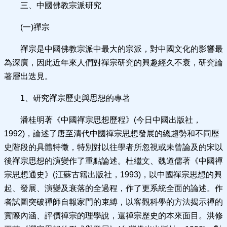
三、中國佛教宗派研究
(一)禪宗
禪宗是中國佛教宗派中最大的宗派，對中國文化的影響最
為深廣，因此近年來人們對禪宗研究的興趣經久不衰，研究論
著層出迭見。
1、研究禪宗歷史與思想的專著
潘桂明著《中國禪宗思想歷程》(今日中國出版社，
1992)，論述了唐至清代中國禪宗思想發展的總趨勢和不同歷
史階段的具體特徵，特別對以往學者所忽視或未曾論及的宋以
後禪宗思想的演變作了重點論述。杜繼文、魏道儒著《中國禪
宗思想通史》(江蘇古籍出版社，1993)，以中國禪宗思想的興
起、發展、演變及衰落的全過程，作了更系統全面的論述。作
者試圖突破禪師自報家門的束縛，以客觀科學的方法揭示禪的
實際內涵、評價禪宗的理學說，還禪宗歷史的本來面目。洪修