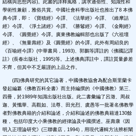
結構與思想內容)。此書的譯釋風格，講求通俗性、知識性和
學術性兼顧，雅俗共賞。中國社會科學出版社也推出了8 本佛
典今譯，即：《寶積經》今譯、《法華經》今譯、《維摩詰
經》今譯、《淨土諸經》今譯、《勝鬈經》今譯、《金剛經》
今譯、《圓覺經》今譯。廣東佛教編輯部也出版了《六祖壇
經》、《無量壽經》及《圓覺經》的今譯。此外有周紹良的
《百喻經今譯》(中華書局，1993)、郭鵬等譯註的《佛國記譯
註》(長春出版社，1995)等。上述佛典譯註中，譯註質量參差
不齊，但其中不乏嚴謹的上品之作。
(四)佛典研究的其它論著，中國佛教協會為配合斯里蘭卡
發起編纂《佛教百科全書》而主持編撰的《中國佛教》第三、
四冊，於1989年知識出版社出版。此二書彙編了呂澂、周叔
迦、黃懺華、高觀如、法尊、田光烈、虞愚等一批著名佛教學
者對佛教典籍的介紹和論述，介紹和論述的佛教典籍達130餘
種， 包括印度大小乘佛教的經律論及中國撰述。巫壽康《因
明入正理論研究》(三聯書店，1994)，用現代邏輯方法辨析闡