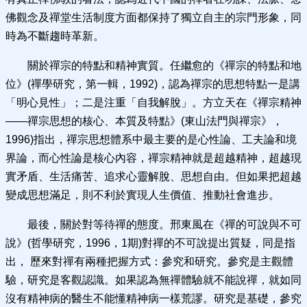
佛觀念及禪堂生活制度方面都保持了獨立自主的宗門形象，同
時為不斷趨時革新。
關於禪宗的特點和精神實質。任繼愈的《禪宗的特點和地
位》(禪學研究，第一輯，1992)，認為禪宗的思想特點一是講
「明心見性」；二是注重「自我解脫」。方立天在《禪宗精神
——禪宗思想的核心、本質及特點》(東山法門與禪宗》，
1996)指出，禪宗思想體系中最主要的是心性論、工夫論和境
界論，而心性論是核心內容，禪宗精神就是超越精神，超越現
實矛盾、生活痛苦、追求心靈解脫、思想自由。但如果把超越
變成思想滿足，則不利於實現人生價值、推動社會進步。
最後，關於對等待禪的態度。邢東風在《禪的可說與不可
說》(哲學研究，1996，1期)對禪的不可說提出質疑，同是指
出， 歷來對禪有兩種把握方式：參究和研究。參究是主觀體
驗，研究是客觀認識。如果認為無禪體驗就不能說禪，就如同
沒有精神病的醫生不能懂精神病一樣荒謬。研究是基礎，參究