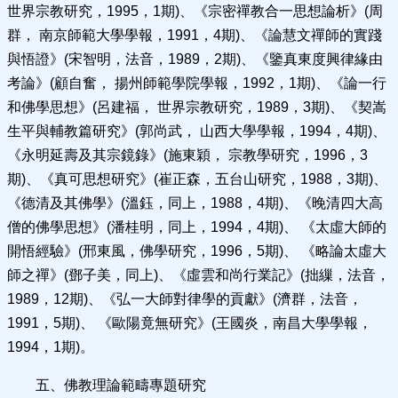
世界宗教研究，1995，1期)、《宗密禪教合一思想論析》(周
群， 南京師範大學學報，1991，4期)、《論慧文禪師的實踐
與悟證》(宋智明，法音，1989，2期)、《鑒真東度興律緣由
考論》(顧自奮， 揚州師範學院學報，1992，1期)、《論一行
和佛學思想》(呂建福， 世界宗教研究，1989，3期)、《契嵩
生平與輔教篇研究》(郭尚武， 山西大學學報，1994，4期)、
《永明延壽及其宗鏡錄》(施東穎， 宗教學研究，1996，3
期)、《真可思想研究》(崔正森，五台山研究，1988，3期)、
《德清及其佛學》(溫鈺，同上，1988，4期)、《晚清四大高
僧的佛學思想》(潘桂明，同上，1994，4期)、 《太虛大師的
開悟經驗》(邢東風，佛學研究，1996，5期)、 《略論太虛大
師之禪》(鄧子美，同上)、《虛雲和尚行業記》(拙繅，法音，
1989，12期)、《弘一大師對律學的貢獻》(濟群，法音，
1991，5期)、 《歐陽竟無研究》(王國炎，南昌大學學報，
1994，1期)。
五、佛教理論範疇專題研究