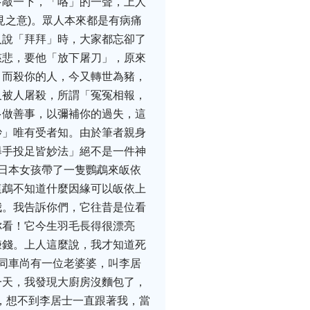
多敲一下，「咯」的一聲，上人
見之意)。眾人本來都是有病痛
人說「拜拜」時，大家都忘卻了
慈悲，要他「放下屠刀」，原來
，而殺你的人，今又轉世為豬，
又被人屠殺，所謂「冤冤相報，
多做善事，以彌補你的過失，這
妙」唯有受者知。由於筆者親身
舉手投足皆妙法」絕不是一件神
日本女孩帶了一隻鸚鵡來皈依
這鵡不知道什麼因緣可以皈依上
我。我告訴你們，它往昔是位看
你看！它今生羽毛長得很漂亮
賺錢。上人這麼說，我才知道死
同車尚有一位老婆婆，叫李居
一天，我發現大廚房沒麵包了，
，想不到李居士一直跟著我，當