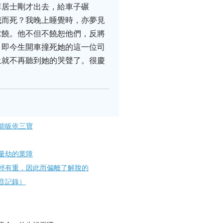
李居士剛才出去，給車子碾
我而死？我晚上睡覺時，亦夢見
求饒。他不但不饒恕他們，反將
，即今生開車撞死她的這一位司
上就不再聽到她的哭聲了。很慶
能皈依三寶
量劫的業障
輕有重，因此而偏離了解脫的
音記錄）