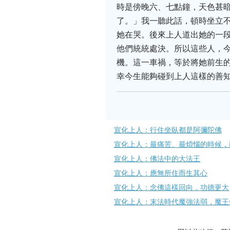
時是傍晚六、七點鐘，天色甚
了。」我一聽此話，頓時坐立
她在哭。後來上人道出她的一
他們統統處決。所以這些人，
機。這一車禍，等於將她前生
幸今生能夠碰到上人這樣的善
宣化上人：行住坐臥都是阿彌陀佛
宣化上人：最痛苦、最煩惱的時候，
宣化上人：佛法中的大法王
宣化上人：應無所住而生其心
宣化上人：念佛這樣回向，功德更大
宣化上人：末法時代魔強法弱，魔王