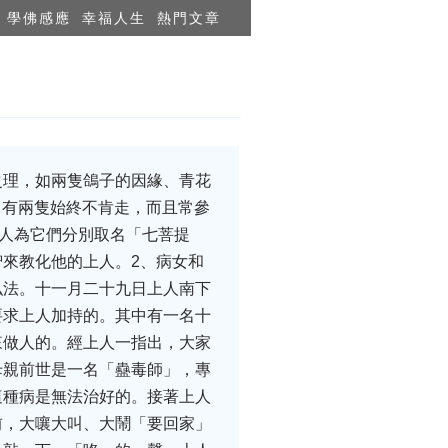
學佛感應
幸福人生
熱門文章
之理，如兩隻鴿子的因緣、青花
，有兩隻始終不肯走，而且常參
上人為它們分別取名「七菩提
來教化他的上人。2、病女和
弘法。十一月二十九日上人南下
要求上人加持的。其中有一名十
來做人的。經上人一指出，大家
母親前世是一名「蠱毒師」，專
這種病是無法治好的。接著上人
前，大嚷大叫、大鬧「要回家」