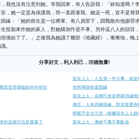
暗，我也沒有注意到她。等我回來，有人告訴我：「妳知道嗎？
不安，她一定是為保護我，而一直跟著我。她這一死，豈不是替
段因緣：「她的前生是一位將軍。有八員部下，因戰敗向他謝罪
今生投胎來作她的家人，對她橫加忤逆不孝。另外這八人的頭目
的宿債給了了。」之後我為她誦了幾部《地藏經》，漸漸地，晚
知識。
分享好文，利人利己，功德無量!
宣化上人：人生第一件大事，就是
觀世音菩薩能給你作依怙
坦然禪師悟道因緣
宣化上人：這種打坐姿勢能消滅無
佛言：人有四種因緣，對其貪愛有
楞嚴咒全文注音（根據宣化上人錄
使的這個方法是最毒了
宣化上人：佛經千萬不要亂放