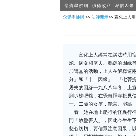
念覺學佛網
積德改命
深信因果
念覺學佛網
>>
法師開示
>> 宣化上人
宣化上人經常在講法時用
蛇、病女和屠夫、鸚鵡的因緣等
加講堂的活動，上人在解釋這兩
分」和「十二因緣」，「七菩
屠夫的因緣一九八八年冬，上
到叭株吧轄，在覺慧禪寺接見
一、二歲的女孩，能言、能跳
一看，她在地上爬行的怪異行
門「放蠱害人」，因此今生生
悲心切切，要信眾注意因果，