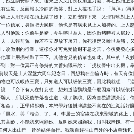
下，她立刻安靜下來。後來上人又用拐杖加重力氣，再在她頭上
有生氣，反而報以冷靜的微笑，對上人搖搖手說：「拜拜」(再
一經上人用拐杖在頭上敲了幾下、立刻安靜下來，又理智地對上
有一位信眾，身軀肥大臃腫，他也是有病求見上人加持的。上人
上人對他說：你前生是豬，今生轉世為人，因你做豬時被人屠殺
屠夫，以報前冤，你若不立即放下屠刀，你死後定又輪世為豬，
刀，改做別的行業，這樣你才可免受輪迴不息之苦，今後要發心
在他頭上用拐杖敲了三下。其他會見的信眾也如此。其中的「玄
悟到：對一位真正有修持的大善知識來說：「拐杖聲中出玄機，
緣前幾天是上人涅盤六周年紀念日，回想我在金輪寺時，有天有位
動物也可以皈依三寶，只知道人可以皈依三寶，因此我就想：「
即說：「台下有人在打妄想，想知道這鸚鵡是什麼因緣可以皈依
語騙人，所以死後墮落畜生道，做了鸚鵡。因為喜歡講漂亮話，
「相命」，正學得起勁，本想學好後掛牌講些不實在的江湖話好
學「風水」與「相命」了。4、李居士的宿緣在我來聖城的路上，
以其高齡，不能我來照顧她，反叫她來照顧我，很叫我慚愧。有
─任何人出山門，皆須結伴而行。我獨自趕往山門外的小店買麵包