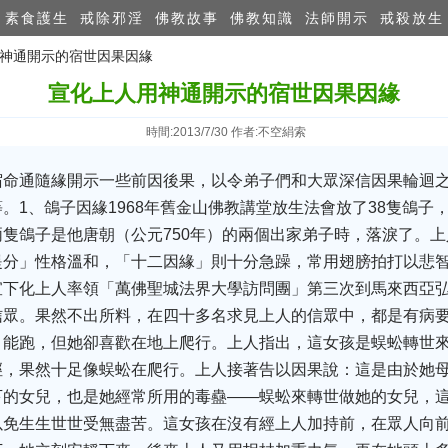
素食護生
戒除邪淫
佛教故事
佛教知識
法師開示
戒殺放生
用神通開示的宿世因果因緣
宣化上人用神通開示的宿世因果因緣
時間:2013/7/30 作者:不空絹索
宿命通隨緣開示一些前因後果，以令弟子們和大眾深信因果輪迴
。1、鴿子因緣1968年舊金山佛教講堂放生法會放了38隻鴿子
隻鴿子是他唐朝（公元750年）的兩個出家弟子時，落淚了。
提分」性格溫和，「十二因緣」則十分急躁，常用翅膀拍打以悲智
宣下化上人率領「萬佛聖城法界大學訪問團」第三次到馬來西亞
信眾。果然不出所料，在四十多名求見上人的信眾中，都是有病
、能跑，但她卻喜歡在地上爬行。上人指出，這女孩是蜈蚣轉世
徑，果然十足像蜈蚣在爬行。上人接著告以因果說：這是由於她
下的女兒，也是她經常所用的毒蠱——蜈蚣來轉世做她的女兒，
以免生生世世受無盡苦。這女孩在沒有經上人加持前，在眾人向