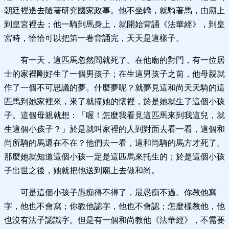
朝廷裡邊去隨著研究國家政事。他不坐轎，就騎著馬，由廟上
到皇宮裡去；他一騎到馬身上，就開始背誦《法華經》，到皇
宮時，恰恰可以把第一卷背誦完，天天是這樣子。
有一天，這匹馬忽然間就死了。在他廟的對門，有一位居
士的家裡剛好生了一個男孩子；在生這男孩子之前，他母親就
作了一個不可思議的夢。什麼夢呢？就夢見這和尚天天騎的這
匹馬到她家裡來，來了就撞她的懷裡，於是她就生了這個小孩
子。這個母親就想：「喔！怎麼我看見這匹馬來到我這兒，就
生這個小孩子？」於是就叫家裡的人到對面去看一看，這個和
尚所騎的馬還在不在？他們去一看，這和尚騎的馬方才死了。
那麼她就知道這個小孩一定是這匹馬來托生的；於是這個小孩
子出世之後，她就把他送到廟上去做和尚。
可是這個小孩子愚痴得不得了，最愚痴不過。你教他寫
字，他也不會寫；你教他認字，他也不會認；怎麼樣教他，他
也沒有法子認識字。但是有一個和尚教他《法華經》，不需要