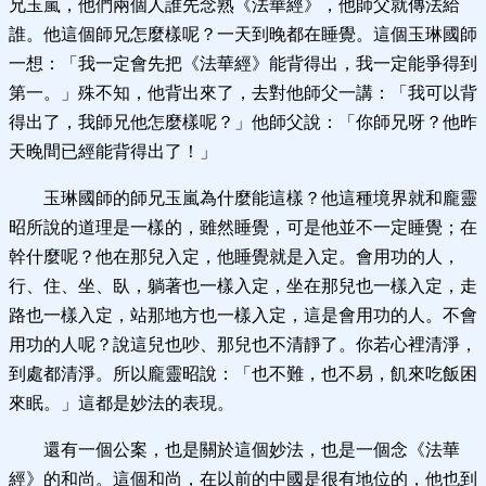
兄玉嵐，他們兩個人誰先念熟《法華經》，他師父就傳法給
誰。他這個師兄怎麼樣呢？一天到晚都在睡覺。這個玉琳國師
一想：「我一定會先把《法華經》能背得出，我一定能爭得到
第一。」殊不知，他背出來了，去對他師父一講：「我可以背
得出了，我師兄他怎麼樣呢？」他師父說：「你師兄呀？他昨
天晚間已經能背得出了！」
玉琳國師的師兄玉嵐為什麼能這樣？他這種境界就和龐靈
昭所說的道理是一樣的，雖然睡覺，可是他並不一定睡覺；在
幹什麼呢？他在那兒入定，他睡覺就是入定。會用功的人，
行、住、坐、臥，躺著也一樣入定，坐在那兒也一樣入定，走
路也一樣入定，站那地方也一樣入定，這是會用功的人。不會
用功的人呢？說這兒也吵、那兒也不清靜了。你若心裡清淨，
到處都清淨。所以龐靈昭說：「也不難，也不易，飢來吃飯困
來眠。」這都是妙法的表現。
還有一個公案，也是關於這個妙法，也是一個念《法華
經》的和尚。這個和尚，在以前的中國是很有地位的，他也到