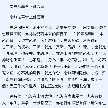
南無法華會上佛菩薩
南無法華會上佛菩薩
在這個時候，還不能停止，還要用功修行；用功修行修得
怎麼樣子呢？修得能見著本來的面目了──在禪宗裡頭叫「本
來面目」，你本來是一個什麼樣子；在天台教，這叫得到「一
心三諦」的境界。三諦，就是「真諦、俗諦、中諦」，也就是
「真諦理、俗諦理、中諦理」。在淨土法門裡頭來說，後世大
德將念佛至「一心不亂」，分為「事一心不亂」和「理一心不
亂」；得到了三諦，這就是「理一心不亂」。怎麼叫一心不亂
呢？這一心不亂的境界，就是你念「南無阿彌陀佛」，這一聲
「南無阿彌陀佛」，念得風也吹不透、雨也打不漏，成了一
個；盡三千大千世界，就在這念佛的一念裡頭包含著。
這時候，也沒有山河大地、也沒有房廊屋舍，也沒有我、
人、眾生、壽者，什麼都空了，你念佛念得想要停止這個念也