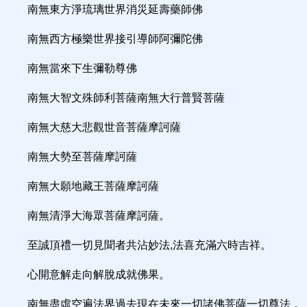
南無東方淨琉璃世界消災延壽藥師佛
南無西方極樂世界接引導師阿彌陀佛
南無當來下生彌勒尊佛
南無大智文殊師利菩薩南無大行普賢菩薩
南無大慈大悲觀世音菩薩摩訶薩
南無大勢至菩薩摩訶薩
南無大願地藏王菩薩摩訶薩
南無清淨大海眾菩薩摩訶薩。
至誠頂禮一切見聞者共沾妙法,法喜充滿六時吉祥。
心開意解走向解脫成就佛果。
南無盡虛空遍法界過去現在未來一切諸佛菩薩一切尊法，