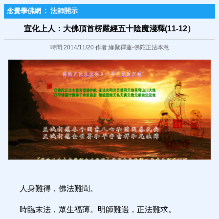
念覺學佛網
:
法師開示
宣化上人：大佛頂首楞嚴經五十陰魔淺釋(11-12）
時間:2014/11/20 作者:緣聚禪蓮-佛陀正法本意
人身難得，佛法難聞。
時臨末法，眾生福薄。明師難遇，正法難求。