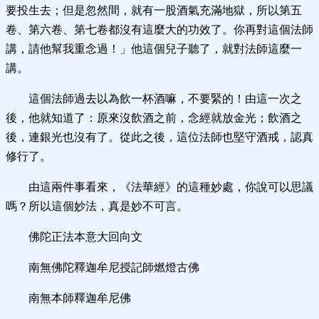
要投生去；但是忽然間，就有一股酒氣充滿地獄，所以第五
卷、第六卷、第七卷都沒有這麼大的功效了。你再對這個法師
講，請他幫我重念過！」他這個兒子聽了，就對法師這麼一
講。
這個法師過去以為飲一杯酒嘛，不要緊的！由這一次之
後，他就知道了：原來沒飲酒之前，念經就放金光；飲酒之
後，連銀光也沒有了。從此之後，這位法師也堅守酒戒，認真
修行了。
由這兩件事看來，《法華經》的這種妙處，你說可以思議
嗎？所以這個妙法，真是妙不可言。
佛陀正法本意大回向文
南無佛陀釋迦牟尼授記師燃燈古佛
南無本師釋迦牟尼佛