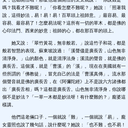
嗎？我看才不難呢！」「你看怎麼不難呢？」她說：「照著我
說，這得妙法，易！易！易！百草頭上祖師意。」最容易、最
容易、最容易了！怎麼易法呢？這所有一切的草木，都是佛的
心印法門、西來的妙意；祖師的心，都在那百草的頭上。
她又說：「翠竹黃花，無非般若。」說這竹子和花，都是
般若智慧的表現。蘇東坡說過：「溪聲儘是廣長舌，山色無非
清淨身。」山的顏色，就是清淨法身；溪流的聲音，就是佛的
廣長舌。這個溪，就是「曹溪」的「溪」。現在在美國就有一
些所謂的「佛教徒」，冒充自己的法是「曹溪真傳」。流水那
個聲音就是佛的廣長舌，在《阿彌陀經》上不是說六方諸佛都
出「廣長舌相」嗎？這都是廣長舌。山色無非清淨身，你說哪
個不是妙法？「一草一木都是妙法呀！有什麼難的？」龐婆這
樣講。
他們這老倆口子，一個就說「難」，一個就說「易」。龐
女靈照也說了幾句話，說什麼呢？她說：「也不難，也不易！