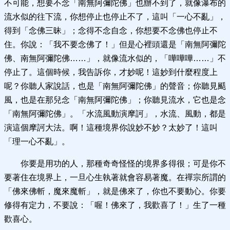
不可能，想要不念「南無阿彌陀佛」也辦不到了，就像瀑布的
流水似的往下流，你想停止也停止不了，這叫「一心不亂」，
得到「念佛三昧」；念得不念自念，你想要不念佛也停止不
住。你說：「我不要念佛了！」但是心裡頭還是「南無阿彌陀
佛、南無阿彌陀佛……」，就像流水似的，「嘩嘩嘩……」不
停止了。這個時候，我告訴你，才妙呢！這妙到什麼程度上
呢？你聽人家說話，也是「南無阿彌陀佛」的聲音；你聽見颳
風，也是在那兒念「南無阿彌陀佛」；你聽見流水，它也是念
「南無阿彌陀佛」。「水流風動演摩訶」，水流、風動，都是
演這個摩訶大法。啊！這種境界你說妙不妙？太妙了！這叫
「理一心不亂」。
你要是用功的人，那種奇奇怪怪的境界多得很；可是你不
要著住在境界上，一旦心生執著就會容易著魔。在禪宗所謂的
「佛來佛斬，魔來魔斬」，就是佛來了，你也不要動心。你要
修得有定力，不要說：「喔！佛來了，我歡喜了！」生了一種
歡喜心。