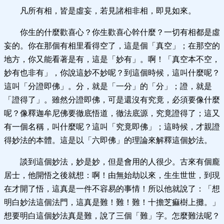
凡所有相，皆是虛妄，若見諸相非相，即見如來。
你生的什麼歡喜心？你生歡喜心幹什麼？一切有相都是虛
妄的。你在那個有相里看得空了，這是個「真空」；在那空的
地方，你又能看著是有，這是「妙有」。啊！「真空本不空，
妙有也非有」，你說這妙不妙呢？到這個時候，這叫什麼呢？
這叫「分證即佛」。分，就是「一分」的「分」；證，就是
「證得了」。雖然分證即佛，可是還沒有究竟，必須要像什麼
呢？像釋迦牟尼佛要徹底悟道，徹法底源，究竟證得了；這又
有一個名稱，叫什麼呢？這叫「究竟即佛」；這時候，才親證
得妙法的本體。這是以「六即佛」的理論來解釋這個妙法。
談到這個妙法，妙是妙，但是會用的人很少。古來有個龐
居士，他開悟之後就想：啊！由無始劫以來，生生世世，到現
在才開了悟，這真是一件不容易的事情！所以他就說了：「想
明白妙法這個法門，這真是難！難！難！十擔芝痲樹上攤。」
想要明白這個妙法真是難，說了三個「難」字。怎麼難法呢？