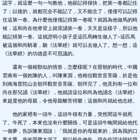
認字，就這麼一句一句教他，他卻記得很快，把第一卷都記住
了；以後的，就都完全不能記了，又不能念了，僅僅可以記得
住這第一卷。為什麼他僅僅記得第一卷呢？就因為他做馬的時
候，這和尚在他脊背上就背誦第一卷，天天是這樣子，所以他
能記得第一卷。這就證明小孩子是這匹馬轉生做人了–這匹馬
被這個和尚騎著，聽《法華經》就可以去做人了。想一想，這
《法華經》的功德是不可思議的。
還有一個相類似的情形，怎麼樣呢？在晉朝的時代，中國
雲南有一個姓陳的人，叫陳東淵，他相信觀世音菩薩，於是他
到南海普陀山去朝拜觀世音菩薩。朝拜完了，他見到有一位和
尚在那兒誦《法華經》，他就請這位和尚為他誦念《法華經》
來超度他的母親，令他母親離苦得樂；這個和尚就給他念經。
他的家裡有一頭牛，這頭牛很有力量，突然間這牛就死
了。牛死了，本來也沒有什麼關係，可是這頭牛晚間就給他托
一個夢，告訴陳東淵說：「我就是你的母親來的，因為我的口
業太重，造的罪孽太深了，所以投生做牛。現在你請法師給我