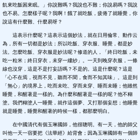
飢來吃飯困來眠。」你說難嗎？我說也不難；你說易嗎？我說
也不易。怎麼樣子呢？我啊！餓了就吃飯，疲倦了就睡覺，你
說這有什麼難、什麼易呀？
這表示什麼呢？這表示這個妙法，就在日用倫常、動作云
為，所有一切都是妙法；所以吃飯、穿衣服、睡覺，都是妙
法。怎麼吃飯、穿衣服是妙法呢？修道的人，「終日吃飯，未
吃一粒米；終日穿衣，未穿一縷紗」。一天到晚穿衣服，一條
線也沒穿，這是不是打妄語嗎？不是的。這是什麼呢？這是
「心不在焉，視而不見，聽而不聞，食而不知其味」。這是到
「無心」的境界上，吃而未吃、穿而未穿、睡而未睡；他雖然
睡覺，和醒著是一樣的。為什麼和醒著是一樣的呢？他不糊
塗。我們糊塗人一睡覺，就作這個夢、又打那個妄想；他睡覺
就是睡覺，睡覺和醒著的時候一樣，都那麼明白。
在中國清代有個玉琳國師，他很聰明。有一天，他的師父
叫他一天一宿要把《法華經》給背會；因為玉琳國師有一個師