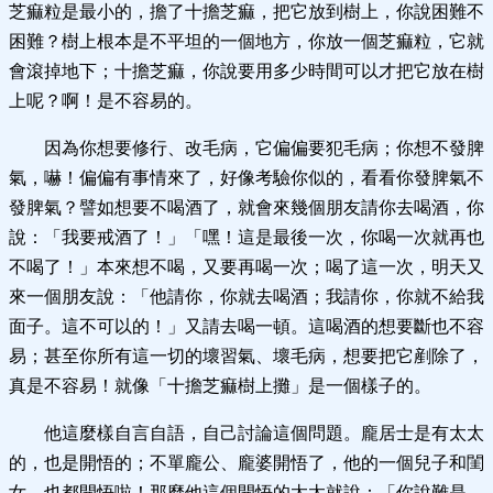
芝痲粒是最小的，擔了十擔芝痲，把它放到樹上，你說困難不
困難？樹上根本是不平坦的一個地方，你放一個芝痲粒，它就
會滾掉地下；十擔芝痲，你說要用多少時間可以才把它放在樹
上呢？啊！是不容易的。
因為你想要修行、改毛病，它偏偏要犯毛病；你想不發脾
氣，嚇！偏偏有事情來了，好像考驗你似的，看看你發脾氣不
發脾氣？譬如想要不喝酒了，就會來幾個朋友請你去喝酒，你
說：「我要戒酒了！」「嘿！這是最後一次，你喝一次就再也
不喝了！」本來想不喝，又要再喝一次；喝了這一次，明天又
來一個朋友說：「他請你，你就去喝酒；我請你，你就不給我
面子。這不可以的！」又請去喝一頓。這喝酒的想要斷也不容
易；甚至你所有這一切的壞習氣、壞毛病，想要把它剷除了，
真是不容易！就像「十擔芝痲樹上攤」是一個樣子的。
他這麼樣自言自語，自己討論這個問題。龐居士是有太太
的，也是開悟的；不單龐公、龐婆開悟了，他的一個兒子和閨
女，也都開悟啦！那麼他這個開悟的太太就說：「你說難是