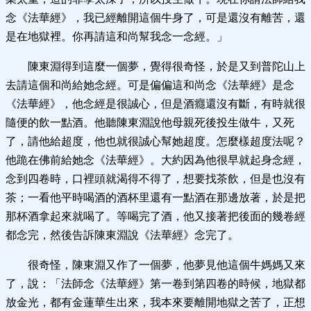
念《法華經》，我已經離開這個牛身了，可是還沒有離苦，還
是在地獄裡。你再請這和尚幫我念一念經。」
陳東淵得到這麼一個夢，覺得很奇怪，於是又到普陀山上
去請這個和尚給她念經。可是偏偏這和尚念《法華經》是念
《法華經》，他念經是很誠心，但是酒癮還沒有斷，有時就很
隨便的飲一點酒。他聽陳東淵說他母親死後投生做牛，又死
了，請他給超度，他也就很誠心幫她超度。怎麼樣超度法呢？
他跪在佛前給她念《法華經》。大約因為他很早就起身念經，
念到四卷時，口裡頭就渴得不得了，想要找茶飲，但是也沒有
茶；一看他平時喝酒的酒杯里還有一點酒在那邊放著，於是把
那杯酒拿起來就喝了。等喝完了酒，他又接著把後面的幾卷經
都念完，然後告訴陳東淵說《法華經》念完了。
很奇怪，陳東淵又作了一個夢，他夢見他這個牛媽媽又來
了，說：「法師念《法華經》第一卷到第四卷的時候，地獄都
放金光，都有金蓮華生出來，我本來要離開地獄之苦了，正想