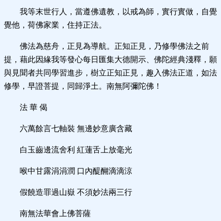
我等末世行人，當遵佛遺教，以戒為師，實行實做，自覺
覺他，荷佛家業，住持正法。
佛法為慈舟，正見為導航。正知正見，乃修學佛法之前
提，藉此因緣我等發心每日匯集大德開示、佛陀經典淺釋，願
與見聞者共同學習進步，樹立正知正見，趣入佛法正道，如法
修學，早證菩提，同歸淨土。南無阿彌陀佛！
法 華 偈
六萬餘言七軸裝 無邊妙意廣含藏
白玉齒邊流舍利 紅蓮舌上放毫光
喉中甘露涓涓潤 口內醍醐滴滴涼
假饒造罪過山嶽 不須妙法兩三行
南無法華會上佛菩薩