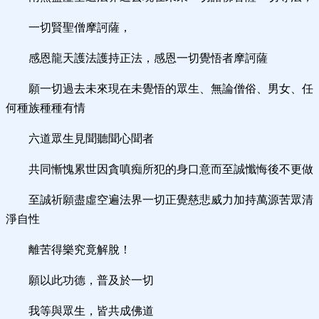
一切賢聖僧摩訶薩，
感恩龍天護法護持正法，感恩一切覺悟者摩訶薩
願一切過去未來現在未覺悟的眾生、無論僧俗、男女、任
何種族種種有情
六道眾生見聞聽聞心聞者
共同慚愧累世因貪嗔痴所犯的身口意而至誠懺悔後不更做
至誠祈願盡虛空遍法界一切正覺慈悲威力加持萬源苦眾清
淨自性
離苦得樂究竟解脫！
願以此功德，普及於一切
我等與眾生，皆共成佛道