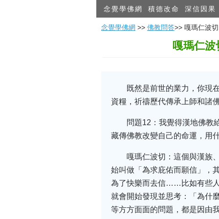
念覺學佛網
積德改命
深信因果
念覺學佛網
>>
佛教問答
>> 嘎瑪仁
嘎瑪仁波
既然是前世的業力，你現
資糧，祈禱歷代傳承上師和諸
問題12：我覺得漢地佛教
藏傳佛教改變自己的命運，用
嘎瑪仁波切：這個與漢族
始叫做「為求庇佑而願信」，
為了快樂而去信……比如有些
就會開始發現並思考：「為什
等方方面面的問題，都是因由