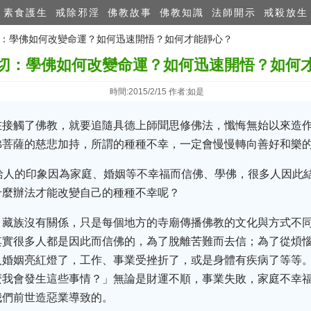
素食護生
戒除邪淫
佛教故事
佛教知識
法師開示
戒殺放生
波切：學佛如何改變命運？如何迅速開悟？如何才能靜心？
切：學佛如何改變命運？如何迅速開悟？如何
時間:2015/2/15 作者:如是
在接觸了佛教，就要追隨具德上師聞思修佛法，懺悔無始以來造
佛菩薩的慈悲加持，所謂的種種不幸，一定會慢慢轉向善好和樂
給人的印象因為家庭、婚姻等不幸福而信佛、學佛，很多人因此
什麼辦法才能改變自己的種種不幸呢？
、藏族沒有關係，只是每個地方的寺廟傳播佛教的文化與方式不
其實很多人都是因此而信佛的，為了脫離苦難而去信；為了從煩
人婚姻亮紅燈了，工作、事業受挫折了，或是身體有疾病了等等
麼我會發生這些事情？」無論是財運不順，事業失敗，家庭不幸
我們前世造惡業導致的。