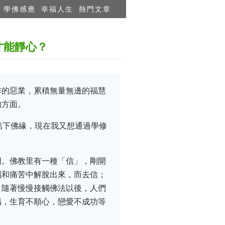
學佛感應
幸福人生
熱門文章
才能靜心？
作的惡業，累積無量無邊的福慧
的方面。
結下佛緣，現在我又想通過學修
同。佛教里有一種「信」，剛開
惱和痛苦中解脫出來，而去信；
。隨著慢慢接觸佛法以後，人們
福，生育不順心，戀愛不成功等