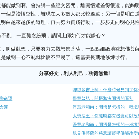
定都能做到啊。會持誦一些經文密咒，離開悟還差得很遠，能夠
，一個是證悟空性，離現在大多數人都比較遙遠；另一個是明白
慢明白越來越多的道理，再去努力實踐行動，一步步走向明心見
心不亂，一直雜念紛飛，請問上師如何才能靜心？
法，叫做觀想，只要努力去觀想佛菩薩，一點點細緻地觀想佛菩
但是做到一心不亂就比較不容易了，這需要長期地修煉才行。
分享好文，利人利己，功德無量!
呷絨多吉上師：什麼時候見到了你
變命運
覺慧普弘：開悟和沒開悟的區別
命運
淨慧老和尚：開悟是怎樣的一種境
大寶法王：你隨時都有機會可以改變
淨慧老和尚：開悟是怎樣的一種境
親見佛菩薩的慈悲讀經學佛能改變