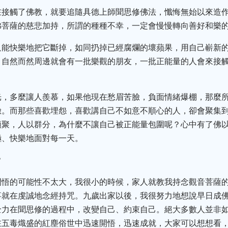
在接觸了佛教，就要追隨具德上師聞思修佛法，懺悔無始以來造
佛菩薩的慈悲加持，所謂的種種不幸，一定會慢慢轉向善好和樂
只能快樂地把它斷掉，如同扔掉已經腐爛的壞蘋果，用自己嶄新
，自然而然周邊就會有一批樂觀的朋友，一批正能量的人會來接
光，多麼讓人羨慕，如果他現在愁眉苦臉，負面情緒爆棚，那麼
臉。而那些喜歡埋怨，喜歡講自己不如意不順心的人，卻會聚集
類聚，人以群分，為什麼不讓自己被正能量包圍呢？心中有了佛
極、快樂地面對每一天。
？
開悟的可能性不太大，我很小的時候，家人就教我持念觀音菩薩
事就在虔誠地念經持咒。九歲出家以後，我很努力地想說早日成
全力在聞思修的過程中，改變自己、約束自己。絕大多數人並非
在五毒熾盛的紅塵俗世中迅速開悟，迅速成就，大家可以想想看