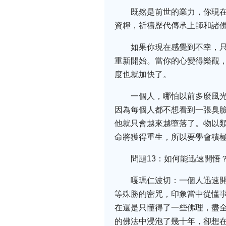
既然是前世的業力，你現
資糧，祈禱歷代傳承上師和諸
如果你現在感覺到不幸，
重新開始。當你的心變得樂觀
度也就加快了。
一個人，哪怕以前多麼風
因為每個人都不想看到一張臭
他就只會越來越墮落了。物以
命將獲得重生，所以要學會積
問題13：如何能迅速開悟
嘎瑪仁波切：一個人迅速
等殊勝的密咒，印象當中從懂
在還是只懂得了一些佛理，盡
的佛法中浸泡了幾十年，卻想