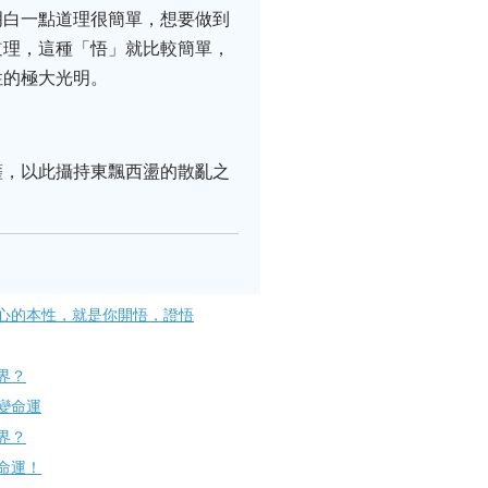
明白一點道理很簡單，想要做到
道理，這種「悟」就比較簡單，
性的極大光明。
薩，以此攝持東飄西盪的散亂之
心的本性，就是你開悟，證悟
界？
命運​
界？
命運！