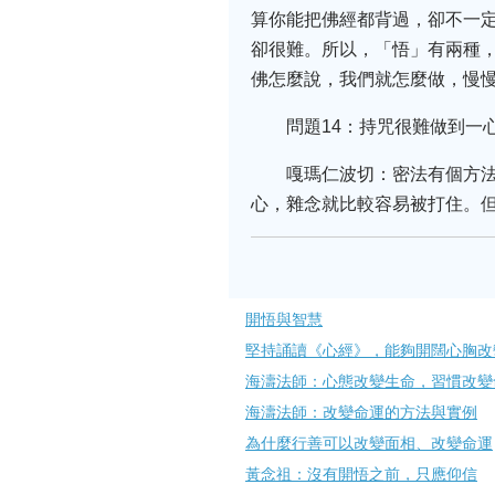
算你能把佛經都背過，卻不一
卻很難。所以，「悟」有兩種
佛怎麼說，我們就怎麼做，慢
問題14：持咒很難做到一
嘎瑪仁波切：密法有個方
心，雜念就比較容易被打住。
開悟與智慧
堅持誦讀《心經》，能夠開闊心胸改
海濤法師：心態改變生命，習慣改變
海濤法師：改變命運的方法與實例
為什麼行善可以改變面相、改變命運
黃念祖：沒有開悟之前，只應仰信