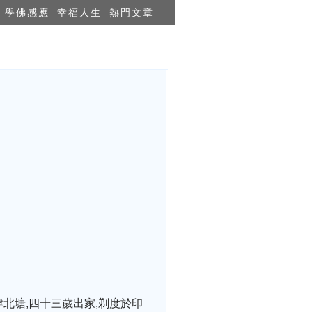
學佛感應
幸福人生
熱門文章
北塘,四十三歲出家,剃度於印