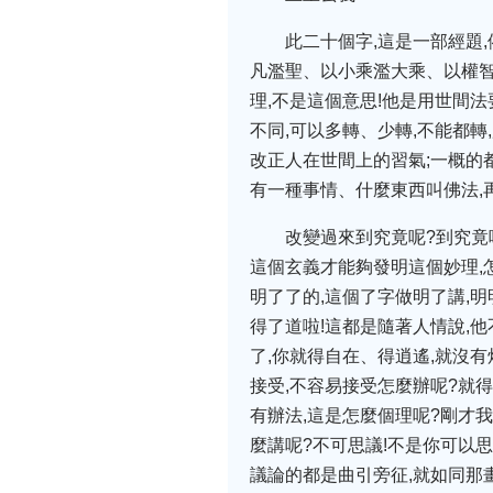
此二十個字,這是一部經題
凡濫聖、以小乘濫大乘、以權智
理,不是這個意思!他是用世間
不同,可以多轉、少轉,不能都
改正人在世間上的習氣;一概的
有一種事情、什麼東西叫佛法,
改變過來到究竟呢?到究竟
這個玄義才能夠發明這個妙理,
明了了的,這個了字做明了講,明
得了道啦!這都是隨著人情說,他
了,你就得自在、得逍遙,就沒有
接受,不容易接受怎麼辦呢?就得
有辦法,這是怎麼個理呢?剛才我
麼講呢?不可思議!不是你可以
議論的都是曲引旁征,就如同那