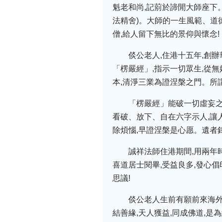
魁老和尚,記莂於諦閒大師座下
法精舍)。大師的一生風範、道
僧,給人留下無比的景仰與懷念!
倓公老人,住港十五年,創辦
「楞嚴經」,指示一切眾生,從無
本,清淨三業為證涅槃之門。所謂
「楞嚴經」能破一切虛妄之
看破、放下、自在六字示人,讓人
除煩惱,早證涅槃是心愿。遺者
誠祥法師住港期間,用兩年
喜道居士閱畢,受益良多,發心倡
思議!
倓公老人生前有願前來海外弘
結善緣,天人獲益,同成佛道,是