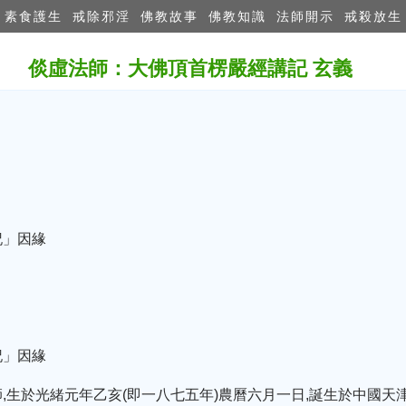
素食護生
戒除邪淫
佛教故事
佛教知識
法師開示
戒殺放生
倓虛法師：大佛頂首楞嚴經講記 玄義
記」因緣
記」因緣
,生於光緒元年乙亥(即一八七五年)農曆六月一日,誕生於中國天津