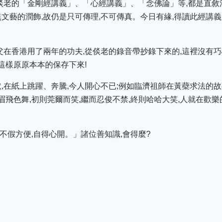
倓老的「金剛經講義」、「心經講義」、「念佛論」等,都是直敘法
文藝的潤飾,故仍是只可傳理,不可傳真。今日有緣,得讀此經講義,
父在香港用了兩年的功夫,從倓老的錄音帶抄錄下來的,這裡沒有巧
這樣原原本本的保存下來!
,在紙上跳躍、奔騰,今人開心不已;例如臨濟祖師在黃蘗求法的故
眉飛色舞,初則莞爾而笑,繼而忍俊不禁,終則哈哈大笑,人就在歡
,不假方便,自得心開。」諸位善知識,會得麼?