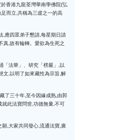
寂於香港九龍荃灣華南學佛院(弘
鼎足而立,共稱為三虛之一的高
法,應四眾弟子懇請,每星期日請
想不真,故有輪轉。愛欲為生死之
誦「法華」、研究「楞嚴」,以
經文,以明了如來藏性為宗旨,解
藏了三十年,至今因緣成熟,由郭
成就此法寶問世,功德無量,不可
願,大家共同發心,流通法寶,廣