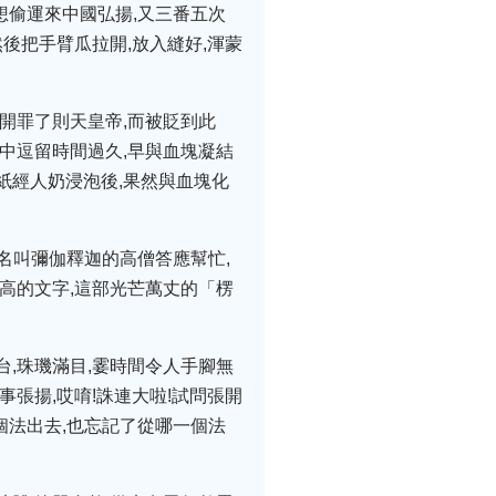
想偷運來中國弘揚,又三番五次
後把手臂瓜拉開,放入縫好,渾蒙
開罪了則天皇帝,而被貶到此
中逗留時間過久,早與血塊凝結
臘紙經人奶浸泡後,果然與血塊化
位名叫彌伽釋迦的高僧答應幫忙,
高的文字,這部光芒萬丈的「楞
,珠璣滿目,霎時間令人手腳無
張揚,哎唷!誅連大啦!試問張開
個法出去,也忘記了從哪一個法