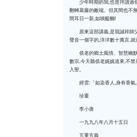
少年時期的我,也曾拜讀過
翻轉葛藤的敝端。但其間也不無
間耳日一新,如啖醍醐!
原來這部講義,是我誠祥師
聲音一個字的,洋洋數十萬言,就
倓老的鄉土風情、智慧幽默
數宗,今天聽倓老娓娓道來,不禁
入聖。
經雲:「如染香人,身有香氣
珍重
李小唐
一九九八年八月十五日
五重玄義