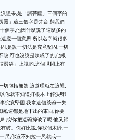
還沒證果,是「諸菩薩」三個字的
首楞嚴」這三個字是梵音,翻我們
十個字,他因什麼說了這麼多的
是這麼一個意思,所以名字就很多
固,是說一切法是究竟堅固,一切
破,可也沒說是煉成了的,他根
楞嚴經」上說的,這個世間上有
一切包括無餘,這道理就在這裡,
所以你就不知道打根本上解決呀!
切事究竟堅固,我拿這個茶碗一失
碗,這都是地下出的東西,你要
叫成!你把這碗摔破了呢,他又歸
有破。你好比說,你找個木匠,一
一尺,你豈不知拉一尺就成一