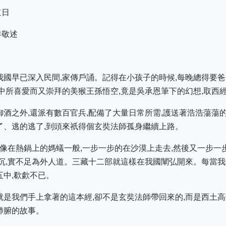
道日
祥敬述
我國早已深入民間,家傳戶誦。記得在小孩子的時候,每晚總得要
心中所喜愛而又崇拜的美猴王孫悟空,竟是吳承恩筆下的幻想,取西
御酒之外,還派有數百官兵,配備了大量日常所需,護送著浩浩蕩蕩
了、逃的逃了,到頭來祇得個玄奘法師孤身繼續上路。
,人像在熱鍋上的媽蟻一般,一步一步的在沙漠上走去,然後又一步一
苦沉,實不足為外人道。三藏十二部就這樣在我國闡弘開來。每當我
五中,欷歔不已。
就是我們手上拿著的這本經,卻不是玄奘法師帶回來的,而是西土高
肺腑的故事。