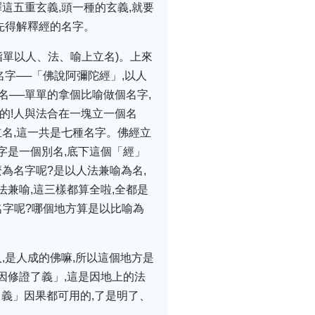
這五重玄義,頭一種的玄義,就要
以先得解釋經的名字。
指單以人、法、喻上立名)。上來
名字──「佛說阿彌陀經」,以人
名──單單的拿個比喻做個名字,
的!人與法合在一塊立一個名
立名,這一共是七種名字。佛經立
字是一個別名,底下這個「經」
為名字呢?是以人法兼喻為名,
法兼喻,這三樣都算全啦,全都是
名字呢?哪個地方算是以比喻為
,是人成的佛嘛,所以這個地方是
密因修證了義」,這是因地上的法
了義」因果都可用的,了是明了、