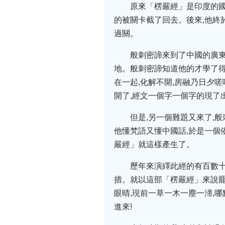
原來「楞嚴經」是印度的國
的被關卡截了回去。後來,他終
過關。
般刺密諦來到了中國的廣東
地。般刺密諦知道他的才學了得
在一起,化解不開,房融乃日夕嗟
開了,經文一個字一個字的現了
但是,另一個難題又來了,
他懂梵語又懂中國話,於是一個
嚴經」就這樣產生了。
歷年來演繹此經的有百數十
措。就以這部「楞嚴經」來說罷
眼晴,現前一草一木一塵一渧,
進來!