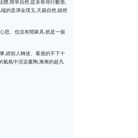
體,簡單自然,從未有尋行數墨,
端的是渾金璞玉,天籟自然,頓然
心思、也沒有閒家具,祇是一個
事,經前人轉述、看過的不下十
樂的氣氛中渲染薰陶,漸漸的超凡