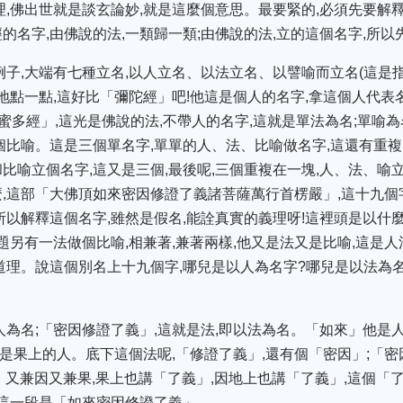
理,佛出世就是談玄論妙,就是這麼個意思。最要緊的,必須先要解釋
的名字,由佛說的法,一類歸一類;由佛說的法,立的這個名字,所
例子,大端有七種立名,以人立名、以法立名、以譬喻而立名(這是
地點一點,這好比「彌陀經」吧!他這是個人的名字,拿這個人代表
蜜多經」,這光是佛說的法,不帶人的名字,這就是單法為名;單喻為
個比喻。這是三個單名字,單單的人、法、比喻做名字,這還有重複
比喻立個名字,這又是三個,最後呢,三個重複在一塊,人、法、喻
,這部「大佛頂如來密因修證了義諸菩薩萬行首楞嚴」,這十九個
所以解釋這個名字,雖然是假名,能詮真實的義理呀!這裡頭是以什麼
題另有一法做個比喻,相兼著,兼著兩樣,他又是法又是比喻,這是人
道理。說這個別名上十九個字,哪兒是以人為名字?哪兒是以法為
人為名;「密因修證了義」,這就是法,即以法為名。「如來」他是人
,是果上的人。底下這個法呢,「修證了義」,還有個「密因」;「
義」又兼因又兼果,果上也講「了義」,因地上也講「了義」,這個「
以這一段是「如來密因修證了義」。