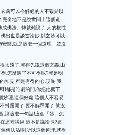
重玄義可以令解經的人不致於以
妙,完全地不是說世間上這個道
轉成佛法。轉就難說了,人的根性
。佛出世是談玄論妙,以玄妙可以
能安樂,就是這麼一個道理。並沒
得太遠了,就得先說這個玄義,由
得,怎麼叫了不可得呢?就是明
的知見,都是有得的心,哎喲!我
呀!都是吃虧的門,你把他撂下
個妙理,這個好處,這個人不容易
不抖露開了,要不解釋開了,就沒
西,說這麼一句話!這個「妙」怎
在這裡講經,這不是議論嗎?這
個佛法沾啦!所以這個道理,就得