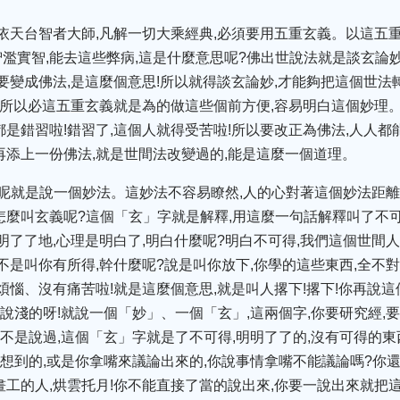
,依天台智者大師,凡解一切大乘經典,必須要用五重玄義。以這五
濫實智,能去這些弊病,這是什麼意思呢?佛出世說法就是談玄論
法要變成佛法,是這麼個意思!所以就得談玄論妙,才能夠把這個世法
轉,所以必這五重玄義就是為的做這些個前方便,容易明白這個妙理
都是錯習啦!錯習了,這個人就得受苦啦!所以要改正為佛法,人人都
再添上一份佛法,就是世間法改變過的,能是這麼一個道理。
呢就是說一個妙法。這妙法不容易瞭然,人的心對著這個妙法距離
怎麼叫玄義呢?這個「玄」字就是解釋,用這麼一句話解釋叫了不可
明了了地,心理是明白了,明白什麼呢?明白不可得,我們這個世間人
不是叫你有所得,幹什麼呢?說是叫你放下,你學的這些東西,全不對
煩惱、沒有痛苦啦!就是這麼個意思,就是叫人撂下!撂下!你再說這
說淺的呀!就說一個「妙」、一個「玄」,這兩個字,你要研究經,要
不是說過,這個「玄」字就是了不可得,明明了了的,沒有可得的東
思想到的,或是你拿嘴來議論出來的,你說事情拿嘴不能議論嗎?你還
畫工的人,烘雲托月!你不能直接了當的說出來,你要一說出來就把這