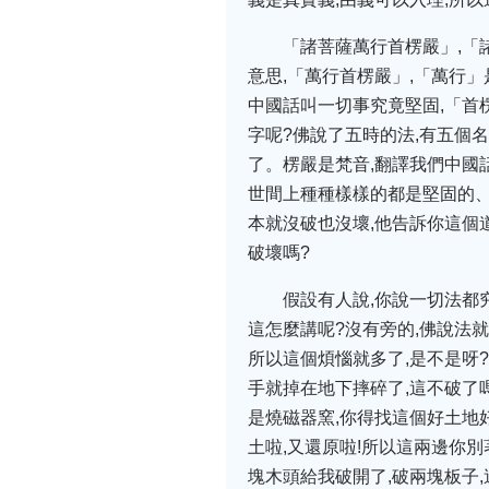
「諸菩薩萬行首楞嚴」,「
意思,「萬行首楞嚴」,「萬行」
中國話叫一切事究竟堅固,「首
字呢?佛說了五時的法,有五個名
了。楞嚴是梵音,翻譯我們中國
世間上種種樣樣的都是堅固的、
本就沒破也沒壞,他告訴你這個
破壞嗎?
假設有人說,你說一切法都究
這怎麼講呢?沒有旁的,佛說法就
所以這個煩惱就多了,是不是呀?
手就掉在地下摔碎了,這不破了
是燒磁器窯,你得找這個好土地
土啦,又還原啦!所以這兩邊你
塊木頭給我破開了,破兩塊板子