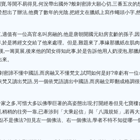
寶,等閒不易得見,何況帶出國外?般刺密諦大願心切,三番五次的
於想出了辦法,他費了數年的光陰,把經文在臘紙上寫作蠅頭小字,然
,適值有一位高官名叫房融的,他是唐朝開國元勛房玄齡的孫子,因
,於是將經文交給了他來處理。但是,難題來了,事緣那臘紙在肌肉
嘆,一籌莫展,後來他的閨女得知此事,於是告訴他用人奶浸泡,那
出來。
般刺密諦不懂中國話,而房融又不懂梵文,試問如何是好?幸虧有一
依梵又讀出梵語,另一個依梵語讀出中國語,而房融立即翻成格調很
家之多,可惜大多以佛學巨著的高姿態出現;打開經卷但見七寶樓台
,稍稍的往旁一靠,已牽涉到「大乘起信」與「八識規矩」,若再大事
哪點不是佛法?但見左一個佛法、右一個佛法,學者不特不知從哪一