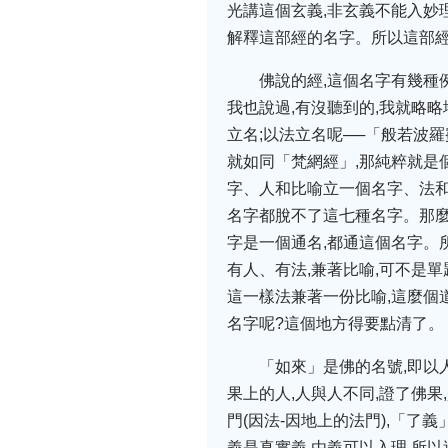
光講這個玄義,非玄義不能入妙
解釋這部經的名字。所以這部經
佛說的經,這個名字有幾種
我也說過,有沒聽到的,我就略略
立名;以法立名呢──「般若波羅
就如同「梵網經」,那純粹就是
字、人和比喻立一個名字、法和
名字都脫不了這七種名字。那麼
字是一個通名,都通這個名字。
有人、有法,兼著比喻,可不是單
這一樣法兼著一份比喻,這麼個
名字呢?這個地方得要點清了。
「如來」是佛的名號,即以
果上的人,人與人不同,證了佛果
門(因法-因地上的法門),「了
義是真實義,由義可以入理,所