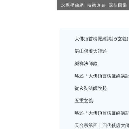
念覺學佛網
積德改命
深信因果
大佛頂首楞嚴經講記(玄義)
湛山倓虛大師述
誠祥法師錄
略述「大佛頂首楞嚴經講
從玄奘法師說起
五重玄義
略述「大佛頂首楞嚴經講
天台宗第四十四代倓虛大師