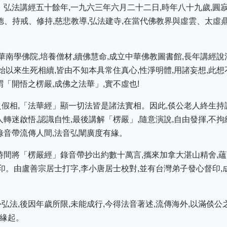
。弘法講經五十餘年,一九六三年六月二十二日,時年八十九歲,圓
德、持戒、修持,慈悲教導,弘法建寺,在當代佛教界與虛雲、太虛
華南學佛院,培養僧材,續佛慧命,成立中華佛教圖書館,長年講經說
始以來生死相續,皆由不知本具常住真心,性淨明體,用諸妄想,此
「開悟之楞嚴,成佛之法華」,實不虛也!
假相,「法華經」顯一切法皆是諸法實相。因此,倓公老人終生持
轉迷啟悟,認識自性,最後講解「楞嚴」,隨意演說,自由發揮,不拘
錄音帶流傳人間,法音弘闡廣度有緣。
時間將「楞嚴經」錄音帶抄出約數十萬言,攜來加拿大湛山精舍,蘊
印。由盧善宗居士打字,李小唐居士校對,並有台灣弟子發心督印,
法,後因年歲所限,未能成行,今得法音著述,流傳海外,以滿倓公之
為緣起。