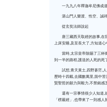
一九九八年釋迦牟尼佛成
湛山門人樂渡、性空、誠
從玄奘法師說起
唐三藏西天取經的故事,在
上床安睡,及至長大了,方知道
當時,太宗皇帝除賜了三杯
到一半的路程,護送的人死的死
試想,青天黃土,四野蒼茫
歷時十四載,去國數萬里,箇中
賢聖哲的願力與毅力,不禁銘感
還有一宗事情很少人知道,
「楞嚴經」,也帶來了一則感人