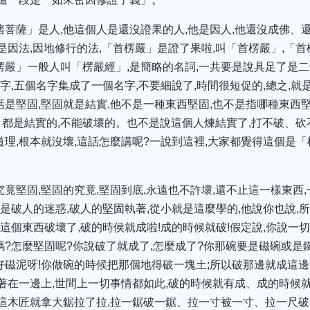
諸菩薩」是人,他這個人是還沒證果的人,他是因人,他還沒成佛、
是因法,因地修行的法,「首楞嚴」是證了果啦,叫「首楞嚴」,「
楞嚴」一般人叫「楞嚴經」,是簡略的名詞,一共要是說具足了是二
字,五個名字集成了一個名字,不要細說了,時間很短促的,總之,就
話是堅固,堅固就是結實,他不是一種東西堅固,也不是指哪種東西堅
都是結實的,不能破壞的。也不是說這個人煉結實了,打不破、砍不
道理,根本就沒壞,這話怎麼講呢?一說到這裡,大家都覺得這個是「
竟堅固,堅固的究竟,堅固到底,永遠也不許壞,還不止這一樣東西,
是破人的迷惑,破人的堅固執著,從小就是這麼學的,他說你也說,
這個東西破壞了,破的時侯就成啦!成的時候就破!假定說,你說一
嗎?怎麼堅固呢?你說破了就成了,怎麼成了?你那碗要是磁碗或是鐵
好磁泥呀!你做碗的時候把那個地得破一塊土;所以破那邊就成這邊,
別著在一邊上,世間上一切事情都如此,破的時候就有成、成的時候就
,這木匠就拿大鋸拉了拉,拉一鋸破一鋸、拉一寸被一寸、拉一尺破