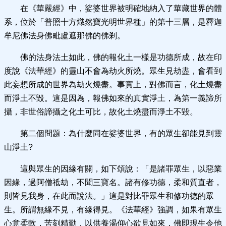
在《華嚴經》中，娑婆世界被明確地納入了華藏世界的體
系，位於「普照十方熾然寶光明世界種」的第十三層，是釋迦
牟尼佛法身佛毗盧遮那佛的佛剎。
佛的法身法土如此，佛的報化土一樣是功德所成，故在印
度說《法華經》的靈山不會為劫火所燒。眾生見劫盡，會看到
此妄想所成的世界為劫火燒盡。事實上，對佛而言，化土燒盡
而淨土不毀。這是因為，報佛如來的真實淨土，為第一義諦所
攝，非世俗諦攝之化土可比，故化土燒盡而淨土不毀。
第二個問題：為什麼同在娑婆世界，有的眾生卻能見到靈
山淨土?
這與眾生的因緣有關，如下頌說：「是諸罪眾生，以惡業
因緣，過阿僧祗劫，不聞三寶名。諸有修功德，柔和質直者，
則皆見我身，在此而說法。」這是對比罪眾生和修功德的眾
生。所謂無緣不見，有緣得見。《法華經》強調，如果有眾生
心意柔軟，苦刻精勤，以供養渴仰心欲見如來，佛即現生令他