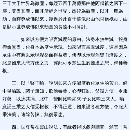
三千大千世界為微塵，每經五百千萬億那由他阿僧祇之國下一
塵，竟盡其塵，而其所經之世界，悉碎為微塵，以其一塵為一
劫，而釋尊成佛以來，復過於此百千萬億那由他阿僧祇劫，由
是顯示世尊成佛以來劫量的長遠不可算計。
二、如來以方便力唱言滅度的原由。法身本無生滅，報身
壽命無盡，化身本為度生示現。如來唱言當取滅度，這是因為
眾生中有應以示現涅槃而得益者，佛即以示現涅槃而濟度之，
此是如來大悲方便之力，冀此可令眾生生於難遭之想，俾種善
根。
三、以「醫子喻」說明如來方便滅度教化眾生的苦心。經
中舉喻說，諸子無知，飲他毒藥，心即狂亂，父設方便，令服
好藥，以瘥其病。此中，醫師比喻如來;子女比喻三乘人。喻
意謂三乘之人信受權教，不得正道，如來設各種方便，令服大
乘法藥，速除苦惱，無復眾患。
四、世尊常在靈山說法，有緣者得以參與聽聞。頌雲「常