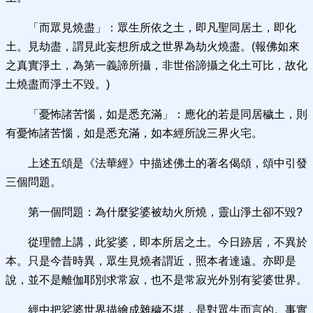
「而眾見燒盡」：眾生所依之土，即凡聖同居土，即化
土。見劫盡，謂見此妄想所成之世界為劫火燒盡。(報佛如來
之真實淨土，為第一義諦所攝，非世俗諦攝之化土可比，故化
土燒盡而淨土不毀。)
「憂怖諸苦惱，如是悉充滿」：應化的若是同居穢土，則
有憂怖諸苦惱，如是悉充滿，如本經所說三界火宅。
上述五頌是《法華經》中描述佛土的著名偈頌，頌中引發
三個問題。
第一個問題：為什麼娑婆被劫火所燒，靈山淨土卻不毀?
從理體上講，此娑婆，即本所居之土。今日跡居，不異於
本。只是今昔時異，眾生見燒者謂近，照本者達遠。亦即是
說，並不是離伽耶別求常寂，也不是常寂光外別有娑婆世界。
經中把娑婆世界描繪成雜穢不堪，是對眾生而言的。事實