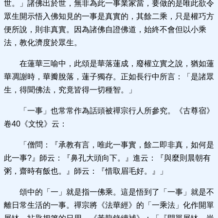
世。」諸佛出於世，無非為此一事業家當，要做的是唯此欲令
眾生開示悟入佛知見的一事是真實的，其餘二乘，只是權巧方
便所說，則非真實。因為諸佛自證佛道，始終不會但以小乘
法，教化濟度於眾生。
在蓮華三喻中，此頌是華落蓮成，廢權立實之說，猶如蓮
華凋謝時，華瓣脫落，蓮子獨存。正如長行中所言：「是諸眾
生，得聞佛法，究竟皆得一切種智。」
「一事」也常常作為話頭被禪宗行人所參究。《古尊宿》
卷40《文悅》云：
「僧問：『承教有言，唯此一事實，餘二即非真，如何是
此一事?』師云：『鼻孔大頭向下。』進云：『與麼則晨朝有
粥，齋時有飯也。』師云：『惜取眉毛好。』」
頌中的「一」就是指一佛乘。這是悟到了「一事」就是不
離日常生活的一事。禪宗將《法華經》的「一乘法」化作開單