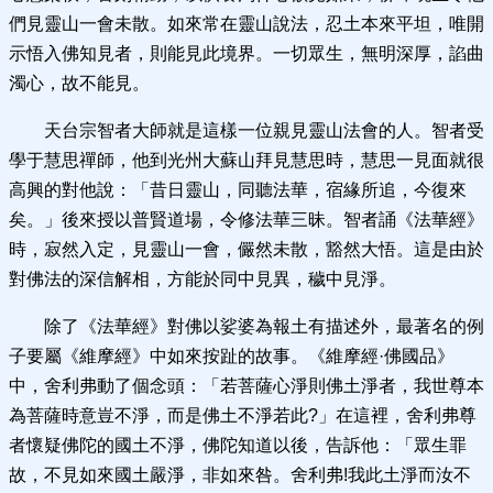
們見靈山一會未散。如來常在靈山說法，忍土本來平坦，唯開
示悟入佛知見者，則能見此境界。一切眾生，無明深厚，諂曲
濁心，故不能見。
天台宗智者大師就是這樣一位親見靈山法會的人。智者受
學于慧思禪師，他到光州大蘇山拜見慧思時，慧思一見面就很
高興的對他說：「昔日靈山，同聽法華，宿緣所追，今復來
矣。」後來授以普賢道場，令修法華三昧。智者誦《法華經》
時，寂然入定，見靈山一會，儼然未散，豁然大悟。這是由於
對佛法的深信解相，方能於同中見異，穢中見淨。
除了《法華經》對佛以娑婆為報土有描述外，最著名的例
子要屬《維摩經》中如來按趾的故事。《維摩經·佛國品》
中，舍利弗動了個念頭：「若菩薩心淨則佛土淨者，我世尊本
為菩薩時意豈不淨，而是佛土不淨若此?」在這裡，舍利弗尊
者懷疑佛陀的國土不淨，佛陀知道以後，告訴他：「眾生罪
故，不見如來國土嚴淨，非如來咎。舍利弗!我此土淨而汝不