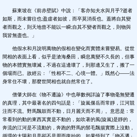
蘇東坡在《前赤壁賦》中說：「客亦知夫水與月乎?逝者
如斯，而未嘗往也;盈虛者如彼，而卒莫消長也。蓋將自其變
者而觀之，則天地曾不能以一瞬;自其不變者而觀之，則物與
我皆無盡也。」
他假水和月說明萬物的假相在變化而實體未嘗變易。從世
間相的表面上看，似乎是滄海桑田，瞬息萬變不久長的，但事
物的本體實無壞滅，不過在這邊壞了，到那邊又生了，搬了一
個場而已。故經云：「性相不二、心境一體。」既然心——法
身常住不壞，那麼世間相也就自然常住了。
僧肇大師在《物不遷論》中也舉數例詳論了事物毫無變遷
的真理，其中最著名的四句話是：「旋嵐偃岳而常靜，江河競
注而不流。野馬飄鼓而不動，日月麗天而不周」。意思是：常
常看到的動的東西其實是不動的，如吹著的風(旋嵐)是靜的，
奔流的江河是不流動的，奔跑的野馬的鬃毛飄揚實際上沒動，
循環的太陽和月亮卻不是周而復始的。如果悟到了「物不遷」