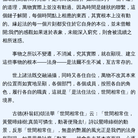
的道理，萬物實際上並沒有動過。因為時間是鏈狀的聯繫，這
個鏈子解開，每個時間點上相應的東西，其實根本上沒有動
的。緣起法的每一個片刻都安住於它自身的本位，並未曾離
開;我們的感觀如果迷於表象，未能深入窮究，則會被流續之
相所迷惑。
事物之所以不變遷，不消滅，究其實際，就在顯現、建立
這些事物的根本——法身——是法爾不生不滅，亙古常存的。
世上諸法既交融涵攝，同時又各住自位，萬物不改其本來
的位置而如實地呈顯，各個部門，各個成員，按照各自的角
色，履行各自的職責，這就是「是法住法位，世間相常住」的
境界。
古德(朴翁銛)頌法華「世間相常住」云：「世間相常住，
黃鶯啼綠樹;真箇可憐生，動著便飛去!」詩以鶯啼綠樹的動
景，反形「世間相常住」，無盡的艷麗的風光正是我們的法身