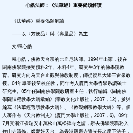
心皓法師：《法華經》重要偈頌解讀
《法華經》重要偈頌解讀
——以〈方便品〉與〈壽量品〉為主
文/釋心皓
釋心皓，佛教天台宗的比丘尼法師。1994年出家，後在
閩南佛學院接受預科2年、本科4年、研究生3年的佛學院教
育。研究方向為天台止觀與佛教制度，師從復旦大學王雷泉教
授。04年畢業後留校任教，同年考入廈門大學哲學系讀碩士
研究生。05年任閩南佛學院教研室主任，執行編輯《閩南佛
學院課程教學大綱彙編》(宗教文化出版社，2007，12)，參與
編寫《法華經選讀教學大綱》、《教觀綱宗教學大綱》等。個
人著作有《天台教制史》(廈門大學出版社，2007，6)。09年
7月受浙江省瑞安市萬松山萬松禪寺之請，辭去佛學院職務入
住山寺清修。師愛好天台，為香港觀宗寺覺光長老座下法子，