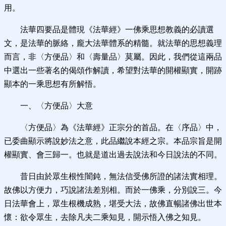
用。
法華四要品是體現《法華經》一佛乘思想教義的必讀選
文，是法華的脈絡，龐大法華體系的精髓。就法華的思想義理
而言，非〈方便品〉和〈壽量品〉莫屬。因此，我們從這兩品
中選出一些著名的偈頌作解讀，希望對法華的開權顯實，開跡
顯本的一乘思想有所解悟。
一、〈方便品〉大意
〈方便品〉為《法華經》正宗分的首品。在〈序品〉中，
已委曲顯示將說妙法之意，此品繼說本經之宗。本品宗旨是開
權顯實、會三歸一。也就是道出過去說法和今日說法的不同。
昔日由於眾生根性闇鈍，無法信受佛所證的諸法實相理。
故佛以方便力，巧說諸法差別相。而於一佛乘，分別說三。今
日法華會上，眾生根機成熟，堪受大法，故佛直暢諸佛出世本
懷：欲令眾生，去除凡夫二乘知見，開示悟入佛之知見。