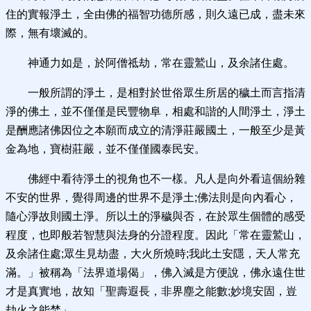
住的實報淨土，全由佛的福智功德所感，則久遠已成，盡未來
際，無有壞滅的。
神通力如是，於阿僧祗劫，常在靈鷲山，及余諸住處。
一般所謂的淨土，是相對於世俗眾生所居的穢土而言指清
淨的佛土，並不僅僅是民豐物阜，相處和諧的人間淨土，淨土
是酬應諸佛因位之本願而成立的清淨莊嚴國土，一般至少是黃
金為地，寶樹莊嚴，並不僅僅國泰民安。
佛經中看待淨土的視角也不一樣。凡人是向外看這個紛雜
不安的世界，覺得周邊的世界不是淨土;佛法則是向內看心，
隨心淨故則國土淨。所以土的淨穢與否，在於眾生個體的感受
程度，也即般若智慧與法身的分證程度。因此「常在靈鷲山，
及余諸住處;眾生見劫盡，大火所燒時;我此土安隱，天人常充
滿。」被稱為「法界道場偈」，佛入滅是方便說，佛永遠住世
才是真實地，故知「聖壽遐長，非界塵之能數;妙境安固，豈
劫火之能焚」。