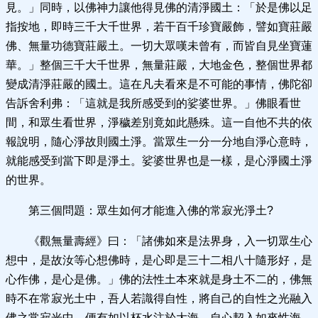
見。」同時，以佛神力讓他得見佛的清淨國土：「於是佛以足
指按地，即時三千大千世界，若干百千珍寶嚴飾，譬如寶莊嚴
佛、無量功德寶莊嚴土。一切大眾嘆未曾有，而皆自見坐寶蓮
華。」整個三千大千世界，無量莊嚴，大地金色，整個世界都
變成清淨莊嚴的國土。這在凡夫看來是不可能的事情，佛陀卻
告訴舍利弗：「這就是我所感受到的娑婆世界。」佛眼看世
間，和眾生看世界，淨穢差別竟如此懸殊。這一自他不共的依
報說明，隨心淨故則國土淨。當眾生一分一分地自淨心意時，
就能感受到當下即是淨土。娑婆世界也是一樣，是心淨國土淨
的世界。
第三個問題：眾生如何才能進入佛的常寂光淨土?
《觀無量壽經》曰：「諸佛如來是法界身，入一切眾生心
想中，是故汝等心想佛時，是心即是三十二相八十隨形好，是
心作佛，是心是佛。」佛的法性土本來就是身土不二的，佛無
時不在常寂光土中，吾人若識得自性，將自己的自性之光融入
佛之常寂光中，便有如以杯水注於大海，自心契入如來性海，