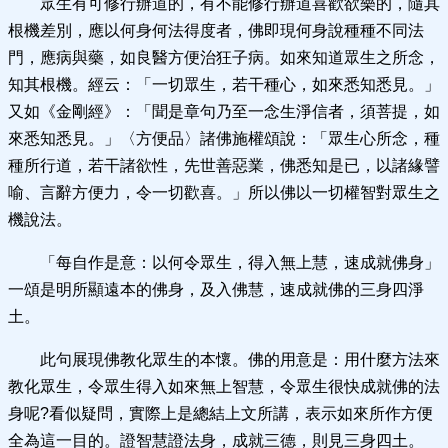
眾生有可修行辦道的，有不能修行辦道喜歡欲樂的，隨其
根機差別，應以何身何法得度者，佛即現何身說種種不同法
門，應病與藥，如良醫方便治狂子病。如來知道眾生之所念，
知其根機。經云：「一切眾生，若干種心，如來悉知悉見。」
又如《金剛經》：「聞是章句乃至一念生淨信者，須菩提，如
來悉知悉見。」〈方便品〉諸佛施權頌說：「眾生心所念，種
種所行道，若干諸欲性，先世善惡業，佛悉知是已，以諸緣譬
喻、言辭方便力，令一切歡喜。」所以佛以一切權智對眾生之
機說法。
「每自作是意：以何令眾生，得入無上慧，速成就佛身」
一頌是明所顯遠本的佛身，及入佛慧，速成就佛的三身四淨
土。
此句展現佛教化眾生的本懷。佛的用意是：用什麼方法來
教化眾生，令眾生得入如來無上智慧，令眾生很快成就佛的法
身呢?看似疑問，實際上是總結上文所講，表示如來所作方便
全為這一目的。證智慧證法身，成就三德，則見三身四土。