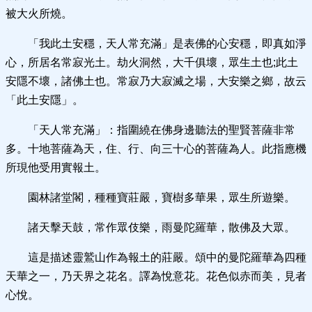
被大火所燒。
「我此土安穩，天人常充滿」是表佛的心安穩，即真如淨
心，所居名常寂光土。劫火洞然，大千俱壞，眾生土也;此土
安隱不壞，諸佛土也。常寂乃大寂滅之場，大安樂之鄉，故云
「此土安隱」。
「天人常充滿」：指圍繞在佛身邊聽法的聖賢菩薩非常
多。十地菩薩為天，住、行、向三十心的菩薩為人。此指應機
所現他受用實報土。
園林諸堂閣，種種寶莊嚴，寶樹多華果，眾生所遊樂。
諸天擊天鼓，常作眾伎樂，雨曼陀羅華，散佛及大眾。
這是描述靈鷲山作為報土的莊嚴。頌中的曼陀羅華為四種
天華之一，乃天界之花名。譯為悅意花。花色似赤而美，見者
心悅。