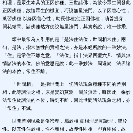
相理，是眾生本具的正因佛種。三世諸佛，為欲令眾生開發此
正因佛種，故隨眾生的機宜，巧說無量法門。以了因慧心性，
薰習佛種;以緣因善心性，助長佛種;使正因佛種，萌菩提芽，
開花結果。諸佛雖然方便說無量法門，其實所說，唯一佛乘。
頌中最常為人引用的是「是法住法位，世間相常住」兩
句。是法，指常無性的實相之法，亦是本經所說的一乘妙法。
「住」是常住不離之意。「法位」指十法界四聖六凡，情與無
情諸法的本位。佛的意思是說：此一乘妙法，周遍於十法界諸
法的本位，常住不離。
「世間相」，是指世間上一切諸法現象種種不同的差別
相，此等諸法之相，原是變幻莫測，屬於無常，唯因此一乘妙
法常住於諸法的本位，時刻不離，因此世間諸法現象之相，亦
「常住」不滅。
世間差別現象是俗諦理，屬於相;實相理是真諦理，屬於
性。以其性住於相，性不離相，故即性即相，即真即俗，故