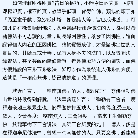
如何理解即權即實?昔日的權巧，不離今日的真實，可謂
即權即實，權不離實，故舉手低頭，皆得作佛。類似的頌子如
「乃至童子戲，聚沙成佛塔，如是諸人等，皆巳成佛道。」可
知凡是有機會聽聞佛法，甚至曾經接觸過佛法的人，都可以憑
藉佛法不可思議的力量，助長緣因佛性，啟發了因佛性，進而
證得個人內在的正因佛性，終於覺悟成佛，才是諸佛出世的真
實目的。其餘五戒十善，保持人身不失的法門，以及聲聞法，
緣覺法，甚至菩薩的漸修漸證，都是佛權巧方便的施設，而佛
方便施設的三乘五乘教法，皆可以作為最後進入佛乘的方便。
這就是「一稱南無佛，皆已成佛道」的原理。
就近而言，「一稱南無佛」的人，都能在下一尊佛彌勒佛
出世的時候得到解脫。《法華義疏》言：「彌勒有三會者，度
釋迦余殘三根眾生也。於釋迦佛持五戒人，初會得度;受三皈
依人，次會得度;一稱南無人，三會得度。」當來下生彌勒尊
佛，於龍華樹下三會說法，其第三會所度的九十二億人，多是
在釋迦牟尼佛法中，曾經一稱南無佛的人。只要念佛，必能得