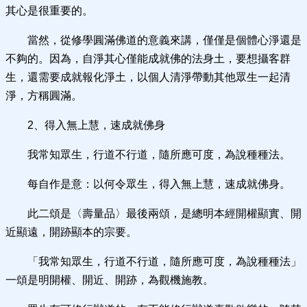
其心是很重要的。
當然，從修學圓滿佛道的意義來講，僅僅是個體心淨還是
不夠的。因為，自淨其心僅能成就佛的法身土，要想攝客群
生，還需要成就報化淨土，以個人清淨帶動其他眾生一起清
淨，方稱圓滿。
2、得入無上慧，速成就佛身
我常知眾生，行道不行道，隨所應可度，為說種種法。
每自作是意：以何令眾生，得入無上慧，速成就佛身。
此二頌是〈壽量品〉最後兩頌，是總明本經開權顯實、開
近顯遠，開跡顯本的宗要。
「我常知眾生，行道不行道，隨所應可度，為說種種法」
一頌是明開權、開近、開跡，為觀機施教。