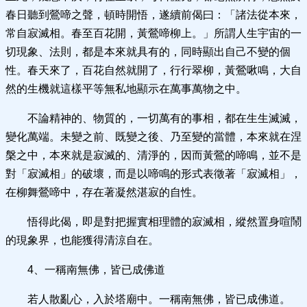
春日聽到鶯啼之聲，頓時開悟，遂續前偈曰：「諸法從本來，
常自寂滅相。春至百花開，黃鶯啼柳上。」所謂人生宇宙的一
切現象、法則，都是本來就具有的，同時顯出自己不變的個
性。春天來了，百花自然就開了，行行翠柳，黃鶯啾鳴，大自
然的生機就這樣平等無私地顯示在萬事萬物之中。
不論精神的、物質的，一切萬有的事相，都在生生滅滅，
變化萬端。未變之前、既變之後、乃至變的當體，本來就在涅
槃之中，本來就是寂滅的、清淨的，因而黃鶯的啼鳴，並不是
對「寂滅相」的破壞，而是以啼鳴的形式表徵著「寂滅相」，
在柳舞鶯啼中，存在著凝然湛寂的自性。
悟得此偈，即是對把握實相理體的寂滅相，縱然置身喧鬧
的現象界，也能獲得清涼自在。
4、一稱南無佛，皆已成佛道
若人散亂心，入於塔廟中。一稱南無佛，皆已成佛道。