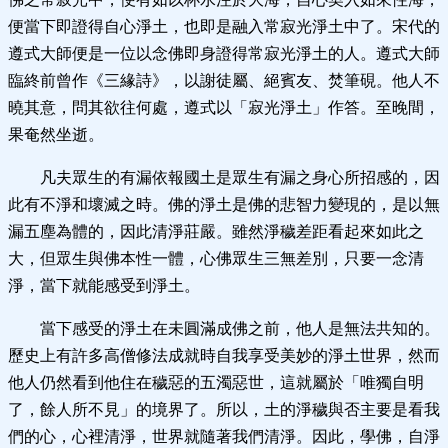
便當下即證得自心淨土，也即是融入常寂光淨土中了。宋代的
遵式大師便是一位以念佛即身證得常寂光淨土的人。遵式大師
臨終前曾作《三緣詩》，以謝徒屬、絕賓友、焚筆硯。他人不
曉其意，問其欲往何處，遵式以「寂光淨土」作答。至晚間，
果奄然坐逝。
凡夫眾生的有漏依報國土是眾生有漏之身心所招感的，因
此有不淨和壞滅之時。佛的淨土是佛的悲智力變現的，是以無
漏五塵為體的，因此清淨莊嚴。雖然淨穢差距看起來如此之
大，但眾生與佛本性一體，心佛眾生三無差別，只要一念清
淨，當下就能感受到淨土。
當下感受的淨土在未圓滿成佛之前，他人是無法共知的。
歷史上有許多高僧修法成就時自我享受美妙的淨土世界，然而
他人仍然看到他住在穢惡的五濁惡世，這就屬於「唯獨自明
了，餘人所不見」的境界了。所以，土的淨穢與否主要是看我
們的心，心裡清淨，世界就隨著我們清淨。因此，學佛，自淨