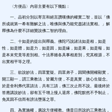
〈方便品〉內容主要有以下幾點：
一、品初分別以寄言和絕言讚嘆佛的權實二智，並以「佛
所成就第一希有難解之法，唯佛與佛乃能究盡諸法實相。」解
釋佛為什麼不詳細贊說佛二智的理由。
二、十如是的提出與釋義。佛陀巧說諸法如是相，如是
性，如是體，如是力，如是因，如是緣，如是果，如是報，如
是本末究竟等差別相。十法界雖各具事相差別，究其根源，不
出實相平等之理。
三、欲說妙法，四眾驚疑。四眾弟子，因聞佛開權顯實，
開三顯一，謂三乘教法，皆屬方便，不是真實，故心生疑念。
於是舍利弗代眾請法，共有三請，佛三次止而不說。最後終於
答應講說妙法，卻有五千增上慢人退席，佛陀默然不予制止，
免其因不信而有謗法墮落之罪。
四、為實施權，廣說方便權教。佛昔日所說的三乘教法，