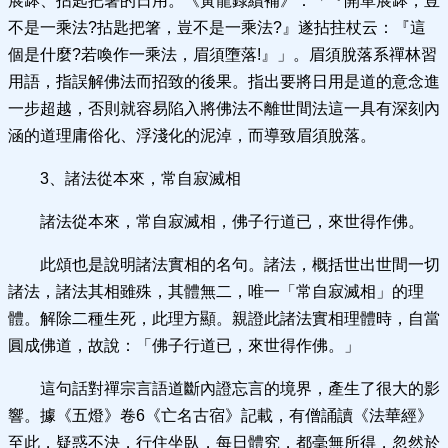
展缽、拈匙把箸的日用。《黃龍錄續補》：「『開單展缽，豈
不是一乘法?拈匙把箸，豈不是一乘法?』遂拈拄杖云：『這
個是什麼?若喚作一乘法，眉須墮落!』」。眉須脫落系禪林習
用語，指誤解佛法而招致的後果。指出要將日用是道的意念進
一步超越，否則就容易陷入將佛法不離世間法這一具有深刻內
涵的道理庸俗化、浮淺化的泥淖，而導致眉須脫落。
3、諸法從本來，常自寂滅相
諸法從本來，常自寂滅相，佛子行道已，來世得作佛。
此頌也是說明諸法實相的名句。諸法，概括世出世間一切
諸法，諸法其相雖殊，其體無二，唯一「常自寂滅相」的理
體。解除二種生死，此理方顯。親證此諸法實相理體時，自當
圓成佛道，故說：「佛子行道已，來世得作佛。」
這句話對禪宗言語道斷內證忘言的境界，產生了很大的影
響。據《五燈》卷6《亡名古宿》記載，有僧誦讀《法華經》
至此，疑惑不決，行住坐臥，每日體究，都毫無所得，忽然於