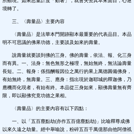
所顯現。如果思量計度「動著」，就會失去其本來面目，心逐
境轉了。
三、〈壽量品〉主要內容
〈壽量品〉是法華本門開跡顯本最重要的代表品目。本品
明不可思議的佛果功德，主要談及如來的壽量。
說壽量就要談到佛的三身。佛的壽量，依法、報、化三身
而有異。一、法身：無色無形之極理，無始無終，無法論壽量
長短。二、報身：係指酬報因位之萬行的果上萬德圓備佛身，
有始無終，無壽量。三、應身：指出現於迦耶城的釋迦佛，乃
應機而化現者，有始有終。本品從三身如來，顯佛壽量無有齊
限，即以顯佛究竟功德之果相。
〈壽量品〉的主要內容有以下四點：
一、以「五百塵點劫(亦作五百億塵點劫)」比喻釋尊成佛
以來久遠之劫量。經中舉喻說，粉碎五百千萬億那由他阿僧祇