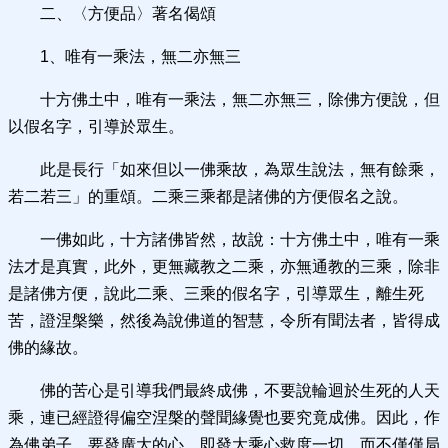
二、〈方便品〉著名偈頌
1、唯有一乘法，無二亦無三
十方佛土中，唯有一乘法，無二亦無三，除佛方便說，但
以假名字，引導於眾生。
此是長行「如來但以一佛乘故，為眾生說法，無有餘乘，
若二若三」的重頌。二乘三乘都是諸佛的方便假名之說。
一佛如此，十方諸佛皆然，故說：十方佛土中，唯有一乘
法才是真實，此外，更無藏教之二乘，亦無通教的三乘，除非
是諸佛方便，說此二乘、三乘的假名字，引導眾生，離生死
苦，證涅槃樂，然後為說佛道的智慧，令所有聞法者，皆得成
佛的緣故。
佛的苦心是引導我們最終成佛，不要說輪迴於生死的人天
乘，連已經證得偏空涅槃的聲聞緣覺也要究竟成佛。因此，作
為佛弟子，要發廣大的心。即發大乘心救度一切，而不僅僅局