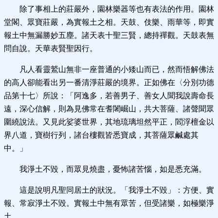
除了事相上的莊嚴外，園林樂器等也有表法的作用。園林
堂閣、眾寶莊嚴，為實報土之相。天鼓、伎樂、雨華等，即實
報土中無漏勝妙五塵。諸天表十聖三賢，總持禪觀。天鼓表無
問自說。天華表賢聖因行。
凡人看靈鷲山無非一座普通的小矮山而已，然而悟解佛法
的高人卻能看出另一番清淨莊嚴的境界。正如佛在〈分別功德
品第十七〉所說：「阿逸多，若善男子、善女人聞我說壽命長
遠，深心信解，則為見佛常在耆闍崛山，共大菩薩、諸聲聞眾
圍繞說法。又見此娑婆世界，其地琉璃坦然平正，閻浮檀金以
界八道，寶樹行列，諸台樓觀皆悉寶成，其菩薩眾鹹處其
中。」
我淨土不毀，而眾見燒盡，憂怖諸苦惱，如是悉充滿。
這是說明凡聖同居土的狀況。「我淨土不毀」：方便、實
報、常寂淨土不毀。實報土中無有眾苦，但受諸樂，如極樂淨
土。