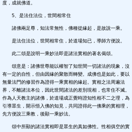
度，成就佛道。
5、是法住法位，世間相常住
諸佛兩足尊，知法常無性，佛種從緣起，是故說一乘。
是法住法位，世間相常住，於道場知已，導師方便說。
此二頌是說明一乘妙法即是諸法實相的著名偈頌。
頌意是：諸佛世尊能以權智了知世間一切諸法的現象，沒
有一定的自性，但由因緣的聚散而轉變。成佛也是如此，要以
無量法門的修習作為證得一乘實相的緣起。實相之法周遍法
界，不離諸法本位，因此世間諸法的差別現相，也常住不滅。
作為人天教主的諸佛，於道場成正覺時證知性相不二之理，為
引導眾生，開示悟入佛的知見，共同證得此一佛乘的實相理，
先方便說三乘教，後顯一乘妙法。
頌中所顯的諸法實相即是眾生的真如佛性。性相俱空的實