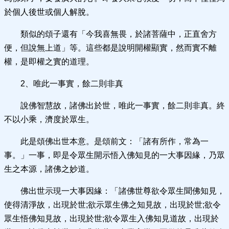
於個人後世或個人解脫。
類似的頌子還有「今我喜無畏，於諸菩薩中，正直舍方
便，但說無上道」等。這些都是說明開權顯實，然而實不離
權，是即權之實的道理。
2、唯此一事實，餘二則非真
說佛智慧故，諸佛出於世，唯此一事實，餘二則非真。終
不以小乘，濟度於眾生。
此是頌佛出世本意。是頌前文：「諸有所作，常為一
事。」一事，即是令眾生開示悟入佛知見的一大事因緣，乃眾
生之本源，諸佛之妙道。
佛出世示現一大事因緣：「諸佛世尊欲令眾生聞佛知見，
使得清淨故，出現於世;欲示眾生佛之知見故，出現於世;欲令
眾生悟佛知見故，出現於世;欲令眾生入佛知見道故，出現於