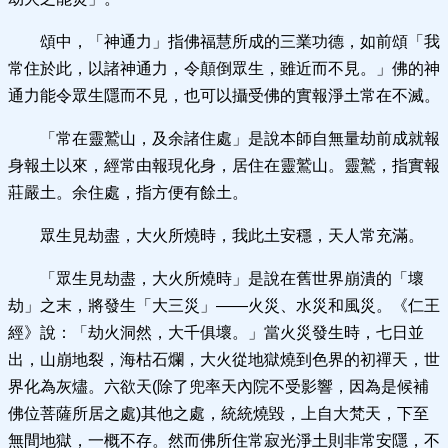
頌中，「神通力」指佛福慧所成的三業功德，如前頌「我
常住於此，以諸神通力，令顛倒眾生，雖近而不見。」佛的神
通力能令眾生隱而不見，也可以攝受佛的實報淨土常在不滅。
「常在靈鷲山，及余諸住處」是說本師自無量劫前成就報
身報土以來，經常由報現化身，居住在靈鷲山。靈鷲，指實報
莊嚴土。余住處，指方便有餘土。
眾生見劫盡，大火所燒時，我此土安穩，天人常充滿。
「眾生見劫盡，大火所燒時」是說在舊世界崩潰的「壞
劫」之末，將發生「大三災」——火災、水災和風災。《仁王
經》說：「劫火洞然，大千俱壞。」當火災發生時，七日並
出，山崩地裂，海枯石爛，大火從地獄燒到色界的初禪天，世
界化為灰燼。六欲天(除了兜率天內院不受影響，因為是候補
佛位菩薩所居之處)其他之處，統統燒毀，上自大梵天，下至
無間地獄，一概不存。然而佛所住常寂光淨土則非常安隱，不