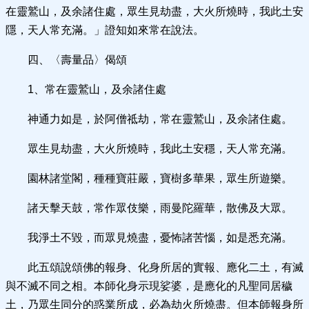
在靈鷲山，及余諸住處，眾生見劫盡，大火所燒時，我此土安
隱，天人常充滿。」證知如來常在說法。
四、〈壽量品〉偈頌
1、常在靈鷲山，及余諸住處
神通力如是，於阿僧祗劫，常在靈鷲山，及余諸住處。
眾生見劫盡，大火所燒時，我此土安穩，天人常充滿。
園林諸堂閣，種種寶莊嚴，寶樹多華果，眾生所遊樂。
諸天擊天鼓，常作眾伎樂，雨曼陀羅華，散佛及大眾。
我淨土不毀，而眾見燒盡，憂怖諸苦惱，如是悉充滿。
此五頌說頌佛的報身、化身所居的實報、應化二土，有滅
與不滅不同之相。本師化身示現娑婆，是應化的凡聖同居穢
土，乃眾生同分的惑業所成，必為劫火所燒盡。但本師報身所