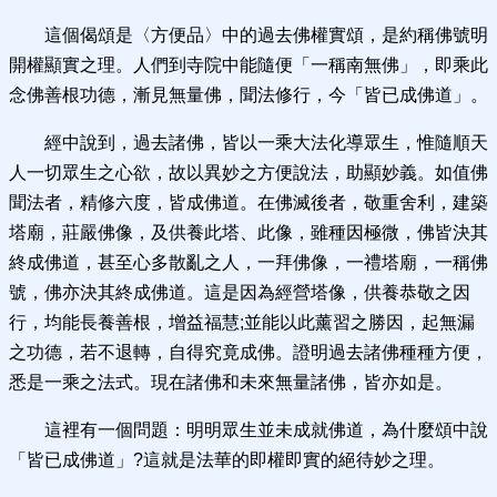
這個偈頌是〈方便品〉中的過去佛權實頌，是約稱佛號明
開權顯實之理。人們到寺院中能隨便「一稱南無佛」，即乘此
念佛善根功德，漸見無量佛，聞法修行，今「皆已成佛道」。
經中說到，過去諸佛，皆以一乘大法化導眾生，惟隨順天
人一切眾生之心欲，故以異妙之方便說法，助顯妙義。如值佛
聞法者，精修六度，皆成佛道。在佛滅後者，敬重舍利，建築
塔廟，莊嚴佛像，及供養此塔、此像，雖種因極微，佛皆決其
終成佛道，甚至心多散亂之人，一拜佛像，一禮塔廟，一稱佛
號，佛亦決其終成佛道。這是因為經營塔像，供養恭敬之因
行，均能長養善根，增益福慧;並能以此薰習之勝因，起無漏
之功德，若不退轉，自得究竟成佛。證明過去諸佛種種方便，
悉是一乘之法式。現在諸佛和未來無量諸佛，皆亦如是。
這裡有一個問題：明明眾生並未成就佛道，為什麼頌中說
「皆已成佛道」?這就是法華的即權即實的絕待妙之理。