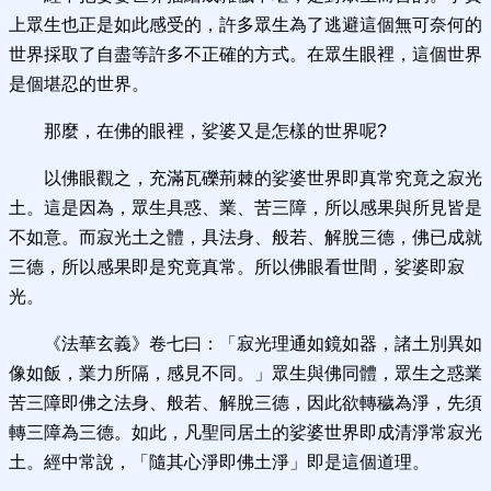
上眾生也正是如此感受的，許多眾生為了逃避這個無可奈何的
世界採取了自盡等許多不正確的方式。在眾生眼裡，這個世界
是個堪忍的世界。
那麼，在佛的眼裡，娑婆又是怎樣的世界呢?
以佛眼觀之，充滿瓦礫荊棘的娑婆世界即真常究竟之寂光
土。這是因為，眾生具惑、業、苦三障，所以感果與所見皆是
不如意。而寂光土之體，具法身、般若、解脫三德，佛已成就
三德，所以感果即是究竟真常。所以佛眼看世間，娑婆即寂
光。
《法華玄義》卷七曰：「寂光理通如鏡如器，諸土別異如
像如飯，業力所隔，感見不同。」眾生與佛同體，眾生之惑業
苦三障即佛之法身、般若、解脫三德，因此欲轉穢為淨，先須
轉三障為三德。如此，凡聖同居土的娑婆世界即成清淨常寂光
土。經中常說，「隨其心淨即佛土淨」即是這個道理。