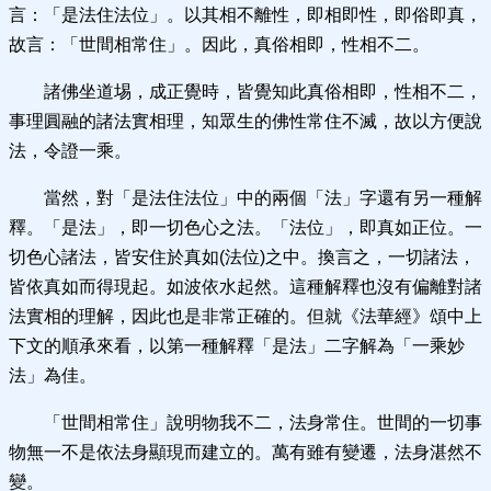
言：「是法住法位」。以其相不離性，即相即性，即俗即真，
故言：「世間相常住」。因此，真俗相即，性相不二。
諸佛坐道埸，成正覺時，皆覺知此真俗相即，性相不二，
事理圓融的諸法實相理，知眾生的佛性常住不滅，故以方便說
法，令證一乘。
當然，對「是法住法位」中的兩個「法」字還有另一種解
釋。「是法」，即一切色心之法。「法位」，即真如正位。一
切色心諸法，皆安住於真如(法位)之中。換言之，一切諸法，
皆依真如而得現起。如波依水起然。這種解釋也沒有偏離對諸
法實相的理解，因此也是非常正確的。但就《法華經》頌中上
下文的順承來看，以第一種解釋「是法」二字解為「一乘妙
法」為佳。
「世間相常住」說明物我不二，法身常住。世間的一切事
物無一不是依法身顯現而建立的。萬有雖有變遷，法身湛然不
變。