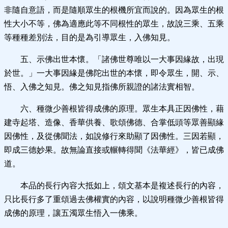
非隨自意語，而是隨順眾生的根機所宜而說的。因為眾生的根
性大小不等，佛為適應此等不同根性的眾生，故說三乘、五乘
等種種差別法，目的是為引導眾生，入佛知見。
五、示佛出世本懷。「諸佛世尊唯以一大事因緣故，出現
於世。」一大事因緣是佛陀出世的本懷，即令眾生，開、示、
悟、入佛之知見。佛之知見指佛所親證的諸法實相智。
六、種微少善根皆得成佛的原理。眾生本具正因佛性，藉
建寺起塔、造像、香華供養、歌頌佛德、合掌低頭等眾善顯緣
因佛性，及從佛聞法，如說修行來助顯了因佛性。三因若顯，
即成三德妙果。故無論直接或輾轉得聞《法華經》，皆已成佛
道。
本品的長行內容大抵如上，頌文基本是複述長行的內容，
只比長行多了重頌過去佛權實的內容，以說明種微少善根皆得
成佛的原理，讓五濁眾生悟入一佛乘。