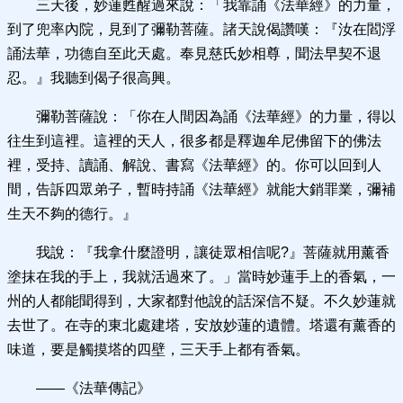
三天後，妙蓮甦醒過來說：「我靠誦《法華經》的力量，
到了兜率內院，見到了彌勒菩薩。諸天說偈讚嘆：『汝在閻浮
誦法華，功德自至此天處。奉見慈氏妙相尊，聞法早契不退
忍。』我聽到偈子很高興。
彌勒菩薩說：「你在人間因為誦《法華經》的力量，得以
往生到這裡。這裡的天人，很多都是釋迦牟尼佛留下的佛法
裡，受持、讀誦、解說、書寫《法華經》的。你可以回到人
間，告訴四眾弟子，暫時持誦《法華經》就能大銷罪業，彌補
生天不夠的德行。』
我說：『我拿什麼證明，讓徒眾相信呢?』菩薩就用薰香
塗抹在我的手上，我就活過來了。」當時妙蓮手上的香氣，一
州的人都能聞得到，大家都對他說的話深信不疑。不久妙蓮就
去世了。在寺的東北處建塔，安放妙蓮的遺體。塔還有薰香的
味道，要是觸摸塔的四壁，三天手上都有香氣。
——《法華傳記》