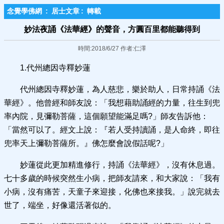
念覺學佛網
:
居士文章
:
轉載
妙法夜誦《法華經》的聲音，方圓百里都能聽得到
時間:2018/6/27 作者:仁澤
1.代州總因寺釋妙蓮
代州總因寺釋妙蓮，為人慈悲，樂於助人，日常持誦《法
華經》。他曾經和師友說：「我想藉助誦經的力量，往生到兜
率內院，見彌勒菩薩，這個願望能滿足嗎?」師友告訴他：
「當然可以了。經文上說：『若人受持讀誦，是人命終，即往
兜率天上彌勒菩薩所。』佛怎麼會說假話呢?」
妙蓮從此更加精進修行，持誦《法華經》，沒有休息過。
七十多歲的時候突然生小病，把師友請來，和大家說：「我有
小病，沒有痛苦，天童子來迎接，化佛也來接我。」說完就去
世了，端坐，好像還活著似的。