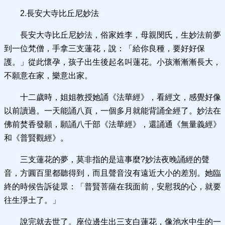
2.長安大寺比丘尼妙法
長安大寺比丘尼妙法，俗家姓李，母親閔氏，生妙法前夢
到一位梵僧，手拿三支蓮花，說：「給你良種，要好好保
護。」從此懷孕，孩子出生後起名叫蓮花。小孩漸漸漸長大，
不願意在家，樂意出家。
十二歲時，姐姐教授她誦《法華經》，看經文，感覺好像
以前讀過。一天能誦八頁，一個多月就能背誦全經了。妙法在
佛前焚香發願，願誦八千部《法華經》，還誦通《無量義經》
和《普賢觀經》。
三支蓮花的夢，莫非指的是這事麼?妙法夜晚誦經的聲
音，方圓百里都聽得到，而且聲音沒有遠近大小的差別。她臨
終的時候告訴徒眾：「普賢菩薩在我面前，安慰我的心，就要
往生淨土了。」
說完就去世了。座位邊生出三支白蓮花，像池水中生的一