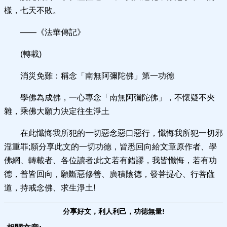
樣，七天不敗。
——《法華傳記》
(轉載)
消災免難：稱念「南無阿彌陀佛」第一功德
學佛為成佛，一心專念「南無阿彌陀佛」，不懷疑不夾
雜，乘佛大願力決定往生淨土
在此懺悔我所犯的一切惡念惡口惡行，懺悔我所犯一切邪
淫重罪;願分享此文的一切功德，皆悉回向給文章原作者、學
佛網、轉載者、各位讀者;此文若有錯謬，我皆懺悔，若有功
德，普皆回向，願斷惡修善、廣積陰德，發菩提心、行菩薩
道，持戒念佛、求生淨土!
分享好文，利人利己，功德無量!