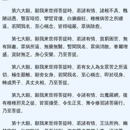
第六大願。願我來世得菩提時、若諸有情、諸根不具、醜
陋頑愚、聾盲喑瘂、攣躄背僂、白癩癲狂、種種病苦之所纏
逼。若聞我名、至心稱念。皆得端嚴。眾病除愈。
第七大願。願我來世得菩提時、若諸有情、貧窮困苦、無
有歸趣。眾病所逼、無藥無醫。暫聞我名、眾病消散。眷屬增
盛。資財無乏。身心安樂。乃至菩提。
第八大願。願我來世得菩提時、若有女人為女眾苦之所逼
切、極生厭離、願舍女身。若聞我名、至心稱念。即於現身、
轉成男子、具丈夫相。乃至菩提。
第九大願。願我來世得菩提時、令諸有情、出魔羅網。復
有種種邪見之徒、皆當攝受、令生正見、漸令修習諸菩薩行。
乃至菩提。
第十大願。願我來世得菩提時、若諸有情、王法所拘、幽