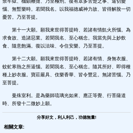
禁牢獄、枷鎖鞭撻、乃至極刑。復有眾多苦楚之事、逼切憂
惱、無暫樂時。若聞我名。以我福德威神力故、皆得解脫一切
憂苦。乃至菩提。
第十一大願。願我來世得菩提時、若諸有情飢火所惱。為
求食故、造諸惡業。若聞我名、至心稱念。我當先與上妙飲
食、隨意飽滿。復以法味、令住安樂。乃至菩提。
第十二大願。願我來世得菩提時、若諸有情、身無衣服、
蚊虻寒熱之所逼惱。若聞我名、至心稱念。隨其所好、即得種
種上妙衣服。寶莊嚴具、伎樂香華、皆令豐足。無諸苦惱。乃
至菩提。
曼殊室利。是為藥師琉璃光如來、應正等覺、行菩薩道
時、所發十二微妙上願。
分享好文，利人利己，功德無量!
相關文章: