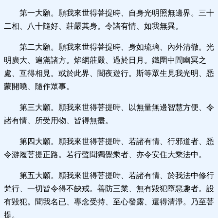
第一大願。願我來世得菩提時、自身光明照無邊界。三十
二相、八十隨好、莊嚴其身。令諸有情、如我無異。
第二大願。願我來世得菩提時、身如琉璃、內外清徹。光
明廣大、遍滿諸方。焰網莊嚴、過於日月。鐵圍中間幽冥之
處、互得相見。或於此界、闇夜遊行。斯等眾生見我光明、悉
蒙開曉、隨作眾事。
第三大願。願我來世得菩提時、以無量無邊智慧方便、令
諸有情、所受用物、皆得無盡。
第四大願。願我來世得菩提時、若諸有情、行邪道者、悉
令游履菩提正路。若行聲聞獨覺乘者、亦令安住大乘法中。
第五大願。願我來世得菩提時、若諸有情、於我法中修行
梵行、一切皆令得不缺戒。善防三業、無有毀犯墮惡趣者。設
有毀犯。聞我名已、專念受持、至心發露、還得清淨。乃至菩
提。