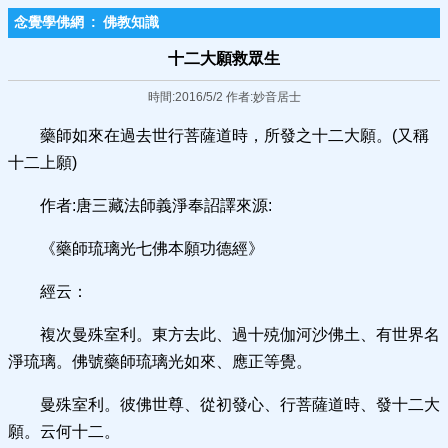
念覺學佛網
:
佛教知識
十二大願救眾生
時間:2016/5/2 作者:妙音居士
藥師如來在過去世行菩薩道時，所發之十二大願。(又稱
十二上願)
作者:唐三藏法師義淨奉詔譯來源:
《藥師琉璃光七佛本願功德經》
經云：
複次曼殊室利。東方去此、過十殑伽河沙佛土、有世界名
淨琉璃。佛號藥師琉璃光如來、應正等覺。
曼殊室利。彼佛世尊、從初發心、行菩薩道時、發十二大
願。云何十二。