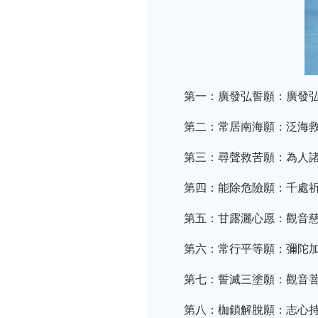
第一：廣發弘誓願：廣發
第二：常居南海願：泛海
第三：尋聲救苦願：為人
第四：能除危險願：千處
第五：甘露灑心愿：觀音
第六：常行平等願：彌陀
第七：誓滅三塗願：觀音
第八：枷鎖解脫願：志心