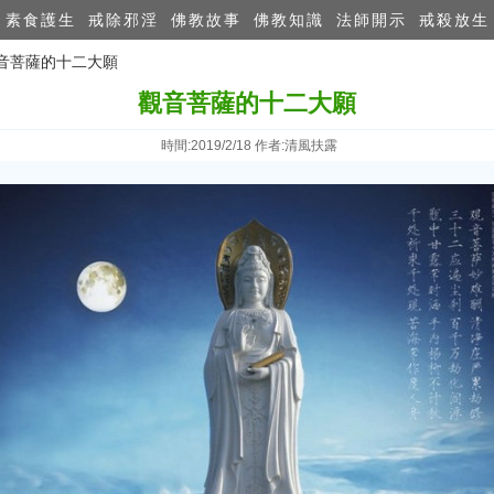
素食護生
戒除邪淫
佛教故事
佛教知識
法師開示
戒殺放生
觀音菩薩的十二大願
觀音菩薩的十二大願
時間:2019/2/18 作者:清風扶露