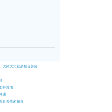
，大慈大悲就是觀音菩薩
師
加持護佑
神通
觀音菩薩來報喜