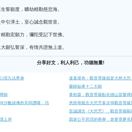
眾生誓願度，曠劫精勤慈悲海。
之中引淨土，至心誠念觀世音。
音精勤宏願力，彌陀受記下世佛。
二大願弘誓深，有情共證無上道。
分享好文，利人利己，功德無量!
心現九法界身
達真堪布：觀音菩薩就是大慈大悲
藥師如來十二大願
禪師
黃柏霖：觀音菩薩點化德山宣鑒禪
河沙數諸佛所共同讚嘆，功
患癌母親念大悲咒多次得觀音菩薩
至誠誦念《大悲咒》，觀音菩薩顯
漂上岸
因老公不邪淫的善舉，老婆竟夢見