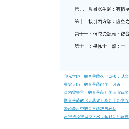
第九：度盡眾生願：有情
第十：接引西方願：虛空
第十一：彌陀受記願：觀
第十二：果修十二願：十
印光大師：觀音菩薩久已成佛，以悲
星雲大師：觀音菩薩的​化世因緣
黃柏霖警官：觀音菩薩點化德山宣鑒
觀音菩薩的《大悲咒》為九十九億恆
驚恐夢境中觀音菩薩親自教我
河裡洗澡被鬼拉下水，念觀音菩薩被