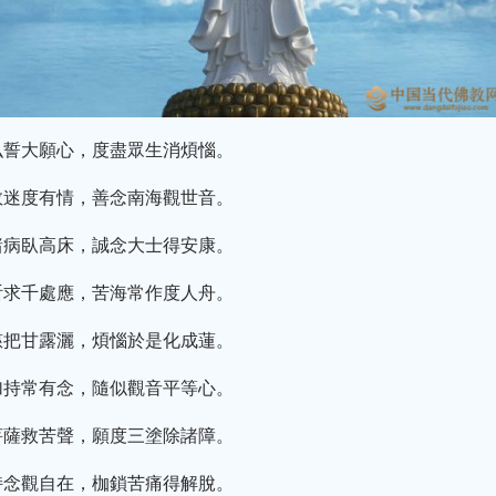
弘誓大願心，度盡眾生消煩惱。
救迷度有情，善念南海觀世音。
諸病臥高床，誠念大士得安康。
祈求千處應，苦海常作度人舟。
慈把甘露灑，煩惱於是化成蓮。
加持常有念，隨似觀音平等心。
菩薩救苦聲，願度三塗除諸障。
持念觀自在，枷鎖苦痛得解脫。