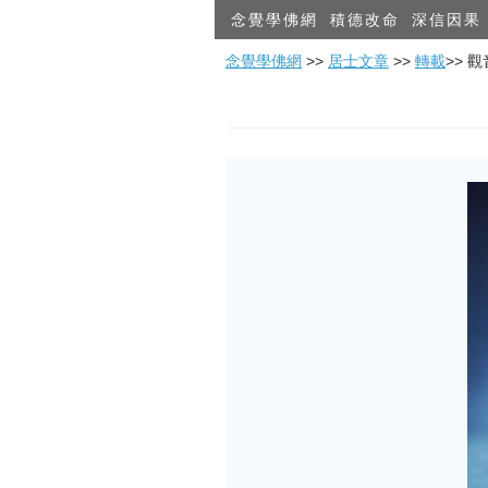
念覺學佛網
積德改命
深信因果
念覺學佛網
>>
居士文章
>>
轉載
>> 