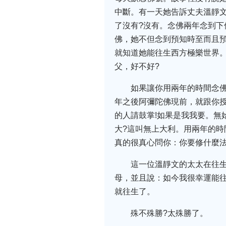
中斷。有一天她告訴丈夫溫靜
了沒有?沒有。念佛兩年念到
佛，她不但念到預知時至而且
就知道她能往生西方極樂世界
父，好不好?
如果讓你用兩年的時間念
年之後阿彌陀佛現前，就跟你
的人請鼓掌!如果是我我要。無
大?這叫無上大利。用兩年的
真的很真心問你：你要修什麼法
這一位溫靜文的太太在往
母，並且說：如今我很幸運能
就往生了。
殊不殊勝?太殊勝了。