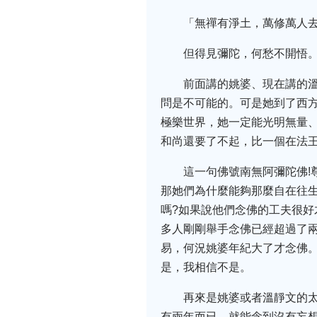
「無禪有淨土，萬修萬人
但得見彌陀，何愁不開悟
前面講的姚婆、現在講的
問是不可能的。可是她到了西
極樂世界，她一定能光明無量
和尚還要了不起，比一個在法
這一句佛號南無阿彌陀佛!
那她們為什麼能夠那麼自在往生
嗎?如果說他們念佛的工夫很
多人剛剛舉手念佛已經超過了
易，何況姚婆年紀大了才念佛
是，我相信不是。
再來是姚婆或者溫靜文的
有兩年而已，就能念到沒有妄