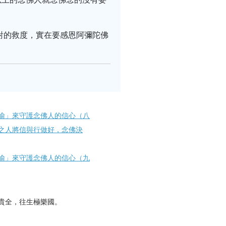
對的救度，實在要感恩阿彌陀佛
喻」來守護念佛人的信心（八
之人將信與行做好，念佛決
喻」來守護念佛人的信心（九
貴全，往生極樂國。