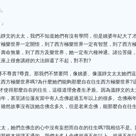
去。
。」
溫靜文的太太，我們不知道她們有沒有學問，但是姚婆年紀大了
方極樂世界一定開悟，到了西方極樂世界一定有智慧，到了西方
、壽命無量，到了西方及樂世界，她一定有六種神通。諸位菩薩
王座上很會講經的大法師還了不起，對不對?
尊不尊貴?尊貴。那我們不禁要問，像姚婆、像溫靜文太太她們
西方極樂世界嗎?為什麼她們能夠那麼自在往生西方極樂世界?
好才使得那麼自在的往生，這樣道理會產生矛盾。因為溫靜文的太
兩年，甚至諸位蓮友當中有人念佛超過五年以上的很多。念佛兩
。雖然故事沒有說她念佛念多久，但是老來念佛，能那麼自在往生
太太，她們念佛念的心中沒有妄想而自在的往生嗎?我相信不是。
想那根本就講不通的。我們太多人念佛超過五年以上，超過五年