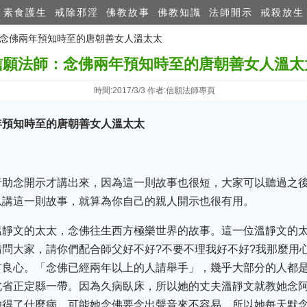
素食護生
戒除邪淫
佛教故事
佛教知識
法師開示
戒殺放生
師：念佛兩年預知時至的唐朝善女人溫太太
信願法師：念佛兩年預知時至的唐朝善女人溫太
時間:2017/3/3 作者:信願法師專頁
年預知時至的唐朝善女人溫太太
者助念開示才講出來，因為這一則故事也很短，大家可以聽過之
以講這一則故事，就算為你自己的親人開示也很有用。
溫靜文的太太，念佛往生西方極樂世界的故事。這一位溫靜文的
問大家，請你們配合師父好不好?不要不理我好不好?我那麼用
有良心。「念佛已經兩年以上的人請舉手」，幾乎大部分的人都
北省正定縣一帶。因為久病臥床，所以她的丈夫溫靜文就教她念
她得了什麼病，可能她念佛要念出聲音來不容易，所以她每天默