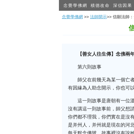
念覺學佛網
積德改命
深信因果
念覺學佛網
>>
法師開示
>> 信願法
【善女人往生傳】念佛兩
第六則故事
師父在前幾天為某一個亡
有因緣為人助念開示，你也可
這一則故事是唐朝有一位
沒有講這一則故事前，師父想請
你們都不理我，你們實在是沒
是并州人，并州就是現在的河
每天默念佛號。故事裡沒有說