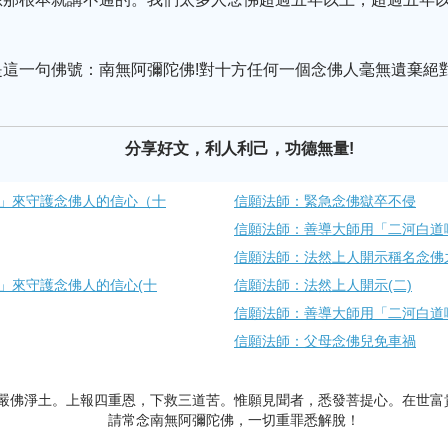
是這一句佛號：南無阿彌陀佛!對十方任何一個念佛人毫無遺棄絕
分享好文，利人利己，功德無量!
」來守護念佛人的信心（十
信願法師：緊急念佛獄卒不侵
信願法師：善導大師用「二河白道
信願法師：法然上人開示稱名念佛
」來守護念佛人的信心(十
信願法師：法然上人開示(二)
信願法師：善導大師用「二河白道
信願法師：父母念佛兒免車禍
嚴佛淨土。上報四重恩，下救三道苦。惟願見聞者，悉發菩提心。在世富
請常念南無阿彌陀佛，一切重罪悉解脫！