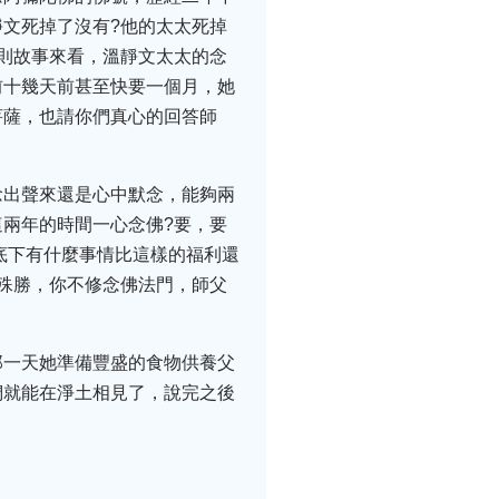
文死掉了沒有?他的太太死掉
則故事來看，溫靜文太太的念
前十幾天前甚至快要一個月，她
菩薩，也請你們真心的回答師
念出聲來還是心中默念，能夠兩
兩年的時間一心念佛?要，要
底下有什麼事情比這樣的福利還
殊勝，你不修念佛法門，師父
那一天她準備豐盛的食物供養父
們就能在淨土相見了，說完之後