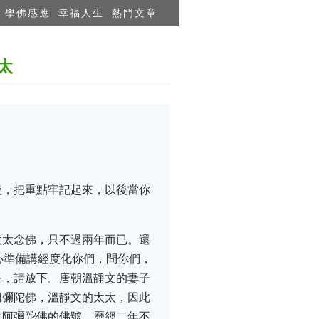
學佛感應
幸福人生
熱門文章
太
後，把重點牢記起來，以後當你
太太念佛，只不過兩年而已。還
心準備講經度化你們，問你們，
是，請放下。唐朝溫靜文的妻子
阿彌陀佛，溫靜文的太太，因此
念阿彌陀佛的佛號，歷經二年不