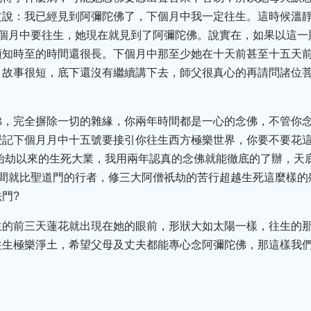
文說：我已經見到阿彌陀佛了，下個月中我一定往生。這時候溫靜
下個月中要往生，她現在就見到了阿彌陀佛。說實在，如果以這一
預知時至的時間還很長。下個月中那至少她在十天前甚至十五天
。故事很短，底下還沒有繼續講下去，師父很真心的再請問諸位
佛，完全摒除一切的雜緣，你兩年時間都是一心的念佛，不管你
授記下個月月中十五號要接引你往生西方極樂世界，你要不要花這
始劫以來的生死大業，我用兩年認真的念佛就能徹底的了辦，天
時間就比聖道門的行者，修三大阿僧祇劫的苦行超越生死這麼樣的
門?
生的前三天蓮花就出現在她的眼前，形狀大如太陽一樣，往生的
往生極樂淨土，希望父母及丈夫都能專心念阿彌陀佛，那這樣我