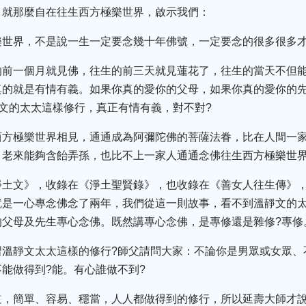
，就那麼自在往生西方極樂世界，啟示我們：
樂世界，不是說一生一定要念幾十年佛號，一定要念的很多很多
的前一個月就見佛，往生的前三天就見蓮花了，往生的當天不但
真的就是有情有義。如果你真的愛你的父母，如果你真的愛你的
靜文的太太這樣修行，真正有情有義，對不對?
西方極樂世界相見，通通成為阿彌陀佛的菩薩法眷，比在人間一
、老來能夠含飴弄孫，也比不上一家人通通念佛往生西方極樂世界
淨土文》，收錄在《淨土聖賢錄》，也收錄在《善女人往生傳》
就是一心專念佛念了兩年，我們從這一則故事，看不到溫靜文的
的父母及先生專心念佛。既然講專心念佛，是專修還是雜修?專修
習溫靜文太太這樣的修行?師父請問大家：不論你是男眾或女眾、
能做得到?能。有心誰做不到?
道，簡單、容易、穩當，人人都做得到的修行，所以延壽大師才