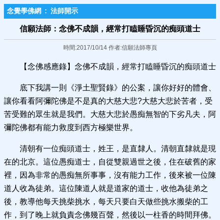
念覺學佛網
:
法師開示
信願法師：念佛不成韻，經常打瞌睡昏沉的痴頭道士
時間:2017/10/14 作者:信願法師專頁
【念佛感應錄】念佛不成韻，經常打瞌睡昏沉的痴頭道士
底下我講一則《淨土聖賢錄》的公案，讓你好好的體會、
讓你看看阿彌陀佛是不是真的大慈大悲?大慈大悲於苦者，受
苦受難的眾生就是我們。大慈大悲於愚痴無智的下劣凡夫，阿
彌陀佛都有能力救度到西方極樂世界。
清朝有一位痴頭道士，姓王，是直隸人。清朝直隸就是現
在的北京。這位愚痴道士，自從雙親過世之後，住在破舊的家
裡，因為非常的愚痴無所事事，沒有能力工作，後來被一位陳
道人收為徒弟。這位陳道人就是道家的道士，收他為徒弟之
後，教導他每天挑柴挑水，每天只要白天做些挑水搬柴的工
作，到了晚上就負責念佛幾百聲，然後以一柱香的時間拜佛。