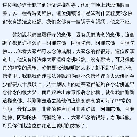
這位痴頭道士聽了他師父這樣教導，他到了晚上就念佛數百
聲，以一柱香時間拜佛。這位痴頭道士愚笨到什麼程度?念佛
都沒有辦法念成韻。我們念佛有一個調子有韻調，他念不成。
譬如說我們皇羅禪寺的念佛、還有我們助念的念佛，這個
調子都是這樣念的—阿彌陀佛、阿彌陀佛、阿彌陀佛、阿彌陀
佛……你看大家都可以念佛成韻，大家念的都很好。這位痴頭
道士，他沒有辦法像大家這樣念佛成韻，沒有辦法，可見得他
真的非常的愚笨。你們要比他聰明的太多了對不對?我們小念
佛堂里，我聽我們淨慧法師說能夠到小念佛堂裡面去念佛的至
少都要八十歲以上，八十歲以上的老菩薩都能夠在小念佛堂里
念佛念的很大聲，而且跟著出家眾跟著念佛機，就像我們剛剛
這樣念佛。我剛剛走過去聽他們這樣念佛念的可好了!非常的
平順、音聲成韻，非常的整齊而且非常好聽。阿彌陀佛、阿彌
陀佛、阿彌陀佛、阿彌陀佛……大家都念的很好，念佛成韻。
可見你們比這位痴頭道士聰明的太多了。