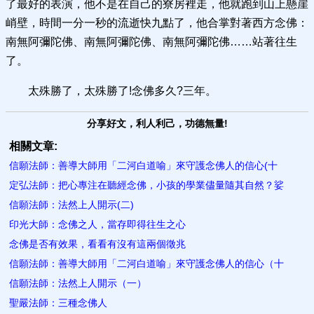
了最好的表演，他不是在自己的寮房裡走，他就跑到山上懸崖
峭壁，時間一分一秒的流逝快九點了，他合掌對著西方念佛：
南無阿彌陀佛、南無阿彌陀佛、南無阿彌陀佛……站著往生
了。
太殊勝了，太殊勝了!念佛多久?三年。
分享好文，利人利己，功德無量!
相關文章:
信願法師：善導大師用「二河白道喻」來守護念佛人的信心(十
定弘法師：把心專注在聽經念佛，小孩的學業儘量隨其自然？娑
信願法師：法然上人開示(二)
印光大師：念佛之人，當存即得往生之心
念佛是否有效果，看看有沒有這兩個徵兆
信願法師：善導大師用「二河白道喻」來守護念佛人的信心（十
信願法師：法然上人開示（一）
聖嚴法師：三種念佛人