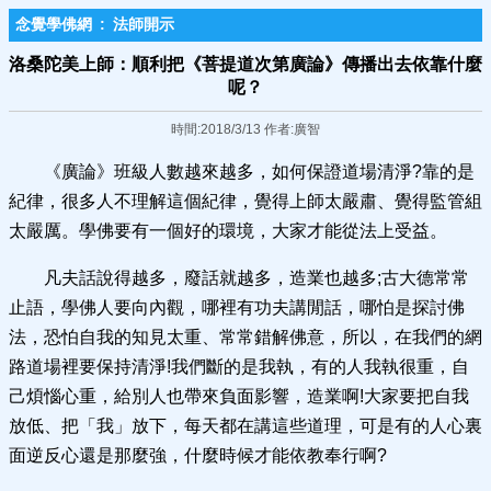
念覺學佛網
:
法師開示
洛桑陀美上師：順利把《菩提道次第廣論》傳播出去依靠什麼
呢？
時間:2018/3/13 作者:廣智
《廣論》班級人數越來越多，如何保證道場清淨?靠的是
紀律，很多人不理解這個紀律，覺得上師太嚴肅、覺得監管組
太嚴厲。學佛要有一個好的環境，大家才能從法上受益。
凡夫話說得越多，廢話就越多，造業也越多;古大德常常
止語，學佛人要向內觀，哪裡有功夫講閒話，哪怕是探討佛
法，恐怕自我的知見太重、常常錯解佛意，所以，在我們的網
路道場裡要保持清淨!我們斷的是我執，有的人我執很重，自
己煩惱心重，給別人也帶來負面影響，造業啊!大家要把自我
放低、把「我」放下，每天都在講這些道理，可是有的人心裏
面逆反心還是那麼強，什麼時候才能依教奉行啊?