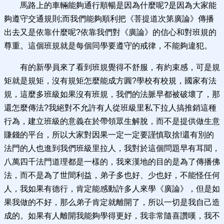
馬路上的車輛能夠通行順暢是因為什麼呢?是因為大家能
夠遵守交通規則;而我們能夠順利把《菩提道次第廣論》傳播
出去又是依靠什麼呢?依靠我們對《廣論》的信心和對班規的
尊重。這個班規就是每個同學要遵守的戒律，不能夠違犯。
有的新學員來了看到班規覺得不舒服，有約束感，可是規
矩就是規矩，沒有規矩怎麼能成方圓?學校有校規，國家有法
規，這麼多班級如果沒有班規，我們的法脈早都被破壞了，那
還怎麼傳法?我絕對不允許有人從班級里私下拉人搞推銷這種
行為，建立班級的意義在於帶領眾生解脫，而不是提供做生意
賺錢的平台，所以大家對因果一定一定要謹慎取捨!還有別的
法門的人也進到我們班級里拉人，我對於這個問題早有耳聞，
八萬四千法門道理都是一樣的，我來漢地的目的是為了傳播佛
法，而不是為了世間利益，弟子多也好、少也好，不能怪任何
人，我如果有德行，肯定能感動許多人來學《廣論》，但是如
果我做的不好，那么弟子肯定就離開了，所以一切是我自己造
成的。如果有人離開我能夠學得更好，我非常隨喜讚嘆，我不