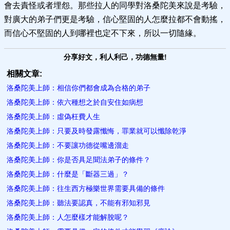
會去責怪或者埋怨。那些拉人的同學對洛桑陀美來說是考驗，
對廣大的弟子們更是考驗，信心堅固的人怎麼拉都不會動搖，
而信心不堅固的人到哪裡也定不下來，所以一切隨緣。
分享好文，利人利己，功德無量!
相關文章:
洛桑陀美上師：相信你們都會成為合格的弟子
洛桑陀美上師：依六種想之於自安住如病想
洛桑陀美上師：虛偽枉費人生
洛桑陀美上師：只要及時發露懺悔，罪業就可以懺除乾淨
洛桑陀美上師：不要讓功德從嘴邊溜走
洛桑陀美上師：你是否具足聞法弟子的條件？
洛桑陀美上師：什麼是「斷器三過」？
洛桑陀美上師：往生西方極樂世界需要具備的條件
洛桑陀美上師：聽法要認真，不能有邪知邪見
洛桑陀美上師：人怎麼樣才能解脫呢？