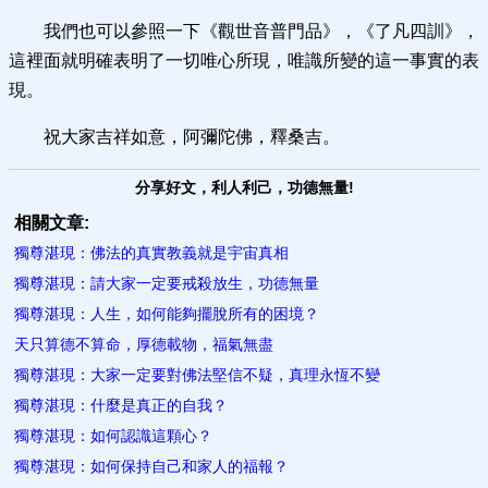
我們也可以參照一下《觀世音普門品》，《了凡四訓》，
這裡面就明確表明了一切唯心所現，唯識所變的這一事實的表
現。
祝大家吉祥如意，阿彌陀佛，釋桑吉。
分享好文，利人利己，功德無量!
相關文章:
獨尊湛現：佛法的真實教義就是宇宙真相
獨尊湛現：請大家一定要戒殺放生，功德無量
獨尊湛現：人生，如何能夠擺脫所有的困境？
天只算德不算命，厚德載物，福氣無盡
獨尊湛現：大家一定要對佛法堅信不疑，真理永恆不變
獨尊湛現：什麼是真正的自我？
獨尊湛現：如何認識這顆心？
獨尊湛現：如何保持自己和家人的福報？