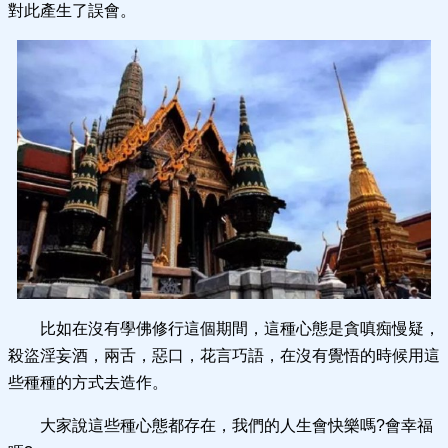
對此產生了誤會。
比如在沒有學佛修行這個期間，這種心態是貪嗔痴慢疑，
殺盜淫妄酒，兩舌，惡口，花言巧語，在沒有覺悟的時候用這
些種種的方式去造作。
大家說這些種心態都存在，我們的人生會快樂嗎?會幸福