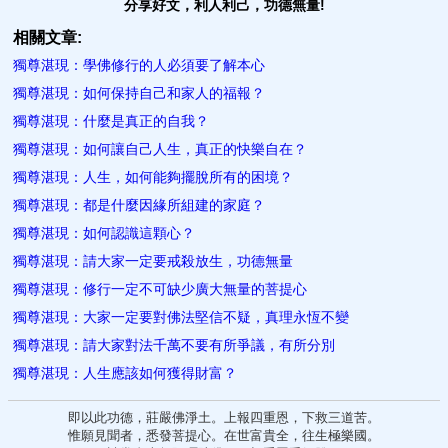
分享好文，利人利己，功德無量!
相關文章:
獨尊湛現：學佛修行的人必須要了解本心
獨尊湛現：如何保持自己和家人的福報？
獨尊湛現：什麼是真正的自我？
獨尊湛現：如何讓自己人生，真正的快樂自在？
獨尊湛現：人生，如何能夠擺脫所有的困境？
獨尊湛現：都是什麼因緣所組建的家庭？
獨尊湛現：如何認識這顆心？
獨尊湛現：請大家一定要戒殺放生，功德無量
獨尊湛現：修行一定不可缺少廣大無量的菩提心
獨尊湛現：大家一定要對佛法堅信不疑，真理永恆不變
獨尊湛現：請大家對法千萬不要有所爭議，有所分別
獨尊湛現：人生應該如何獲得財富？
即以此功德，莊嚴佛淨土。上報四重恩，下救三道苦。
惟願見聞者，悉發菩提心。在世富貴全，往生極樂國。