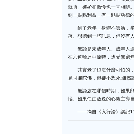
就嗔。嫉妒和傲慢也一直相隨
到一點點利益，有一點點功德
到了老年，身體不靈活，
落。想聽到一些訊息，但沒有人
無論是未成年人、成年人
在六道輪迴中流轉，遭受無窮
其實老了也沒什麼可怕的
見阿彌陀佛，但卻不想死;雖然
無論處在哪個時期，如果
惱。如果任由放逸的心態主導
——摘自《入行論》講記1