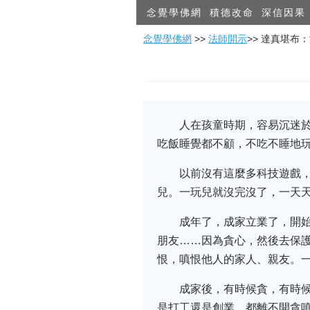
念覺學佛網
積德改命
深信因果
念覺學佛網
>>
法師開示
>> 達真堪
人在孩童時期，容易沉迷
吃飯睡覺都不顧，不吃不睡地
以前沒有這麼多科技遊戲
兒。一玩兒就沒完沒了，一天
成年了，成家立業了，開
朋友……因為貪心，然後去保
恨，嗔恨他人的家人、親友。
成家後，有時候貪，有時
是打工還是創業，都離不開貪嗔