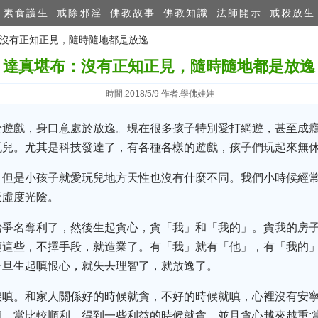
素食護生
戒除邪淫
佛教故事
佛教知識
法師開示
戒殺放生
布：沒有正知正見，隨時隨地都是放逸
達真堪布：沒有正知正見，隨時隨地都是放逸
時間:2018/5/9 作者:學佛娃娃
於遊戲，身口意處於放逸。現在很多孩子特別愛打網遊，甚至成
玩兒。尤其是科技發達了，有各種各樣的遊戲，孩子們玩起來無
，但是小孩子就愛玩兒地方天性也沒有什麼不同。我們小時候經
天虛度光陰。
始爭名奪利了，然後生起貪心，貪「我」和「我的」。貪我的房
護這些，不擇手段，就造業了。有「我」就有「他」，有「我的
一旦生起嗔恨心，就失去理智了，就放逸了。
候嗔。和家人關係好的時候就貪，不好的時候就嗔，心裡沒有安
。當比較順利，得到一些利益的時候就貪，並且貪心越來越重;