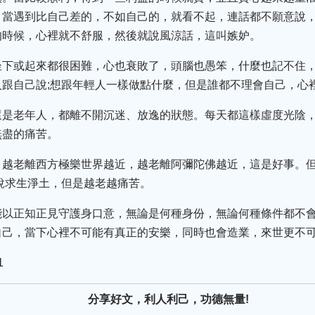
。當遇到比自己差的，不如自己的，就看不起，連話都不願意說
的時候，心裡就不舒服，然後就說風涼話，這叫嫉妒。
坐下或起來都很困難，心也衰敗了，頭腦也愚笨，什麼也記不住
跟自己說;想跟年輕人一樣做點什麼，但是誰都不理會自己，心
還是老年人，都離不開沉迷、放逸的狀態。每天都這樣虛度光陰
無盡的痛苦。
，越老離西方極樂世界越近，越老離阿彌陀佛越近，這是好事。
說求生淨土，但是越老越痛苦。
能以正知正見守護身口意，無論是何種身份，無論何種條件都不
自己，當下心裡不可能有真正的安樂，同時也會造業，來世更不
1
分享好文，利人利己，功德無量!