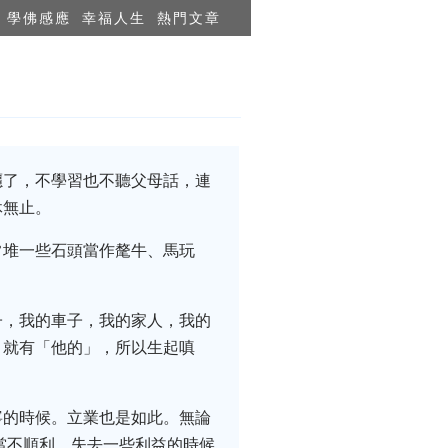
學佛感應
幸福人生
熱門文章
癮了，不學習也不聽父母話，連
休無止。
常堆一些石頭當作氂牛、馬玩
子，我的車子，我的家人，我的
」就有「他的」，所以生起嗔
寧的時候。立業也是如此。無論
當不順利、失去一些利益的時候