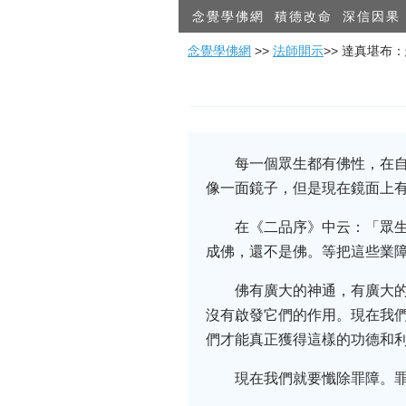
念覺學佛網
積德改命
深信因果
念覺學佛網
>>
法師開示
>> 達真堪布
每一個眾生都有佛性，在
像一面鏡子，但是現在鏡面上
在《二品序》中云：「眾
成佛，還不是佛。等把這些業
佛有廣大的神通，有廣大
沒有啟發它們的作用。現在我
們才能真正獲得這樣的功德和
現在我們就要懺除罪障。