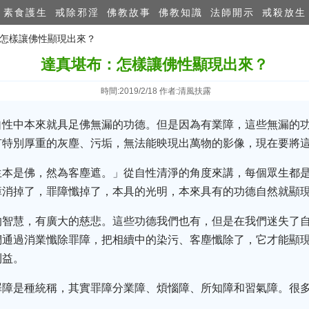
素食護生
戒除邪淫
佛教故事
佛教知識
法師開示
戒殺放生
：怎樣讓佛性顯現出來？
達真堪布：怎樣讓佛性顯現出來？
時間:2019/2/18 作者:清風扶露
自性中本來就具足佛無漏的功德。但是因為有業障，這些無漏的
有特別厚重的灰塵、污垢，無法能映現出萬物的影像，現在要將
生本是佛，然為客塵遮。」從自性清淨的角度來講，每個眾生都
障消掉了，罪障懺掉了，本具的光明，本來具有的功德自然就顯
的智慧，有廣大的慈悲。這些功德我們也有，但是在我們迷失了
們通過消業懺除罪障，把相續中的染污、客塵懺除了，它才能顯
利益。
罪障是種統稱，其實罪障分業障、煩惱障、所知障和習氣障。很