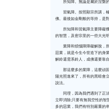
所知障。無論是屬於涅槃
習氣障。按照顯宗所講，
佛。最後如金剛般的等持，是
所知障和習氣障主要障礙
的智慧，及密宗里的一些大光
業障和煩惱障障礙解脫，
惡業，就是今生今世造下的身業
解鈴還需系鈴人，成佛還要靠
那這麼多的業障，這麼頑固
陽光照進來了，所有的黑暗會
說法。
同理，因為我們遇到了正
立即消除;只要有無我空性的智
多的惡業，我們有特別嚴重的