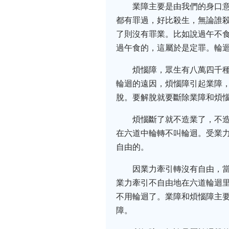
業障主要是由我們的身口
都有罪過，好比殺生，無論誰
了則沒有罪業。比如說過午不
過午食的，這屬於是定罪。輪
煩惱障，眾生有八萬四千
輪迴的遠因，煩惱障引起業障
脫。要解脫就要斷除業障和煩
煩惱斷了就不造業了，不
在六道中輪轉不叫輪迴。受業
自由的。
因業力牽引轉沒有自由，
業力牽引不自由地在六道輪迴
不用輪迴了。業障和煩惱障主
障。