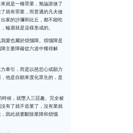
本來就是一種罪業，無論誰做了
做了就有罪業，而普通的凡夫做
，出家的沙彌和比丘，都不能吃
引，輪迴就是這樣形成的。
執我愛也屬於煩惱障。煩惱障是
惱障主要障礙從六道中獲得解
業力牽引，而是以慈悲心或願力
迴，他是自願來度化眾生的，是
的時候，就墮入三惡趣。完全被
惱沒有了就不造業了，沒有業就
脫，因此就要斷除業障和煩惱