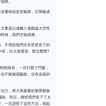
所知障。
三現遷移就是習氣障，它障礙成
。主要是以遠離八邊戲論大空性
的時候，我們才能成佛。
的。不用說我們生生世世造下的
串習，比大海還深。那怎麼辦?
的時間再長，一旦打開了門窗，
，也不能徹底驅散。沒有這樣的
對治力，再大再嚴重的業障都會
懺除。所以，雖然我們造下了太
理，一旦證悟了這些方法，就如