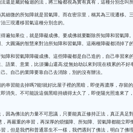
的法還是屬於輪迴的法，將三輪都視為實有真有，這種分別念叫
極其細微的所知障就是習氣障。而在密宗里，稱其為三現遷移。
對治三現遷移習氣這種分別念的。
獲得遍知果位，就是障礙成佛。要成佛就要斷除所知障和習氣障
明、大圓滿的智慧來對治所知障和習氣障。這兩種障礙都消掉了
所知障和習氣障障礙成佛。這些障礙都是自己造的，自己串習來
、語業、意業，比須彌山還高;從無始劫以來到現在積累的不好
自己。自己的業障要靠自己去消除，別的沒有辦法。
的串習能去掉嗎?能!就好比屋子裡的黑暗，即使再濃厚，存留
立即消失。不可能說這個黑暗持續得太久了，即使陽光照進來了
法，因為佛法的力量不可思議，只要能真正修持正法，真正具足
慧，再嚴重的串習，再深厚的煩惱障、所知障、習氣障都能立即
串習，但是我們和普通眾生不一樣，我們遇到了佛法，明白了佛