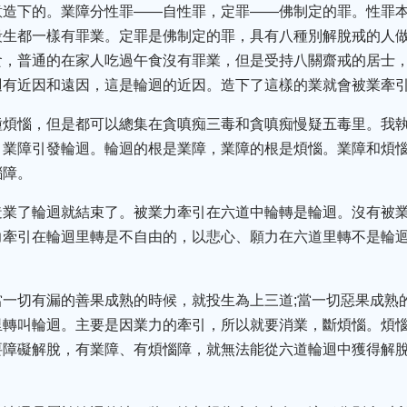
意造下的。業障分性罪——自性罪，定罪——佛制定的罪。性罪
殺生都一樣有罪業。定罪是佛制定的罪，具有八種別解脫戒的人
食，普通的在家人吃過午食沒有罪業，但是受持八關齋戒的居士
迴有近因和遠因，這是輪迴的近因。造下了這樣的業就會被業牽
種煩惱，但是都可以總集在貪嗔痴三毒和貪嗔痴慢疑五毒里。我
，業障引發輪迴。輪迴的根是業障，業障的根是煩惱。業障和煩
惱障。
造業了輪迴就結束了。被業力牽引在六道中輪轉是輪迴。沒有被
力牽引在輪迴里轉是不自由的，以悲心、願力在六道里轉不是輪
當一切有漏的善果成熟的時候，就投生為上三道;當一切惡果成熟
里轉叫輪迴。主要是因業力的牽引，所以就要消業，斷煩惱。煩
要障礙解脫，有業障、有煩惱障，就無法能從六道輪迴中獲得解