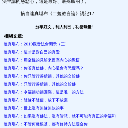
法里講的慈悲心，這是最好、最殊勝的了。
——摘自達真堪布《二規教言論》講記17
分享好文，利人利己，功德無量!
相關文章:
達真堪布：2019觀音法會開示（三）
達真堪布：這才是對自己的真愛
達真堪布：用空性的見解來提高內心的覺悟
達真堪布：你若真信佛，內心還會有恐懼嗎？
達真堪布：你只管行善積德，其他的交給佛
達真堪布：只管行善積德，其他的交給佛
達真堪布：令福德功德圓滿，這是唯一的方法
達真堪布：隨緣不隨便，放下不放棄
達真堪布：世上沒有無緣無故的事
達真堪布：如果沒有佛法，沒有智慧，就不可能有真正的幸福和
達真堪布：不管何種根基，都有修持方法適合你