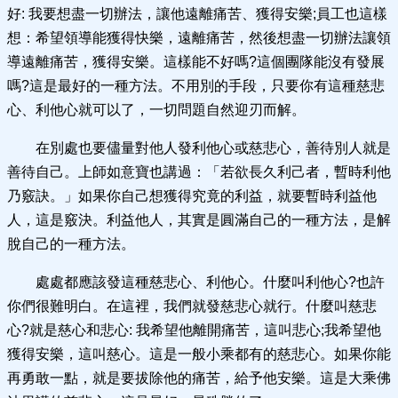
好: 我要想盡一切辦法，讓他遠離痛苦、獲得安樂;員工也這樣
想：希望領導能獲得快樂，遠離痛苦，然後想盡一切辦法讓領
導遠離痛苦，獲得安樂。這樣能不好嗎?這個團隊能沒有發展
嗎?這是最好的一種方法。不用別的手段，只要你有這種慈悲
心、利他心就可以了，一切問題自然迎刃而解。
在別處也要儘量對他人發利他心或慈悲心，善待別人就是
善待自己。上師如意寶也講過：「若欲長久利己者，暫時利他
乃竅訣。」如果你自己想獲得究竟的利益，就要暫時利益他
人，這是竅決。利益他人，其實是圓滿自己的一種方法，是解
脫自己的一種方法。
處處都應該發這種慈悲心、利他心。什麼叫利他心?也許
你們很難明白。在這裡，我們就發慈悲心就行。什麼叫慈悲
心?就是慈心和悲心: 我希望他離開痛苦，這叫悲心;我希望他
獲得安樂，這叫慈心。這是一般小乘都有的慈悲心。如果你能
再勇敢一點，就是要拔除他的痛苦，給予他安樂。這是大乘佛