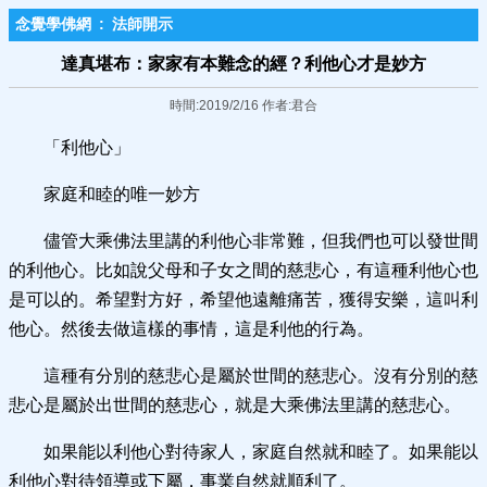
念覺學佛網
:
法師開示
達真堪布：家家有本難念的經？利他心才是妙方
時間:2019/2/16 作者:君合
「利他心」
家庭和睦的唯一妙方
儘管大乘佛法里講的利他心非常難，但我們也可以發世間
的利他心。比如說父母和子女之間的慈悲心，有這種利他心也
是可以的。希望對方好，希望他遠離痛苦，獲得安樂，這叫利
他心。然後去做這樣的事情，這是利他的行為。
這種有分別的慈悲心是屬於世間的慈悲心。沒有分別的慈
悲心是屬於出世間的慈悲心，就是大乘佛法里講的慈悲心。
如果能以利他心對待家人，家庭自然就和睦了。如果能以
利他心對待領導或下屬，事業自然就順利了。