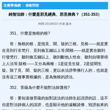
念覺學佛網
:
佛教問答
純智法師：什麼是邪見經典、邪見律典？（351-353）
時間:2018/6/15 作者:藎木
351、什麼是無根的根?
答：無根的根，是指見、聞、疑的三根。見根——就是實
在見到行非梵行、見到偷五錢以上等;聞根——就是實在聽到
行發梵行、聽到偷五錢以上、聽到斷他人性命、聽到自嘆譽得
上人法等;疑根——又分為兩種：1是從見生疑、2是從聞生
疑。除了見、聞、疑的三根，更以余法謗學佛行人的，也就是
沒有這三種事實根據的，是為無根的謗法。
352、菩薩為什麼不能對法師蔑視?
答：要知道做菩薩的如對說法的法師生起誹謗的話，這不
但是對法師個人的誹謗，也是顯示他的遠離諸佛，毀謗如來的