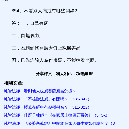
354、不看別人病戒有哪些開緣?
答：一，自己有病;
二，自無氣力;
三，為精勤修習廣大無上殊勝善品;
四，已先許餘人為作供事，不能往看照應。
分享好文，利人利己，功德無量!
相關文章:
純智法師：看到他人破戒菩薩應當怎樣？
純智法師：「不往聽法戒」有開嗎？（335-342）
純智法師：輕戒在經中有幾種稱名？（311-322）
純智法師：什麼是律師？《在家居士律儀五百答》（343-3
純智法師：《優婆塞戒經》中關於在家人做生意如何說的？（3