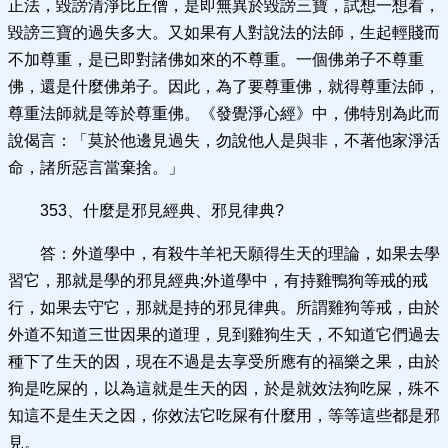
正法，毀謗清淨比丘僧，是即無異於毀謗三寶，試想一想看，
毀謗三寶的過失多大。又如果有人對說法的法師，生起輕賤而
不加尊重，是已即對諸佛如來的不尊重。一個佛弟子不尊重
佛，還是什麼佛弟子。因此，為了要尊重佛，就得尊重法師，
尊重法師就是等於尊重佛。《發覺淨心經》中，佛特別為此而
說偈言：「莫於他邊見過失，勿說他人是與非，不著他家淨活
命，諸所惡言當棄捨。」
353、什麼是邪見經典、邪見律典?
答：外道學中，有殺牛羊祀天願得生天的理論，如果去學
習它，那就是學的邪見經典;外道學中，有持雞鴨狗等戒的戒
行，如果去守它，那就是持的邪見律典。所謂雞狗等戒，由於
外道不知道三世因果的道理，見到雞狗生天，不知道它們過去
種下了生天的因，現在不過是去享受所應有的福樂之果，由於
狗是吃屎的，以為這就是生天的因，於是就效法狗吃屎，殊不
知這不是生天之因，你效法它吃屎有什麼用，等等這些都是邪
見。