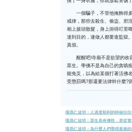
換了一身衣服，你就放鬆警惕了
一個騙子，不管他掩飾得
戒律，那些去殺生、偷盜、邪
相上披頭散髮，身上掛得叮里
達到目的，連做人都要進監獄
真假。
醒醒吧!寺廟不是欲望的
眾生。學佛不是為自己的貪嗔
能免災，以為給某個打著活佛
受懲罰嗎?那還要法律幹什麼?因
嘎瑪仁波切：人過度順利的時候往往
嘎瑪仁波切：眾生具有佛性，是從實
嘎瑪仁波切：為什麼人們覺得蓋廟的