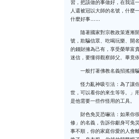
習，把該做的事做好，在我這
人還被冠以大師的名號，什麼
什麼好事……
隨著國家對宗教政策逐漸
號，欺騙信眾、吃喝玩樂、開名
的錢財擁為己有，享受榮華富
迷信，要懂得觀察師父。畢竟
一般打著佛教名義招搖撞
怪力亂神吸引法：為了讓
世，可以看你的來生等等。」
是他需要一些作怪用的工具。
財色免災恐嚇法：如果你
修」的名義，告訴你獻身可免災
事不順，你的家庭你愛的人會離