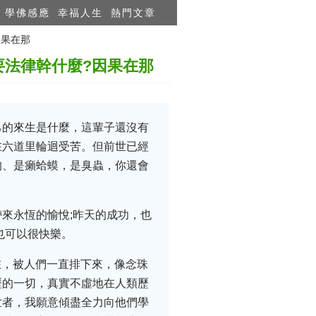
學佛感應
幸福人生
熱門文章
因果在那
要法律幹什麼?因果在那
己的來生是什麼，這輩子還沒有
在六道里輪迴受苦。但前世已經
狗、是癩蛤蟆，是臭蟲，你還會
來永恆的愉悅;昨天的成功，也
也可以很快樂。
在，被人們一直排下來，像念珠
歷的一切，真實不虛地在人類歷
世者，我願意傾盡全力向他們學