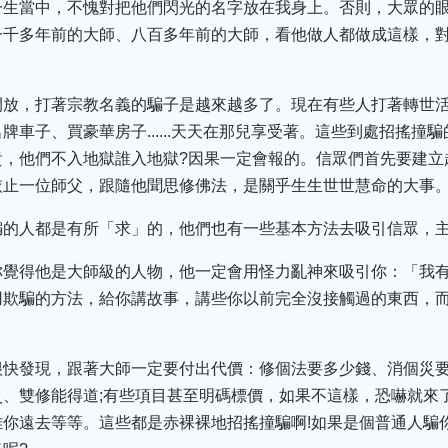
一生當中，不愧對把他們閃光的名字放在我身上。否則，大眾的
一千多年前的大師、八百多年前的大師，看他做人都做成這樣，
開放，打著宗教名義的騙子是越來越多了。現在有些人打著轉世
牌車子、買豪華房子......天天在那兒享受著。這些到處招搖撞
貴，他們不入地獄誰入地獄?因果一定會報的。信眾們首先要建立
依止一位師父，跟隨他聞思修佛法，是關乎生生世世慧命的大事
騙的人都是有所「求」的，他們也有一些基本方法去吸引信眾，
你覺得他是大師級的人物，他一定會用怪力亂神來吸引你：「我
用欺騙的方法，給你講故事，講些你以前完全沒接觸過的東西，
很快發現，跟著大師一定要付出代價：修個法要多少錢、消個災要
、雙修能得道;有些項目甚至明碼標價，如果不這樣，恐嚇就來
你遠去等等。這些都是赤裸裸地招搖撞騙啊!如果是個普通人騙