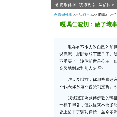
念覺學佛網
積德改命
深信因果
念覺學佛網
>>
法師開示
>> 嘎瑪仁
嘎瑪仁波切：做了壞事
現在有不少人對自己的前
過完呢，就開始想下輩子了。
不重要了，說你前世是公主、
高興地到處和別人講嗎?
昨天及以前，你那些喜怒
不代表你永遠不會受到挫折。今
我被認定為藏傳佛教的轉世
一樣串聯著，但我從來不會多
史上留下了豐功偉績，至今依