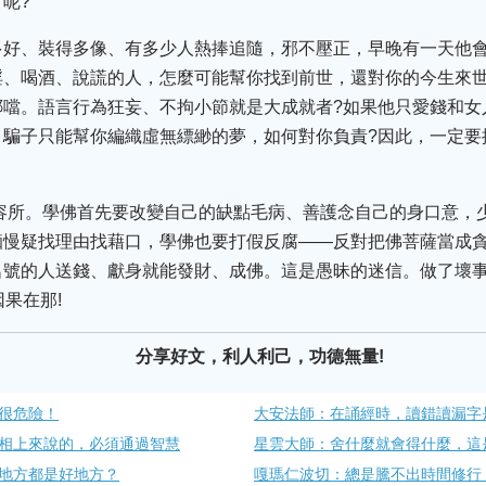
呢?
多好、裝得多像、有多少人熱捧追隨，邪不壓正，早晚有一天他
淫、喝酒、說謊的人，怎麼可能幫你找到前世，還對你的今生來世
啷噹。語言行為狂妄、不拘小節就是大成就者?如果他只愛錢和女
。騙子只能幫你編織虛無縹緲的夢，如何對你負責?因此，一定要
收容所。學佛首先要改變自己的缺點毛病、善護念自己的身口意，
痴慢疑找理由找藉口，學佛也要打假反腐——反對把佛菩薩當成
名號的人送錢、獻身就能發財、成佛。這是愚昧的迷信。做了壞
果在那!
分享好文，利人利己，功德無量!
很危險！
大安法師：在誦經時，讀錯讀漏​字
相上來說的，必須通過智慧
星雲大師：舍什麼就會得什麼，這
地方都是好地方？
嘎瑪仁波切：總是騰不出時間修行