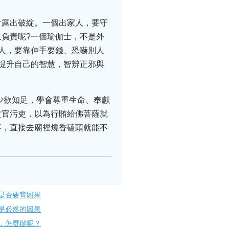
會露出破綻。一個出家人，要守
負責呢?一個瑜伽士，不是外
人，要靠伸手要錢、恐嚇別人
提升自己的智慧，智辨正邪與
少欲知足，學會尊重生命、奉獻
貪官污吏，以為行賄給佛菩薩就
事，直接去廟裡燒香磕頭就能不
是否要背因果
是必然的因果
，怎麼辦呢？