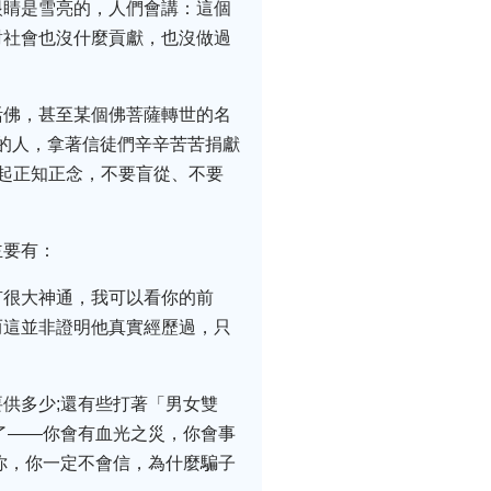
眼睛是雪亮的，人們會講：這個
對社會也沒什麼貢獻，也沒做過
活佛，甚至某個佛菩薩轉世的名
騙的人，拿著信徒們辛辛苦苦捐獻
起正知正念，不要盲從、不要
。
主要有：
有很大神通，我可以看你的前
而這並非證明他真實經歷過，只
供多少;還有些打著「男女雙
了——你會有血光之災，你會事
你，你一定不會信，為什麼騙子