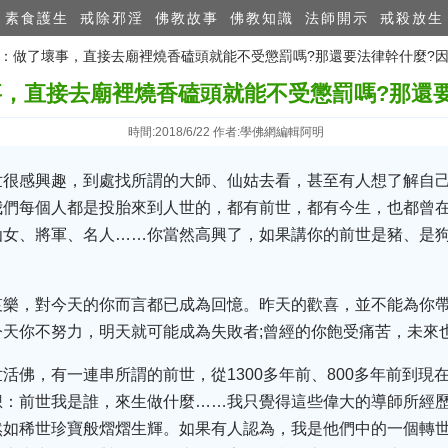
素食護生
戒除邪淫
佛教故事
佛教知識
法師開示
戒殺放生
波切：做了壞事，直接去廟裡燒香磕頭就能不受懲罰嗎?那還要法律幹什麼?
，直接去廟裡燒香磕頭就能不受懲罰嗎?那還
時間:2018/6/22 作者:學佛網編輯阿明
世很感興趣，到處找所謂的大師、仙姑去看，甚至有人想了解自
我們每個人都是投胎來到人世的，都有前世，都有今生，也都曾
仙女、將軍、名人……你當然高興了，如果講你的前世是豬、是
哀樂，對今天的你而言都已成為回憶。昨天的歡喜，並不能為你帶
天你不努力，明天就可能成為失敗者;曾經的你飽受痛苦，未來
活佛，有一連串所謂的前世，從1300多年前、800多年前到現
想：前世我是誰，來生做什麼……我只覺得這些偉大的導師所經
然如稀世珍寶般熠熠生輝。如果有人認為，我是他們中的一個轉