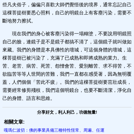
些凡夫俗子，偏偏只喜歡大師們覺悟後的境界，通常忘記自己
這棵菩提樹要悉心照料，自己的明鏡台上有客塵污染，需要不
斷地努力擦拭。
現在我們的身心被客塵污染得一塌糊塗，不要說用明鏡照
自己的臉，連鏡子是不是鏡子都搞不清了，這個鏡子就叫做如
來藏。我們的身體是本具佛性的壇城，可這個身體的壇城，這
棵菩提樹已被污染了，充滿了已成熟和即將成熟的業力。生
苦、老苦、病苦、死苦、怨憎會苦、愛別離苦、求不得苦，不
欲臨苦等等人世間的苦難，我們一直都在感受著，因為無明覆
蓋，人們個個「苦此不疲」。我們的這棵菩提樹要茁壯成長，
需要經常修剪殘枝，我們這個明鏡台，也要不斷清潔，淨化自
己的身體、語言和思維。
分享好文，利人利己，功德無量!
相關文章:
嘎瑪仁波切：佛的事業具備三種特性恆常、周遍、任運