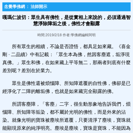
念覺學佛網
:
法師開示
嘎瑪仁波切：眾生具有佛性，是從實相上來說的，必須通過智
慧淨除障垢之後，佛性才會顯露
時間:2019/2/18 作者:學佛網編輯阿明
所有眾生的相續，不論是否證悟，都具足如來藏。《喜金
剛 · 二品續》中有記載：「眾生本為佛，然因客塵遮，垢淨現
真佛。」眾生和佛，在如來藏上平等無二，那兩者到底有什麼
差別呢？差別在於業力。
眾生是佛性還被煩惱障、所知障遮覆的自性佛，佛卻是已
經淨化了二障的離垢佛，也就是如來藏完全顯露的佛。
所謂客塵障，「客塵」二字，很生動形象地告訴我們，煩
惱障、所知障等垢染，都不屬於光明的佛性，而是外來的沾
染。就像光明的寶珠被塵埃所遮覆，只要清淨了塵埃，寶珠就
能顯現原來的純淨明亮。塵埃是塵埃，寶珠是寶珠，不能因為