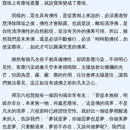
寶珠上有塵埃遮覆，就說寶珠變成了塵埃。
同樣的，眾生具有佛性，是從實相上來說的，必須通過智
慧淨除障垢之後，佛性才會顯露。也就是說，離垢清淨佛，是
自性清淨佛性的自然顯現，並沒有另外的佛果可得。所以，雖
然我們是未來佛，還是必須不斷修行，必須「時時勤拂拭，勿
使染塵埃」，如此才可以圓滿究竟的佛果。
雖然每個凡夫俗子都具備佛性，卻因客塵污染，不得明心
見性。客塵污染就像天空本來很晴朗，太陽放射出燦爛的光
芒，但因為雲、霧、霾、塵的作用，往往會將太陽遮住，讓我
們無法看見。這正如沒有成佛之前的凡夫之心。
禪宗六祖慧能有一個四句偈非常有名：「菩提本無樹，明
鏡亦非台，本來無一物，何處惹塵埃。」這是佛的境界，不是
凡夫的境界，六祖當時已經證悟空性。就好比一個從夢裡醒過
來的人，告訴我們：「夢就是夢，你做惡夢也是夢，你做美夢
也是夢。只要醒過來，夢皆不存在，又談何做夢呢?」我們這