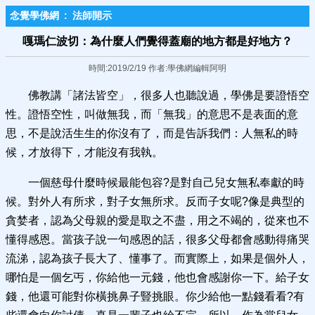
念覺學佛網
:
法師開示
嘎瑪仁波切：為什麼人們覺得蓋廟的地方都是好地方？
時間:2019/2/19 作者:學佛網編輯阿明
佛教講「諸法皆空」，很多人也聽說過，學佛是要證悟空
性。證悟空性，叫做無我，而「無我」的意思不是表面的意
思，不是說活生生的你沒有了，而是告訴我們：人無私的時
候，才放得下，才能沒有我執。
一個慈母什麼時候最能包容?是對自己兒女無私奉獻的時
候。對外人有所求，對子女無所求。反而子女呢?像是典型的
貪婪者，認為父母親的愛是取之不盡，用之不竭的，從來也不
懂得感恩。當孩子說一句感恩的話，很多父母都會感動得痛哭
流涕，認為孩子長大了、懂事了。而實際上，如果是個外人，
哪怕是一個乞丐，你給他一元錢，他也會感謝你一下。給子女
錢，他還可能對你橫挑鼻子豎挑眼。你少給他一點錢看看?有