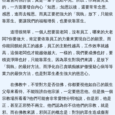
些還會向你討債，真是一輩子也給不完。所以，作為當兒女
的，一方面要發自內心「知恩」;知恩以後，還要常常念恩、
感恩，進而去報恩。而真正要把強大的「我執」放下，只能依
靠眾生。要讓我們的福報增長，也要依靠眾生。
道理很簡單，一個人想要當老闆，沒有員工，哪來的大老
闆?你要做大，肯定要依靠員工的力量來實現自己的願景。而
你能回饋給員工的越多，員工的主動性越高，工作效率就越
高，這個老闆也才能越做越大。一樣的，我們要成佛也好，要
積資淨障也好，只能靠眾生。因為眾生對我們來講，是放下
「我執」的最好方法。而淨化自己貪嗔痴嫉妒傲慢疑心病等等
業力的最快方法，也是對眾生產生強大的慈悲心。
在佛教中，不管對方是否信佛，你都要視他如自己的親生
父母來看待。不能毀謗自他宗派，一定要慈悲他。但是換一個
宗教場所看看?他們可能會非常愛憎分明地說，你是邪，他是
正，甚至正邪勢不兩立。他們認為你不信他們的宗教，就是
邪。而在佛教來講，邪與正的概念是：對別的眾生造成傷害