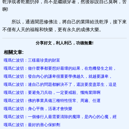
乾淨或者乾脆扔掉，而不是繼續穿著，然後卻說自己臭啊，苦
啊!
所以，通過聞思修佛法，將自己的業障給洗乾淨，接下來
不僅有人天的福報和快樂，更有永久的成佛大樂。
分享好文，利人利己，功德無量!
相關文章:
嘎瑪仁波切：三樣最珍貴的財富
嘎瑪仁波切：做什麼事都要想好最壞的結果，在危機發生之前，
嘎瑪仁波切：發自內心的謙卑很重要學佛越久，就越要謙卑，
嘎瑪仁波切：連自己的問題都解決不了，還說要度盡眾生，這是
嘎瑪仁波切：要避免刀兵劫，一定要戒殺、懺悔業障啊
嘎瑪仁波切：佛的事業具備三種特性恆常、周遍、任運
嘎瑪仁波切：身心平衡，活著才會快樂
嘎瑪仁波切：一個修行人最需要清除的魔障，是內心的心魔，經
嘎瑪仁波切：最好的善心保鮮劑