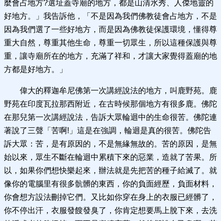
麼會占地方?選址蓋寺廟的地方，都是山清水秀、人傑地靈的
好地方。」我告訴他，「不是因為我們佛教徒會占地方，不是
因為我們選了一些好地方，而是因為佛教徒保護環境，懂得尊
重大自然，尊重其他生命，尊重一切眾生，所以這種保護與尊
重，讓寺廟所在的地方，充滿了祥和，才讓大家覺得蓋廟的地
方都是好地方。」
偉大的釋迦牟尼佛第一次講經說法的地方，叫鹿野苑。鹿
野苑在印度瓦拉那西附近，在古時候那個地方有很多鹿。佛陀
在那兒第一次講經說法，告訴大眾輪迴中的生命很苦。佛陀連
著說了三聲「苦啊!」這是在強調，輪迴是真的很苦。佛陀告
訴大眾：苦，是有原因的，不是無緣無故的。苦的原因，是無
始以來，眾生不斷在輪迴中累積下來的惡業，造就了苦果。所
以，如果你們想快樂起來，辦法就是先把苦的種子給滅了。就
像你的電腦里有很多骯髒的東西，你的負面經歷，負面材料，
你會想方設法刪掉它們。又比如你穿在身上的衣服已經髒了，
你不停出汗，衣服發餿發臭了，你肯定想要馬上脫下來，去洗