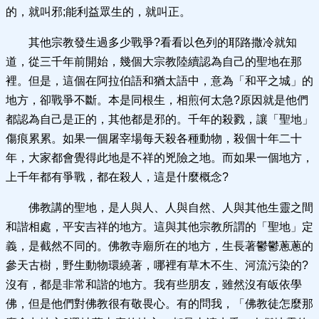
的，就叫邪;能利益眾生的，就叫正。
其他宗教發生過多少戰爭?看看以色列的耶路撒冷就知
道，從三千年前開始，幾個大宗教陸續認為自己的聖地在那
裡。但是，這個在阿拉伯語和猶太語中，意為「和平之城」的
地方，卻戰爭不斷。本是同根生，相煎何太急?原因就是他們
都認為自己是正的，其他都是邪的。千年的殺戮，讓「聖地」
傷痕累累。如果一個屠宰場每天殺各種動物，殺個十年二十
年，大家都會覺得此地是不祥的兇險之地。而如果一個地方，
上千年都有爭戰，都在殺人，這是什麼概念?
佛教講的聖地，是人與人、人與自然、人與其他生靈之間
和諧相處，平安吉祥的地方。這與其他宗教所謂的「聖地」定
義，是截然不同的。佛教寺廟所在的地方，生長著鬱鬱蔥蔥的
參天古樹，野生動物環繞著，哪裡有草木不生、河流污染的?
沒有，都是非常和諧的地方。我有些朋友，雖然沒有皈依學
佛，但是他們對佛教很有敬畏心。有的問我，「佛教徒怎麼那